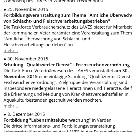
Zoonosen) des LAVES in Warendorf-Freckenhorst.
● 25. November 2015
Fortbildungsveranstaltung zum Thema "Amtliche Überwac
von Schlacht- und Fleischverarbeitungsbetrieben"
Die Taskforce Verbraucherschutz des LAVES bietet für Mitarbeit
der kommunalen Veterinärämter eine Veranstaltung zum The
"Amtliche Überwachung von Schlacht- und
Fleischverarbeitungsbetrieben" an.
mehr...
● 30. November 2015
Schulung "Qualifizierter Dienst" - Fischseuchenverordnung
Die Task-Force Veterinärwesen des LAVES veranstaltet
am 30.
November 2015
eine eintägige Schulung "Qualifizierter Dienst 
Fischseuchenverordnung". Zielgruppe der Veranstaltung sind
insbesondere niedergelassene Tierärztinnen und Tierärzte, die 
die Erkennung und Meldung von Krankheitsverdachtsfällen in
Aquakulturbeständen geschult werden möchten.
mehr...
● 8. Dezember 2015
Fortbildung "Lebensmittelüberwachung"
in Verden
Die dritte Informations- und Fortbildungsveranstaltung
Lebensmittelüberwachung des LAVES in der Feuerwehrtechnis