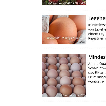
Bildrechte
:
@LAVES Dez. 43
Legehe
In Nieders
von Legehe
einem Lege
Bildrechte
:
© Birgit Kutzera -
Registrier
Fotolia.com
Mindest
An die Qua
Schale etw
das Eiklar
Prüferinne
werden.
Bildrechte
:
© LAVES