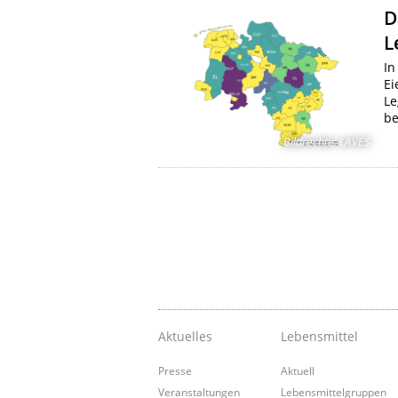
D
L
In
Ei
Le
be
Bildrechte
:
LAVES
Aktuelles
Lebensmittel
Presse
Aktuell
Veranstaltungen
Lebensmittelgruppen