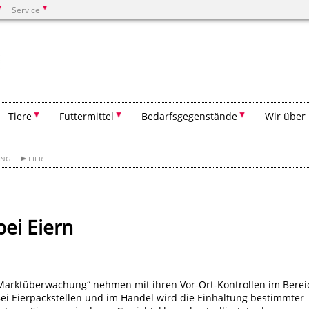
Service
Suchen
Tiere
Futtermittel
Bedarfsgegenstände
Wir über
UNG
EIER
ei Eiern
Marktüberwachung“ nehmen mit ihren Vor-Ort-Kontrollen im Berei
ei Eierpackstellen und im Handel wird die Einhaltung bestimmter