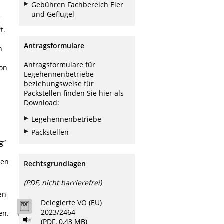
Gebühren Fachbereich Eier
und Geflügel
g
t.
Antragsformulare
n
Antragsformulare für
von
Legehennenbetriebe
beziehungsweise für
Packstellen finden Sie hier als
Download:
Legehennenbetriebe
Packstellen
g“
den
Rechtsgrundlagen
(PDF, nicht barrierefrei)
en
Delegierte VO (EU)
2023/2464
en.
(PDF, 0,43 MB)