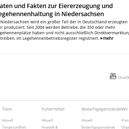
aten und Fakten zur Eiererzeugung und
egehennenhaltung in Niedersachsen
 Niedersachsen wird ein großer Teil der in Deutschland erzeugten
er produziert. Seit 2004 werden Betriebe, die 350 oder mehr
gehennenplätze haben und nicht ausschließlich Direktvermarktun
treiben, im Legehennenbetriebsregister registriert.
mehr
Druc
Tiere
Futtermittel
Bedarfsgegenstände
Wir
Aktuell
Aktuell
Aktuell
Präs
Tiergesundheit
Analytik &
Bedarfsgegenstände
Orga