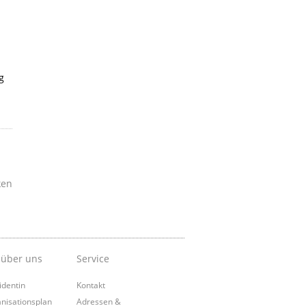
g
ken
 über uns
Service
identin
Kontakt
nisationsplan
Adressen &