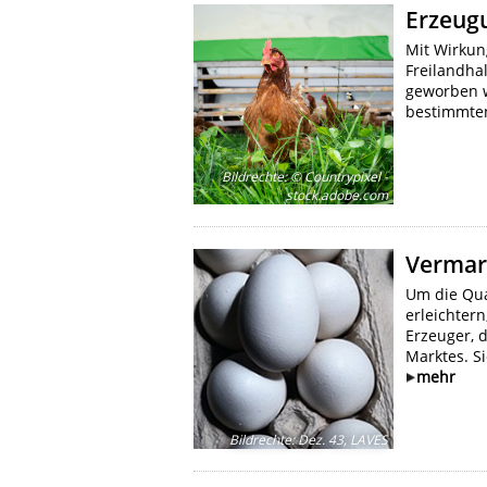
Erzeug
Mit Wirkun
Freilandha
geworben w
bestimmten
Bildrechte
:
© Countrypixel -
stock.adobe.com
Vermar
Um die Qua
erleichter
Erzeuger, 
Marktes. Si
mehr
Bildrechte
:
Dez. 43, LAVES