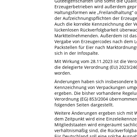
Güteeigenschaften und somit die Qualitä
Erzeugerbetrieben wird außerdem geprü
Haltungsformen wie „Freilandhaltung“ o
der Aufzeichnungspflichten der Erzeug
Auch die korrekte Kennzeichnung der V
lückenlosen Rückverfolgbarkeit überwac
Marktteilnehmenden. Außerdem ist das 
Vergabe von Erzeugercodes nach dem Le
Packstellen für Eier nach Marktordnung
sich in der Infospalte.
Mit Wirkung vom 28.11.2023 ist die Ve
die delegierte Verordnung (EU) 2023/2
worden.
Änderungen haben sich insbesondere b
Kennzeichnung von Verpackungen umgep
ergeben. Die bisher vorhandene Regelun
Verordnung (EG) 853/2004 übernommen 
folgenden Seiten dargestellt.
Weitere Änderungen ergeben sich mit W
dem Zeitpunkt wird eine Einzeleikennzei
Mitgliedstaaten wird eingeräumt sachl
verhältnismäßig sind, die Rückverfolgb
Für Deutschland soll eine solche Ausn