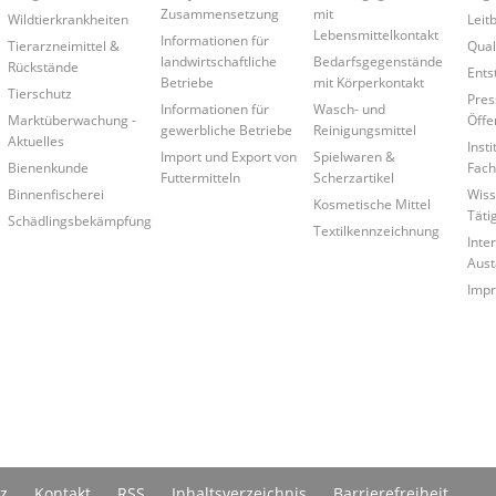
Zusammensetzung
mit
Wildtierkrankheiten
Leitb
Lebensmittelkontakt
Informationen für
Tierarzneimittel &
Qual
landwirtschaftliche
Bedarfsgegenstände
Rückstände
Ents
Betriebe
mit Körperkontakt
Tierschutz
Pres
Informationen für
Wasch- und
Marktüberwachung -
Öffe
gewerbliche Betriebe
Reinigungsmittel
Aktuelles
Insti
Import und Export von
Spielwaren &
Bienenkunde
Fach
Futtermitteln
Scherzartikel
Binnenfischerei
Wiss
Kosmetische Mittel
Täti
Schädlingsbekämpfung
Textilkennzeichnung
Inte
Aust
Imp
z
Kontakt
RSS
Inhaltsverzeichnis
Barrierefreiheit