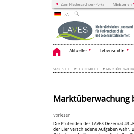
Zum Niedersachsen-Portal
Ministerien
A
A
Aktuelles
Lebensmittel
STARTSEITE
LEBENSMITTEL
MARKTÜBERWACH
Marktüberwachung b
Vorlesen
Die Prüfenden des LAVES Dezernat 43 „
der Eier verschiedene Aufgaben wahr. B