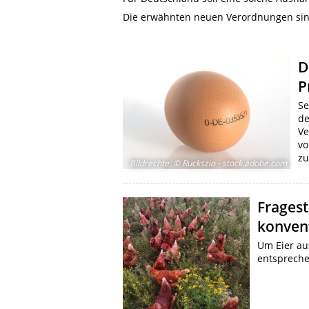
Die erwähnten neuen Verordnungen sind 
D
P
Se
de
Ve
vo
zu
Bildrechte
:
© Ruckszio - stock.adobe.com
Fragest
konvent
Um Eier au
entspreche