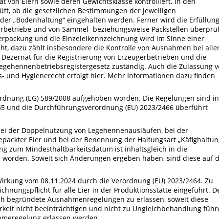
t von Eiern sowie deren Gewichtsklasse kontrolliert. In den
ft, ob die gesetzlichen Bestimmungen der jeweiligen
der „Bodenhaltung“ eingehalten werden. Ferner wird die Erfüllun
erbetriebe und von Sammel- beziehungsweise Packstellen überprüf
erpackung und die Einzeleikennzeichnung wird im Sinne einer
ht, dazu zählt insbesondere die Kontrolle von Ausnahmen bei alle
Dezernat für die Registrierung von Erzeugerbetrieben und die
gehennenbetriebsregistergesetz zuständig. Auch die Zulassung 
s- und Hygienerecht erfolgt hier. Mehr Informationen dazu finden
rordnung (EG) 589/2008 aufgehoben worden. Die Regelungen sind in
465 und die Durchführungsverordnung (EU) 2023/2466 überführt
ei der Doppelnutzung von Legehennenausläufen, bei der
ackter Eier und bei der Benennung der Haltungsart „Käfighaltun
g zum Mindesthaltbarkeitsdatum ist inhaltsgleich in die
worden. Soweit sich Änderungen ergeben haben, sind diese auf 
irkung vom 08.11.2024 durch die Verordnung (EU) 2023/2464. Zu
chnungspflicht für alle Eier in der Produktionsstätte eingeführt. D
ich begründete Ausnahmenregelungen zu erlassen, soweit diese
arkeit nicht beeinträchtigen und nicht zu Ungleichbehandlung führ
ahmeregelung erlassen werden.