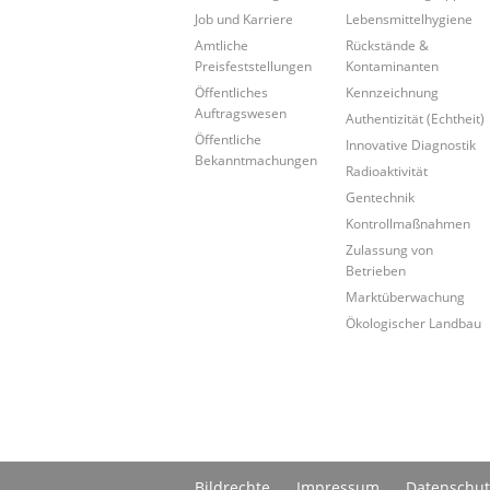
Job und Karriere
Lebensmittelhygiene
Amtliche
Rückstände &
Preisfeststellungen
Kontaminanten
Öffentliches
Kennzeichnung
Auftragswesen
Authentizität (Echtheit)
Öffentliche
Innovative Diagnostik
Bekanntmachungen
Radioaktivität
Gentechnik
Kontrollmaßnahmen
Zulassung von
Betrieben
Marktüberwachung
Ökologischer Landbau
Bildrechte
Impressum
Datenschut