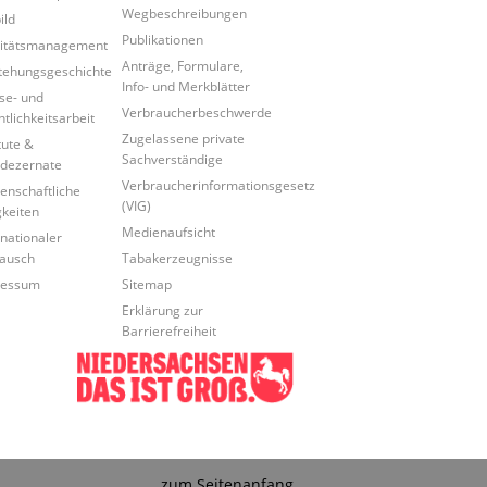
Wegbeschreibungen
ild
Publikationen
itätsmanagement
Anträge, Formulare,
tehungsgeschichte
Info- und Merkblätter
se- und
Verbraucherbeschwerde
ntlichkeitsarbeit
Zugelassene private
tute &
Sachverständige
dezernate
Verbraucherinformationsgesetz
enschaftliche
(VIG)
gkeiten
Medienaufsicht
rnationaler
ausch
Tabakerzeugnisse
ressum
Sitemap
Erklärung zur
Barrierefreiheit
zum Seitenanfang