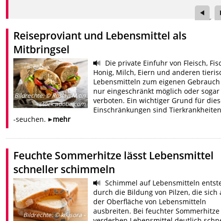
Reiseproviant und Lebensmittel als
Mitbringsel
Die private Einfuhr von Fleisch, Fis
Honig, Milch, Eiern und anderen tieri
Lebensmitteln zum eigenen Gebrauch 
nur eingeschränkt möglich oder sogar
Bildrechte
:
© Ruslan Mitin
verboten. Ein wichtiger Grund für die
– stock.adobe.com
Einschränkungen sind Tierkrankheite
-seuchen.
mehr
Feuchte Sommerhitze lässt Lebensmittel
schneller schimmeln
Schimmel auf Lebensmitteln entst
durch die Bildung von Pilzen, die sich 
der Oberfläche von Lebensmitteln
ausbreiten. Bei feuchter Sommerhitze
Bildrechte
:
© kikisora -
verderben Lebensmittel deutlich schne