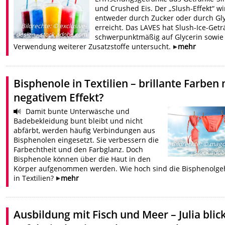
und Crushed Eis. Der „Slush-Effekt“ wi
entweder durch Zucker oder durch Gl
Bildrechte
:
© exclusive-
erreicht. Das LAVES hat Slush-Ice-Get
design - stock.adobe.com
schwerpunktmäßig auf Glycerin sowie
Verwendung weiterer Zusatzstoffe untersucht.
mehr
Bisphenole in Textilien – brillante Farben 
negativem Effekt?
Damit bunte Unterwäsche und
Badebekleidung bunt bleibt und nicht
abfärbt, werden häufig Verbindungen aus
Bisphenolen eingesetzt. Sie verbessern die
Bildrechte
:
© magd
Farbechtheit und den Farbglanz. Doch
- stock.ado
Bisphenole können über die Haut in den
Körper aufgenommen werden. Wie hoch sind die Bisphenolge
in Textilien?
mehr
Ausbildung mit Fisch und Meer – Julia blic