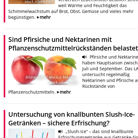
stock.adobe.com
weil Wärme und Feuchtigkeit das
Schimmelwachstum auf Brot, Obst, Gemüse und vieles mehr
begünstigen.
mehr
Sind Pfirsiche und Nektarinen mit
Pflanzenschutzmittelrückständen belastet
Pfirsiche und Nektarin
haben Hauptsaison zwisc
Juli und September. Das L
untersucht regelmäßig
Bildrechte
:
© Markus Mainka -
Nektarinen und Pfirsiche a
stock.adobe.com
Rückstände von
Pflanzenschutzmitteln.
mehr
Untersuchung von knallbunten Slush-Ice-
Getränken – sichere Erfrischung?
„Slush-Ice“ – das sind knallbunte
Erfrischungsgetränke aus Getränke-Si