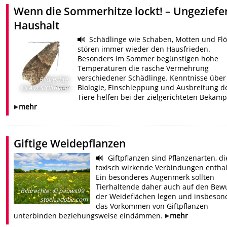
Wenn die Sommerhitze lockt! – Ungeziefe
Haushalt
Schädlinge wie Schaben, Motten und Fl
stören immer wieder den Hausfrieden.
Besonders im Sommer begünstigen hohe
Temperaturen die rasche Vermehrung
verschiedener Schädlinge. Kenntnisse über
Bildrechte
:
Biologie, Einschleppung und Ausbreitung d
©LAVES/Oltmann
Tiere helfen bei der zielgerichteten Bekäm
mehr
Giftige Weidepflanzen
Giftpflanzen sind Pflanzenarten, di
toxisch wirkende Verbindungen enthal
Ein besonderes Augenmerk sollten
Tierhaltende daher auch auf den Bew
Bildrechte
:
© pauws99 -
der Weideflächen legen und insbeson
stock.adobe.com
das Vorkommen von Giftpflanzen
unterbinden beziehungsweise eindämmen.
mehr