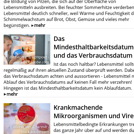
die Bildung von Pilzen, die sich auf der Oberfläche von
Lebensmitteln ausbreiten. Bei feuchter Sommerhitze verderbe
Lebensmittel deutlich schneller, weil Wärme und Feuchtigkeit 
Schimmelwachstum auf Brot, Obst, Gemüse und vieles mehr
begünstigen.
mehr
Das
Mindesthaltbarkeitsdatum
und das Verbrauchsdatum
Bildrechte
:
© lightpoet -
stock.adobe.com
Ist das noch haltbar? Lebensmittel soll
regelmäßig auf ihren aktuellen Zustand überprüft werden. Dabe
das Verbrauchsdatum achten und aussortieren - Lebensmittel 
Ablauf des Verbrauchsdatums auf keinen Fall mehr verzehren!
Hingegen ist das Mindesthaltbarkeitsdatum kein Ablaufdatum.
mehr
Krankmachende
Mikroorganismen und Vir
Lebensmittelbedingte Erkrankungen tr
Bildrechte
:
© raresb -
das ganze Jahr über auf und werden d
stock.adobe.com