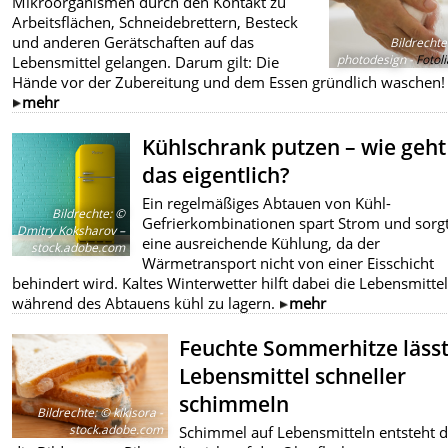
Mikroorganismen durch den Kontakt zu
Arbeitsflächen, Schneidebrettern, Besteck
und anderen Gerätschaften auf das
Bildrechte
photodesign -
Fotol
Lebensmittel gelangen. Darum gilt: Die
Hände vor der Zubereitung und dem Essen gründlich waschen!
mehr
Kühlschrank putzen – wie geht
das eigentlich?
Ein regelmäßiges Abtauen von Kühl-
Bildrechte
:
©
Gefrierkombinationen spart Strom und sorgt
Dmitry Koksharov –
eine ausreichende Kühlung, da der
stock.adobe.com
Wärmetransport nicht von einer Eisschicht
behindert wird. Kaltes Winterwetter hilft dabei die Lebensmitte
während des Abtauens kühl zu lagern.
mehr
Feuchte Sommerhitze läss
Lebensmittel schneller
schimmeln
Bildrechte
:
© kikisora -
stock.adobe.com
Schimmel auf Lebensmitteln entsteht 