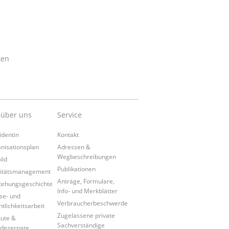
ken
 über uns
Service
identin
Kontakt
nisationsplan
Adressen &
Wegbeschreibungen
ild
Publikationen
itätsmanagement
Anträge, Formulare,
tehungsgeschichte
Info- und Merkblätter
se- und
Verbraucherbeschwerde
ntlichkeitsarbeit
Zugelassene private
tute &
Sachverständige
dezernate