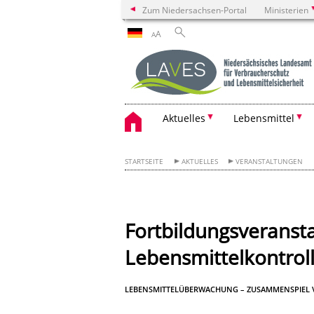
Zum Niedersachsen-Portal
Ministerien
A
A
Aktuelles
Lebensmittel
STARTSEITE
AKTUELLES
VERANSTALTUNGEN
Fortbildungsveransta
Lebensmittelkontrol
LEBENSMITTELÜBERWACHUNG – ZUSAMMENSPIEL 