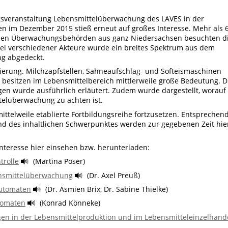
ngsveranstaltung Lebensmittelüberwachung des LAVES in der
n im Dezember 2015 stieß erneut auf großes Interesse. Mehr als 
alen Überwachungsbehörden aus ganz Niedersachsen besuchten d
l verschiedener Akteure wurde ein breites Spektrum aus dem
g abgedeckt.
ierung. Milchzapfstellen, Sahneaufschlag- und Softeismaschinen
besitzen im Lebensmittelbereich mittlerweile große Bedeutung. D
gen wurde ausführlich erläutert. Zudem wurde dargestellt, worauf
ttelüberwachung zu achten ist.
mittelweile etablierte Fortbildungsreihe fortzusetzen. Entsprechen
nd des inhaltlichen Schwerpunktes werden zur gegebenen Zeit hie
nteresse hier einsehen bzw. herunterladen:
trolle
(Martina Pöser)
ensmittelüberwachung
(Dr. Axel Preuß)
automaten
(Dr. Asmien Brix, Dr. Sabine Thielke)
tomaten
(Konrad Könneke)
en in der Lebensmittelproduktion und im Lebensmitteleinzelhand