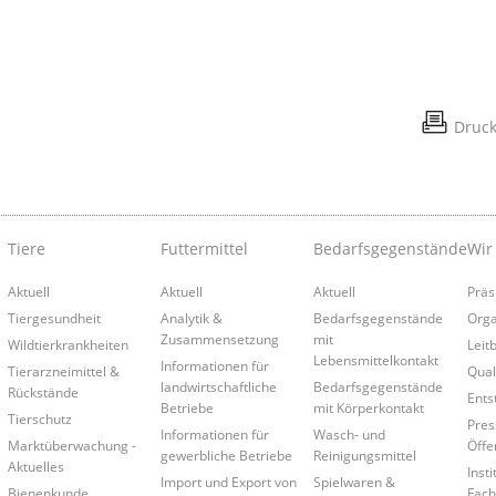
Druc
Tiere
Futtermittel
Bedarfsgegenstände
Wir
Aktuell
Aktuell
Aktuell
Präs
Tiergesundheit
Analytik &
Bedarfsgegenstände
Orga
Zusammensetzung
mit
Wildtierkrankheiten
Leitb
Lebensmittelkontakt
Informationen für
Tierarzneimittel &
Qual
landwirtschaftliche
Bedarfsgegenstände
Rückstände
Ents
Betriebe
mit Körperkontakt
Tierschutz
Pres
Informationen für
Wasch- und
Marktüberwachung -
Öffe
gewerbliche Betriebe
Reinigungsmittel
Aktuelles
Insti
Import und Export von
Spielwaren &
Bienenkunde
Fach