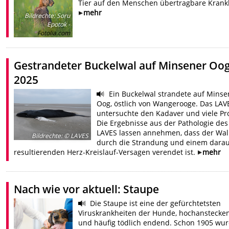
Tier auf den Menschen übertragbare Krankh
mehr
Bildrechte
:
Soru
Epotok -
Fotolia.com
Gestrandeter Buckelwal auf Minsener Oo
2025
Ein Buckelwal strandete auf Minse
Oog, östlich von Wangerooge. Das LAV
untersuchte den Kadaver und viele Pr
Die Ergebnisse aus der Pathologie des
LAVES lassen annehmen, dass der Wal
Bildrechte
:
© LAVES
durch die Strandung und einem dara
resultierenden Herz-Kreislauf-Versagen verendet ist.
mehr
Nach wie vor aktuell: Staupe
Die Staupe ist eine der gefürchtetsten
Viruskrankheiten der Hunde, hochanstecke
und häufig tödlich endend. Schon 1905 wu