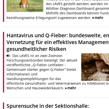
des LAVES gestellt werden, werden im
Bildrechte
:
© Matauw -
Wildtier-Diagnose-Dashboard gesamm
Fotolia.com
Mithilfe des Dashboards können Fund
beziehungsweise Erlegungsort zugewiesen werden.
mehr
Hantavirus und Q-Fieber: bundesweite, e
Vernetzung für ein effektives Managemen
gesundheitlicher Risiken
Das LAVES ist an zwei Zoonose-
Forschungsverbünden beteiligt. Der aktuell
veröffentlichte „Q-Fieber-Leitfaden -
Gemeinsam stärker gegen Q-Fieber“ bietet
Bild
Informationen und
©silkehuet
Handlungsempfehlungen für das
stock.ado
öffentliche Gesundheits- und Veterinärwesen zu Infektionen b
Menschen und Hauswiederkäuern.
mehr
Spurensuche in der Sektionshalle: