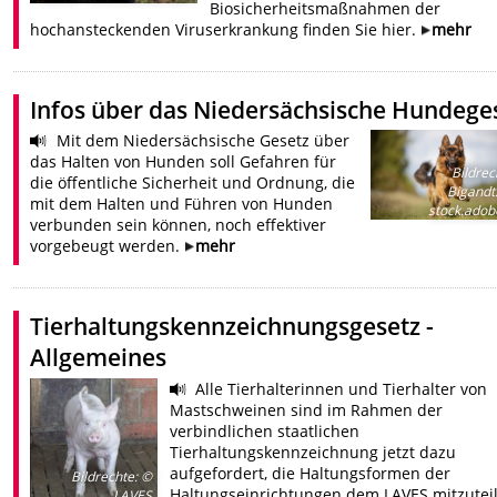
Biosicherheitsmaßnahmen der
hochansteckenden Viruserkrankung finden Sie hier.
mehr
Infos über das Niedersächsische Hundege
Mit dem Niedersächsische Gesetz über
das Halten von Hunden soll Gefahren für
Bildrec
die öffentliche Sicherheit und Ordnung, die
Bigandt
mit dem Halten und Führen von Hunden
stock.ado
verbunden sein können, noch effektiver
vorgebeugt werden.
mehr
Tierhaltungskennzeichnungsgesetz -
Allgemeines
Alle Tierhalterinnen und Tierhalter von
Mastschweinen sind im Rahmen der
verbindlichen staatlichen
Tierhaltungskennzeichnung jetzt dazu
aufgefordert, die Haltungsformen der
Bildrechte
:
©
Haltungseinrichtungen dem LAVES mitzutei
LAVES