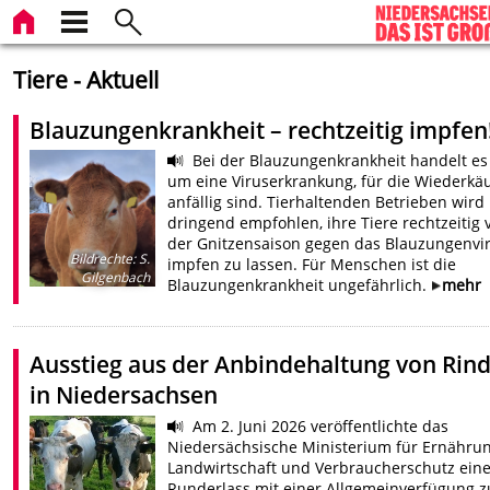
Tiere - Aktuell
Blauzungenkrankheit – rechtzeitig impfen
Bei der Blauzungenkrankheit handelt es
um eine Viruserkrankung, für die Wiederkä
anfällig sind. Tierhaltenden Betrieben wird
dringend empfohlen, ihre Tiere rechtzeitig 
der Gnitzensaison gegen das Blauzungenvi
Bildrechte
:
S.
impfen zu lassen. Für Menschen ist die
Gilgenbach
Blauzungenkrankheit ungefährlich.
mehr
Ausstieg aus der Anbindehaltung von Rin
in Niedersachsen
Am 2. Juni 2026 veröffentlichte das
Niedersächsische Ministerium für Ernährun
Landwirtschaft und Verbraucherschutz ein
Runderlass mit einer Allgemeinverfügung 