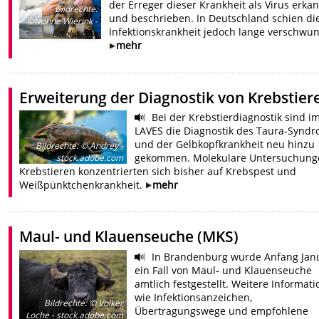
der Erreger dieser Krankheit als Virus erka
Bildrechte
:
und beschrieben. In Deutschland schien di
©Ivonne Wierink -
Infektionskrankheit jedoch lange verschwu
Fotolia.com
mehr
Erweiterung der Diagnostik von Krebstier
Bei der Krebstierdiagnostik sind i
LAVES die Diagnostik des Taura-Synd
und der Gelbkopfkrankheit neu hinzu
Bildrechte
:
© Andrey -
gekommen. Molekulare Untersuchung
stock.adobe.com
Krebstieren konzentrierten sich bisher auf Krebspest und
Weißpünktchenkrankheit.
mehr
Maul- und Klauenseuche (MKS)
In Brandenburg wurde Anfang Jan
ein Fall von Maul- und Klauenseuche
amtlich festgestellt. Weitere Informat
wie Infektionsanzeichen,
Bildrechte
:
© Volker
Übertragungswege und empfohlene
Loche - stock.adobe.com