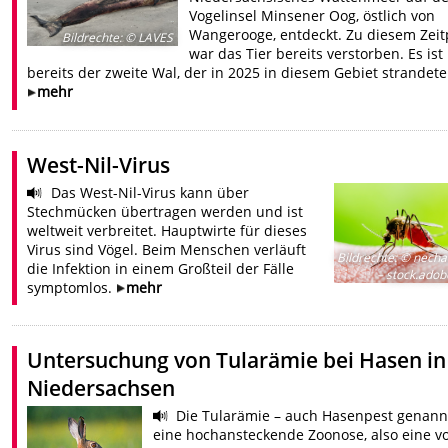
Vogelinsel Minsener Oog, östlich von
Wangerooge, entdeckt. Zu diesem Zei
Bildrechte
:
© LAVES
war das Tier bereits verstorben. Es ist
bereits der zweite Wal, der in 2025 in diesem Gebiet strandete
mehr
West-Nil-Virus
Das West-Nil-Virus kann über
Stechmücken übertragen werden und ist
weltweit verbreitet. Hauptwirte für dieses
Virus sind Vögel. Beim Menschen verläuft
Bildrechte
:
© necha
die Infektion in einem Großteil der Fälle
– stock.ado
symptomlos.
mehr
Untersuchung von Tularämie bei Hasen in
Niedersachsen
Die Tularämie – auch Hasenpest genannt
eine hochansteckende Zoonose, also eine 