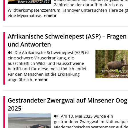
Bildrechte
:
© LAVES
Zahlreiche der daraufhin durch das
Wildtierkompetenzzentrum Hannover untersuchten Tiere zeig
eine Myxomatose.
mehr
Afrikanische Schweinepest (ASP) – Fragen
und Antworten
Die Afrikanische Schweinepest (ASP) ist
eine schwere Viruserkrankung, die
ausschließlich Wild- und Hausschweine
betrifft und für diese meist tödlich endet.
Bildrechte
:
©proc
Für den Menschen ist die Erkrankung
stock.ado
ungefährlich.
mehr
Gestrandeter Zwergwal auf Minsener Oog
2025
Am 13. Mai 2025 wurde ein
gestrandeter Zwergwal im Nationalpa
Niedersächsisches Wattenmeer auf d