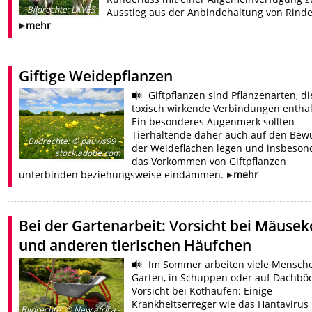
Bildrechte
:
LAVES
Ausstieg aus der Anbindehaltung von Rinde
mehr
Giftige Weidepflanzen
Giftpflanzen sind Pflanzenarten, di
toxisch wirkende Verbindungen enthal
Ein besonderes Augenmerk sollten
Tierhaltende daher auch auf den Bew
Bildrechte
:
© pauws99 -
der Weideflächen legen und insbeson
stock.adobe.com
das Vorkommen von Giftpflanzen
unterbinden beziehungsweise eindämmen.
mehr
Bei der Gartenarbeit: Vorsicht bei Mäusek
und anderen tierischen Häufchen
Im Sommer arbeiten viele Mensch
Garten, in Schuppen oder auf Dachbö
Vorsicht bei Kothaufen: Einige
Krankheitserreger wie das Hantavirus
Bildrechte
:
© New africa -