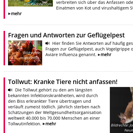
verbreiten sich über das Anfassen od
stock.adobe.com
Einatmen von Kot und virushaltigem S
mehr
Fragen und Antworten zur Geflügelpest
Hier finden Sie Antworten auf häufig ges
Fragen zur Geflügelpest, auch Vogelgrippe 
Bildrechte
:
Aviäre Influenza genannt.
mehr
monticellllo -
Fotolia.com
Tollwut: Kranke Tiere nicht anfassen!
Die Tollwut gehört zu den am längsten
bekannten Infektionskrankheiten, wird durch
den Biss erkrankter Tiere übertragen und
verläuft zumeist tödlich. Jährlich sterben nach
Schätzungen der Weltgesundheitsorganisation
weltweit 40.000 bis 70.000 Menschen an einer
Tollwutinfektion.
mehr
Bildrechte
:
Jo
Neum