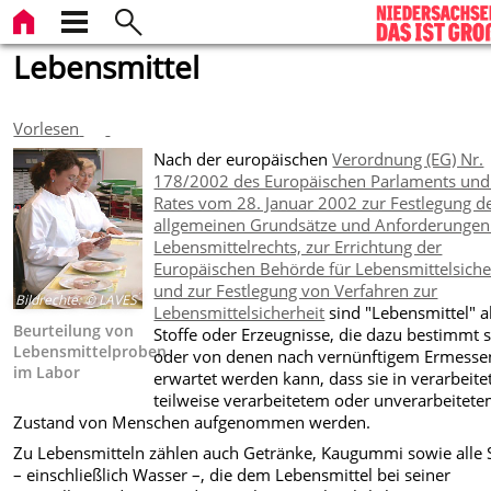
Lebensmittel
Vorlesen
Nach der europäischen
Verordnung (EG) Nr.
178/2002 des Europäischen Parlaments und
Rates vom 28. Januar 2002 zur Festlegung d
allgemeinen Grundsätze und Anforderungen
Lebensmittelrechts, zur Errichtung der
Europäischen Behörde für Lebensmittelsiche
und zur Festlegung von Verfahren zur
Bildrechte
:
© LAVES
Lebensmittelsicherheit
sind "Lebensmittel" a
Beurteilung von
Stoffe oder Erzeugnisse, die dazu bestimmt 
Lebensmittelproben
oder von denen nach vernünftigem Ermesse
im Labor
erwartet werden kann, dass sie in verarbeit
teilweise verarbeitetem oder unverarbeitet
Zustand von Menschen aufgenommen werden.
Zu Lebensmitteln zählen auch Getränke, Kaugummi sowie alle 
– einschließlich Wasser –, die dem Lebensmittel bei seiner