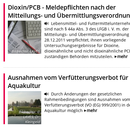
Dioxin/PCB - Meldepflichten nach der
Mitteilungs- und Übermittlungsverordnu
Lebensmittel- und Futtermittelunterne
sind nach § 44a Abs. 3 des LFGB i. V. m. der
Mitteilungs- und Übermittlungsverordnung
28.12.2011 verpflichtet, ihnen vorliegende
Untersuchungsergebnisse für Dioxine,
dioxinähnliche und nicht dioxinähnliche P
Bildrechte
:
LAVES
zuständigen Behörden mitzuteilen.
mehr
Ausnahmen vom Verfütterungsverbot für 
Aquakultur
Durch Änderungen der gesetzlichen
Rahmenbedingungen sind Ausnahmen vo
Verfütterungsverbot (VO (EG) 999/2001) in d
Aquakultur möglich
mehr
Bildrechte
:
©
LAVES, Dr.
Kleingeld