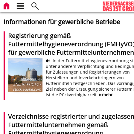
Informationen für gewerbliche Betriebe
Registrierung gemäß
Futtermittelhygieneverordnung (FMHyVO
für gewerbliche Futtermittelunternehme
In der Futtermittelhygieneverordnung s
unter anderem Verpflichtung und Bedingu
für Zulassungen und Registrierungen von
Herstellern und Inverkehrbringern von
Bildrechte
:
©
Futtermitteln festgeschrieben. Das vorrang
SNEHIT PHOTO -
Ziel neben der Erzeugung sicherer Futtermi
stock.adobe.com
ist die Rückverfolgbarkeit.
mehr
Verzeichnisse registrierter und zugelasse
Futtermittelunternehmen gemäß
Futtermittelhygieneverordnung