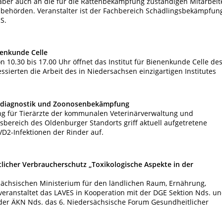
ber auch an die für die Rattenbekämpfung zuständigen Mitarbeit
ehörden. Veranstalter ist der Fachbereich Schädlingsbekämpfun
S.
nenkunde Celle
10.30 bis 17.00 Uhr öffnet das Institut für Bienenkunde Celle de
ssierten die Arbeit des in Niedersachsen einzigartigen Institutes
endiagnostik und Zoonosenbekämpfung
ng für Tierärzte der kommunalen Veterinärverwaltung und
bereich des Oldenburger Standorts griff aktuell aufgetretene
D2-Infektionen der Rinder auf.
licher Verbraucherschutz „Toxikologische Aspekte in der
sächsischen Ministerium für den ländlichen Raum, Ernährung,
eranstaltet das LAVES in Kooperation mit der DGE Sektion Nds. u
 der ÄKN Nds. das 6. Niedersächsische Forum Gesundheitlicher