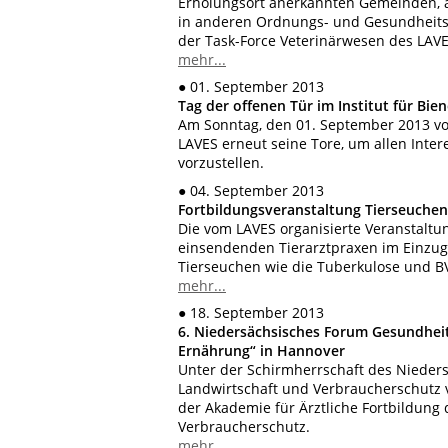
Erholungsort anerkannten Gemeinden, a
in anderen Ordnungs- und Gesundheitsb
der Task-Force Veterinärwesen des LAVE
mehr...
● 01. September 2013
Tag der offenen Tür im Institut für Bie
Am Sonntag, den 01. September 2013 von 
LAVES erneut seine Tore, um allen Intere
vorzustellen.
● 04. September 2013
Fortbildungsveranstaltung Tierseuch
Die vom LAVES organisierte Veranstaltu
einsendenden Tierarztpraxen im Einzugs
Tierseuchen wie die Tuberkulose und BV
mehr...
● 18. September 2013
6. Niedersächsisches Forum Gesundheit
Ernährung“ in Hannover
Unter der Schirmherrschaft des Nieder
Landwirtschaft und Verbraucherschutz v
der Akademie für Ärztliche Fortbildung
Verbraucherschutz.
mehr...