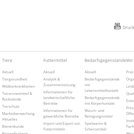
Druc
Tiere
Futtermittel
Bedarfsgegenstände
Wir
Aktuell
Aktuell
Aktuell
Präs
Tiergesundheit
Analytik &
Bedarfsgegenstände
Orga
Zusammensetzung
mit
Wildtierkrankheiten
Leitb
Lebensmittelkontakt
Informationen für
Tierarzneimittel &
Qual
landwirtschaftliche
Bedarfsgegenstände
Rückstände
Ents
Betriebe
mit Körperkontakt
Tierschutz
Pres
Informationen für
Wasch- und
Marktüberwachung -
Öffe
gewerbliche Betriebe
Reinigungsmittel
Aktuelles
Insti
Import und Export von
Spielwaren &
Bienenkunde
Fach
Futtermitteln
Scherzartikel
Binnenfischerei
Wiss