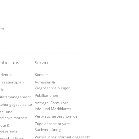
ken
 über uns
Service
identin
Kontakt
nisationsplan
Adressen &
Wegbeschreibungen
ild
Publikationen
itätsmanagement
Anträge, Formulare,
tehungsgeschichte
Info- und Merkblätter
se- und
Verbraucherbeschwerde
ntlichkeitsarbeit
Zugelassene private
tute &
Sachverständige
dezernate
Verbraucherinformationsgesetz
enschaftliche