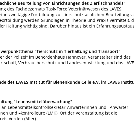
achliche Beurteilung von Einrichtungen des Zierfischhandels"
ng des Fachdezernats Task-Force Veterinärwesen des LAVES
 eine zweitägige Fortbildung zur tierschutzfachlichen Beurteilung v
 Fortbildung werden Grundlagen in Theorie und Praxis vermittelt, d
 der Haltung wichtig sind. Darüber hinaus ist ein Erfahrungsaustau
hwerpunktthema "Tierschutz in Tierhaltung und Transport"
ter der Polizei“ im Behördenhaus Hannover. Veranstalter sind das
irtschaft, Verbraucherschutz und Landesentwicklung und das LAV
de des LAVES Institut für Bienenkunde Celle e.V. im LAVES Instit
taltung "Lebensmittelüberwachung"
ch an Lebensmittelkontrollsekretär-Anwärterinnen und –Anwärter
nen und –kontrolleure (LMK). Ort der Veranstaltung ist die
is Verden (Aller).