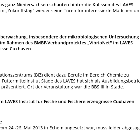
aus ganz Niedersachsen schauten hinter die Kulissen des LAVES
am „Zukunftstag" wieder seine Türen für interessierte Mädchen un
überwachung, insbesondere der mikrobiologischen Untersuchung
n im Rahmen des BMBF-Verbundprojektes „VibrioNet" im LAVES
gnisse Cuxhaven
ationszentrums (BIZ) dient dazu Berufe im Bereich Chemie zu
Futtermittelinstiut Stade des LAVES hat sich als Ausbildungsbetri
 präsentiert. Ort der Veranstaltung war die BBS III in Stade.
m LAVES Institut für Fische und Fischereierzeugnisse Cuxhaven
e
vom 24.-26. Mai 2013 in Echem angesetzt war, muss leider abgesag