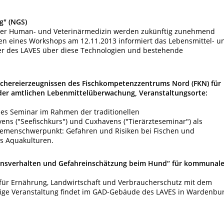
g" (NGS)
 der Human- und Veterinärmedizin werden zukünftig zunehmend
n eines Workshops am 12.11.2013 informiert das Lebensmittel- u
er des LAVES über diese Technologien und bestehende
schereierzeugnissen des Fischkompetenzzentrums Nord (FKN) für
der amtlichen Lebenmittelüberwachung, Veranstaltungsorte:
ses Seminar im Rahmen der traditionellen
ns ("Seefischkurs") und Cuxhavens ("Tierärzteseminar") als
hemenschwerpunkt: Gefahren und Risiken bei Fischen und
us Aquakulturen.
ionsverhalten und Gefahreinschätzung beim Hund“ für kommunal
 für Ernährung, Landwirtschaft und Verbraucherschutz mit dem
ägige Veranstaltung findet im GAD-Gebäude des LAVES in Wardenbu