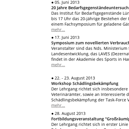
●
05. Juni 2013
20 Jahre Bedarfsgegenständeuntersuch
Das Institut für Bedarfsgegenstände Lü
bis 17 Uhr das 20-jährige Bestehen de
einem Fachsymposium für geladene Gäs
mehr...
●
17. Juni 2013
Symposium zum novellierten Verbrauc
Veranstalter sind das Nds. Ministerium
Landesentwicklung, das LAVES (Dezernat
findet in der Akademie des Sports in Ha
mehr...
●
22. - 23. August 2013
Workshop Schädlingsbekämpfung
Der Lehrgang richtet sich insbesondere 
Veterinärämter, sowie an Interessierte 
Schädlingsbekämpfung der Task-Force V
mehr...
●
28. August 2013
Fortbildungsveranstaltung "Großräum
Der Lehrgang richtet sich in erster Lini