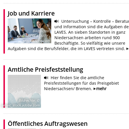
Job und Karriere
Untersuchung – Kontrolle – Beratu
und Information sind die Aufgaben de
Bildrechte
:
LAVES. An sieben Standorten in ganz
©NDABCREATIVITY -
Niedersachsen arbeiten rund 900
stock.adobe.com
Beschäftigte. So vielfältig wie unsere
Aufgaben sind die Berufsfelder, die im LAVES vertreten sind.
Amtliche Preisfeststellung
Hier finden Sie die amtliche
Preisfeststellungen für das Preisgebiet
Niedersachsen/ Bremen.
mehr
Bildrechte
:
©
winvic_stock.adobe.com
Öffentliches Auftragswesen