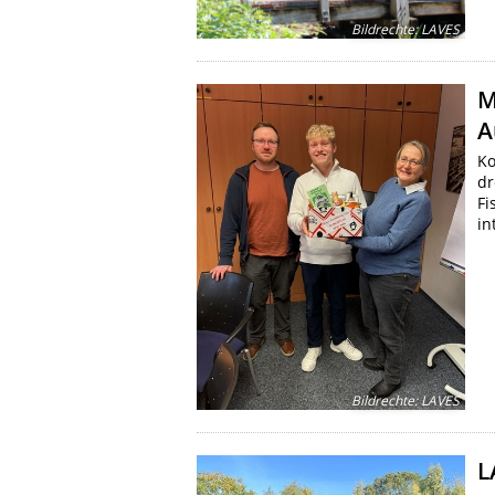
Bildrechte
:
LAVES
M
A
Ko
dr
Fi
in
Bildrechte
:
LAVES
L