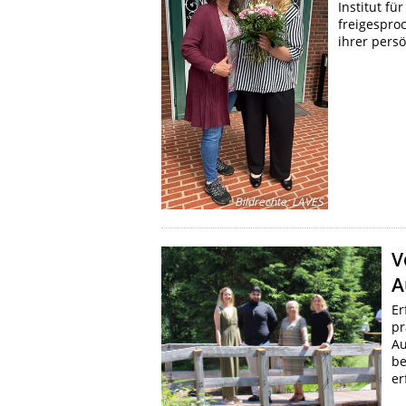
Institut fü
freigespro
ihrer pers
Bildrechte
:
LAVES
V
A
Er
pr
Au
be
er