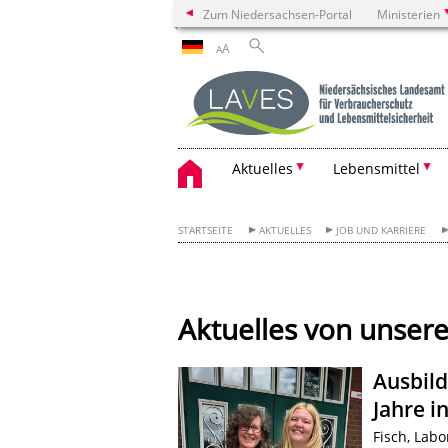
Zum Niedersachsen-Portal
Ministerien
A
A
Aktuelles
Lebensmittel
STARTSEITE
AKTUELLES
JOB UND KARRIERE
Aktuelles von unser
Ausbild
Jahre i
Fisch, Lab