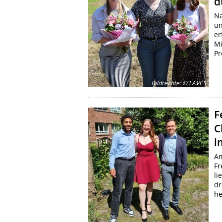
d
Na
un
er
Mi
Pr
Bildrechte
:
© LAVES
F
C
i
Am
Fr
li
dr
he