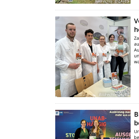
Bildrechte
:
© LAVES
V
h
Za
au
Au
un
wa
Bildrechte
:
LAVES
B
b
Un
be