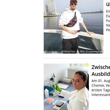
ü
Ei
Eu
Fu
Ne
Pe
Bildrechte
:
© Nils Eustermann
Zwische
Ausbil
Am 01. Aug
Chemie, Ve
ersten Tag
interessan