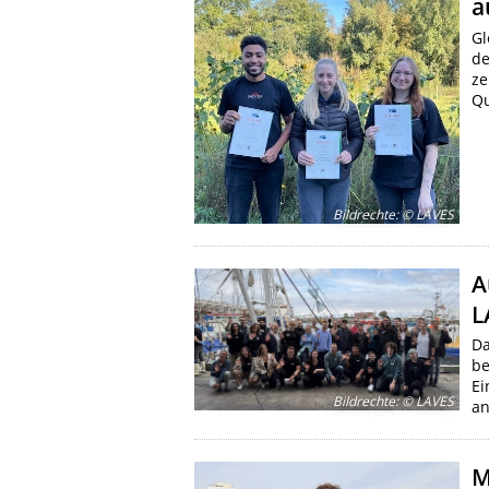
a
Gl
de
ze
Qu
Bildrechte
:
© LAVES
A
L
Da
be
Ei
Bildrechte
:
© LAVES
an
M