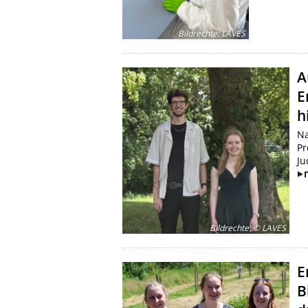
Bildrechte
:
LAVES
A
E
h
Na
Pr
Ju
Bildrechte
:
© LAVES
E
B