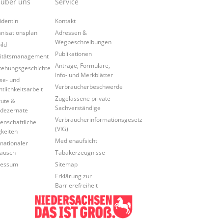
 über uns
Service
identin
Kontakt
nisationsplan
Adressen &
Wegbeschreibungen
ild
Publikationen
itätsmanagement
Anträge, Formulare,
tehungsgeschichte
Info- und Merkblätter
se- und
Verbraucherbeschwerde
ntlichkeitsarbeit
Zugelassene private
tute &
Sachverständige
dezernate
Verbraucherinformationsgesetz
enschaftliche
(VIG)
gkeiten
Medienaufsicht
rnationaler
ausch
Tabakerzeugnisse
ressum
Sitemap
Erklärung zur
Barrierefreiheit