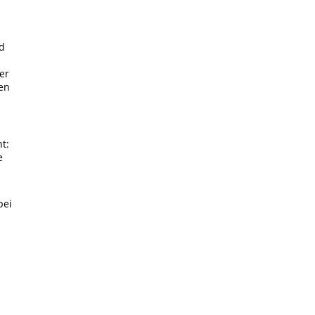
d
er
en
t:
e
bei