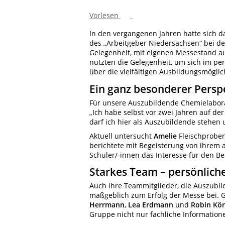
Vorlesen
In den vergangenen Jahren hatte sich d
des „Arbeitgeber Niedersachsen“ bei der
Gelegenheit, mit eigenen Messestand au
nutzten die Gelegenheit, um sich im p
über die vielfältigen Ausbildungsmögli
Ein ganz besonderer Persp
Für unsere Auszubildende Chemielabor
„Ich habe selbst vor zwei Jahren auf de
darf ich hier als Auszubildende stehen
Aktuell untersucht
Amelie
Fleischprobe
berichtete mit Begeisterung von ihrem a
Schüler/-innen das Interesse für den B
Starkes Team – persönlic
Auch ihre Teammitglieder, die Auszubi
maßgeblich zum Erfolg der Messe bei.
Herrmann
,
Lea Erdmann
und
Robin Kö
Gruppe nicht nur fachliche Information