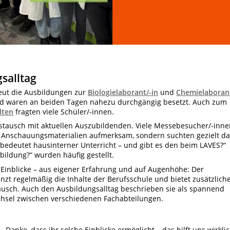
gsalltag
eut die Ausbildungen zur
Biologielaborant/-in
und
Chemielaborant
nd waren an beiden Tagen nahezu durchgängig besetzt. Auch zum
lten
fragten viele Schüler/-innen.
ustausch mit aktuellen Auszubildenden. Viele Messebesucher/-inne
d Anschauungsmaterialien aufmerksam, sondern suchten gezielt da
bedeutet hausinterner Unterricht – und gibt es den beim LAVES?“
bildung?“ wurden häufig gestellt.
Einblicke – aus eigener Erfahrung und auf Augenhöhe: Der
nzt regelmäßig die Inhalte der Berufsschule und bietet zusätzlich
usch. Auch den Ausbildungsalltag beschrieben sie als spannend
echsel zwischen verschiedenen Fachabteilungen.
„Danke, dass ihr solche Einblicke ermöglicht – das hilft uns wirkli