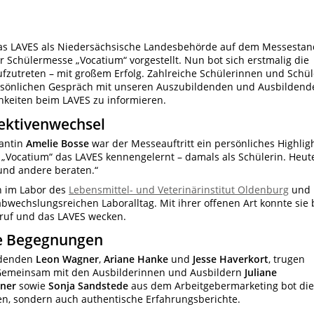
as LAVES als Niedersächsische
Landesbehörde auf dem Messestan
 Schülermesse „Vocatium“ vorgestellt. Nun bot sich erstmalig die
fzutreten – mit großem Erfolg. Zahlreiche Schülerinnen und Schül
ersönlichen Gespräch mit unseren Auszubildenden und Ausbildend
chkeiten beim LAVES zu informieren.
ektivenwechsel
antin
Amelie Bosse
war der Messeauftritt ein persönliches Highligh
r „Vocatium“ das LAVES kennengelernt – damals als Schülerin. Heut
 und andere beraten.“
n im Labor des
Lebensmittel- und Veterinärinstitut Oldenburg
u
nd
bwechslungsreichen Laboralltag. Mit ihrer offenen Art konnte sie 
eruf und das LAVES wecken.
he Begegnungen
ldenden
Leon Wagner
,
Ariane Hanke
und
Jesse Haverkort
, trugen
 Gemeinsam mit den Ausbilderinnen und Ausbildern
Juliane
rner
sowie
Sonja Sandstede
aus dem Arbeitgebermarketing bot die
en, sondern auch authentische Erfahrungsberichte.