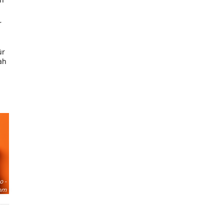
r
ür
ah
o -
com