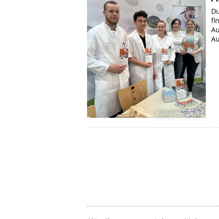
Du
fi
Au
Au
Bildrechte
:
LAVES