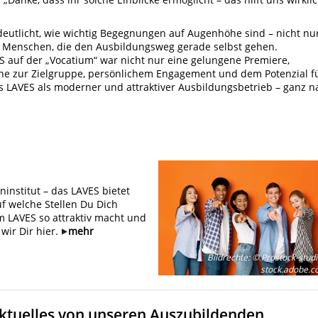
eutlicht, wie wichtig Begegnungen auf Augenhöhe sind – nicht nu
en Menschen, die den Ausbildungsweg gerade selbst
gehen.
S auf der „Vocatium“ war nicht nur eine gelungene Premiere,
Nähe zur Zielgruppe, persönlichem Engagement und dem Potenzial f
s LAVES als moderner und attraktiver Ausbildungsbetrieb – ganz n
ninstitut – das LAVES bietet
uf welche Stellen Du Dich
 LAVES so attraktiv macht und
wir Dir hier.
mehr
Bildrechte
:
© Prostock-studi
stock.adobe.
ktuelles von unseren Auszubildenden