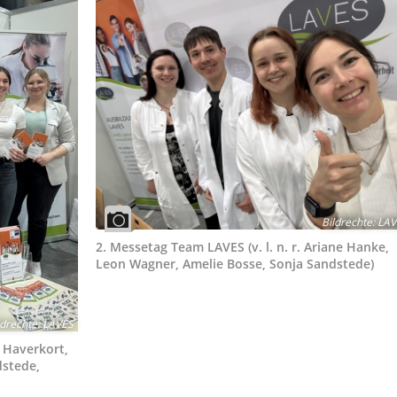
Bildrechte
:
LAV
2. Messetag Team LAVES (v. l. n. r. Ariane Hanke,
Leon Wagner, Amelie Bosse, Sonja Sandstede)
ldrechte
:
LAVES
e Haverkort,
dstede,