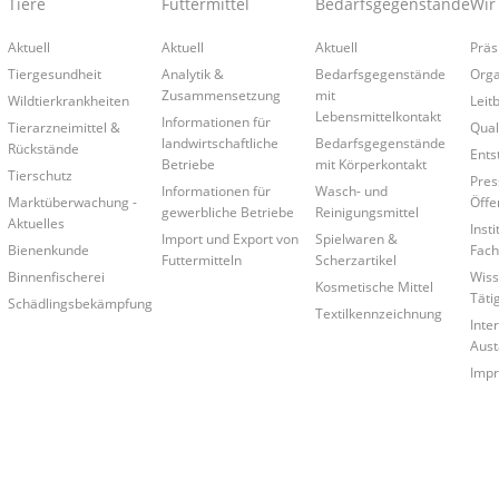
Tiere
Futtermittel
Bedarfsgegenstände
Wir
Aktuell
Aktuell
Aktuell
Präs
Tiergesundheit
Analytik &
Bedarfsgegenstände
Orga
Zusammensetzung
mit
Wildtierkrankheiten
Leitb
Lebensmittelkontakt
Informationen für
Tierarzneimittel &
Qual
landwirtschaftliche
Bedarfsgegenstände
Rückstände
Ents
Betriebe
mit Körperkontakt
Tierschutz
Pres
Informationen für
Wasch- und
Marktüberwachung -
Öffe
gewerbliche Betriebe
Reinigungsmittel
Aktuelles
Insti
Import und Export von
Spielwaren &
Bienenkunde
Fach
Futtermitteln
Scherzartikel
Binnenfischerei
Wiss
Kosmetische Mittel
Täti
Schädlingsbekämpfung
Textilkennzeichnung
Inte
Aust
Imp