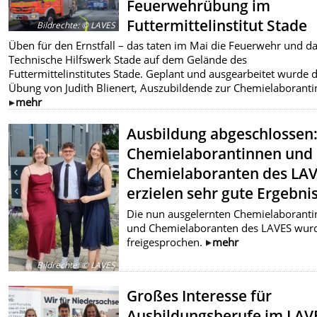
Feuerwehrübung im
Futtermittelinstitut Stade
Bildrechte
:
© LAVES
Üben für den Ernstfall – das taten im Mai die Feuerwehr und d
Technische Hilfswerk Stade auf dem Gelände des
Futtermittelinstitutes Stade. Geplant und ausgearbeitet wurde d
Übung von Judith Blienert, Auszubildende zur Chemielaboranti
mehr
Ausbildung abgeschlossen
Chemielaborantinnen und
Chemielaboranten des LA
erzielen sehr gute Ergebni
Die nun ausgelernten Chemielaborant
und Chemielaboranten des LAVES wur
freigesprochen.
mehr
Bildrechte
:
© LAVES
Großes Interesse für
Ausbildungsberufe im LAV