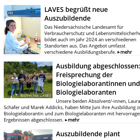
LAVES begrüßt neue
Auszubildende
Das Niedersächsische Landesamt für
Verbraucherschutz und Lebensmittelsicherhe
bildet auch im Jahr 2024 an verschiedenen
Standorten aus. Das Angebot umfasst
verschiedene Ausbildungsberufe.
mehr
Bildrechte
:
© LAVES
Ausbildung abgeschlossen
Freisprechung der
Biologielaborantinnen un
Biologielaboranten
Bildrechte
:
LAVES
Unsere beiden Absolvent/-innen, Laur
Schäfer und Marek Addicks, haben Mitte Juni ihre Ausbildung z
Biologielaborantin und zum Biologielaboranten mit hervorrag
Ergebnissen abgeschlossen.
mehr
Auszubildende plant