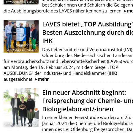
Bildrechte
:
© LAVES
bot Schülerinnen und Schülern die Gelegenhe
die Ausbildungsberufe des LAVES näher kennen zu lernen.
me
LAVES bietet „TOP Ausbildung“
Besten Auszeichnung durch di
IHK
Bildrechte
:
©
Das Lebensmittel- und Veterinärinstitut (LVI)
Andreas Burmann
Oldenburg des Niedersächsischen Landesam
für Verbraucherschutz und Lebensmittelsicherheit (LAVES) wur
am Montag, den 19. Februar 2024, mit dem Siegel „TOP
AUSBILDUNG“ der Industrie- und Handelskammer (IHK)
ausgezeichnet.
mehr
Ein neuer Abschnitt beginnt:
Freisprechung der Chemie- un
Biologielaborant/-innen
In einer kleinen Feierstunde wurden am 26.
Januar 2024 die Chemie- und Biologielabora
Bildrechte
:
© LAVES
innen des LVI Oldenburg freigesprochen. Da