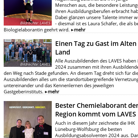
Menschen aus, die besondere Leistung
ihren Ausbildungsberufen erbracht ha
Dabei glänzen unsere Talente immer w
- diesmal ist es Laura Schäfer, die als b
Bildrechte
:
LAVES
Biologielaborantin geehrt wird.
mehr
Einen Tag zu Gast im Alten
Land
Alle Auszubildenden des LAVES haben 
Bildrechte
:
LAVES
2024 zusammen mit ihren Ausbildend
den Weg nach Stade gefunden. An diesem Tag dreht sich für di
Auszubildenden alles um die standortübergreifende Vernetzun
untereinander und das Kennenlernen des jeweiligen
Gastgeberinstituts.
mehr
Bester Chemielaborant de
Region kommt vom LAVES
Auch in diesem Jahr zeichnete die IHK
Lüneburg-Wolfsburg die besten
Ausbildungsabsolventen 2024 aus. Dan