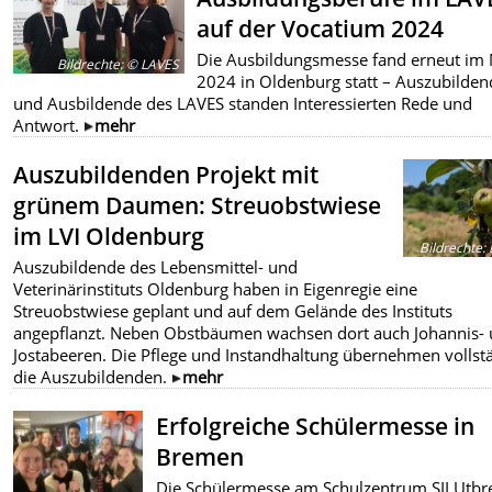
auf der Vocatium 2024
Die Ausbildungsmesse fand erneut im
Bildrechte
:
© LAVES
2024 in Oldenburg statt – Auszubilden
und Ausbildende des LAVES standen Interessierten Rede und
Antwort.
mehr
Auszubildenden Projekt mit
grünem Daumen: Streuobstwiese
im LVI Oldenburg
Bildrechte
:
Auszubildende des Lebensmittel- und
Veterinärinstituts Oldenburg haben in Eigenregie eine
Streuobstwiese geplant und auf dem Gelände des Instituts
angepflanzt. Neben Obstbäumen wachsen dort auch Johannis-
Jostabeeren. Die Pflege und Instandhaltung übernehmen vollst
die Auszubildenden.
mehr
Erfolgreiche Schülermesse in
Bremen
Die Schülermesse am Schulzentrum SII Utb