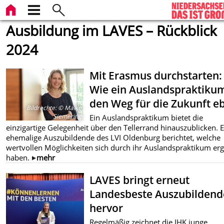
Ausbildung im LAVES – Rückblick
2024
Mit Erasmus durchstarten:
Wie ein Auslandspraktiku
den Weg für die Zukunft e
Bildrechte
:
© Maike
Siemering
Ein Auslandspraktikum bietet die
einzigartige Gelegenheit über den Tellerrand hinauszublicken. 
ehemalige Auszubildende des LVI Oldenburg berichtet, welche
wertvollen Möglichkeiten sich durch ihr Auslandspraktikum er
haben.
mehr
LAVES bringt erneut
Landesbeste Auszubildend
hervor
Regelmäßig zeichnet die IHK junge