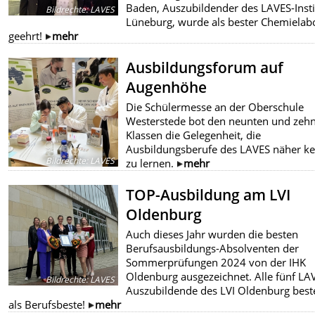
Baden, Auszubildender des LAVES-Insti
Bildrechte
:
LAVES
Lüneburg, wurde als bester Chemielab
geehrt!
mehr
Ausbildungsforum auf
Augenhöhe
Die Schülermesse an der Oberschule
Westerstede bot den neunten und zeh
Klassen die Gelegenheit, die
Ausbildungsberufe des LAVES näher k
Bildrechte
:
LAVES
zu lernen.
mehr
TOP-Ausbildung am LVI
Oldenburg
Auch dieses Jahr wurden die besten
Berufsausbildungs-Absolventen der
Sommerprüfungen 2024 von der IHK
Oldenburg ausgezeichnet. Alle fünf LA
Bildrechte
:
LAVES
Auszubildende des LVI Oldenburg bes
als Berufsbeste!
mehr