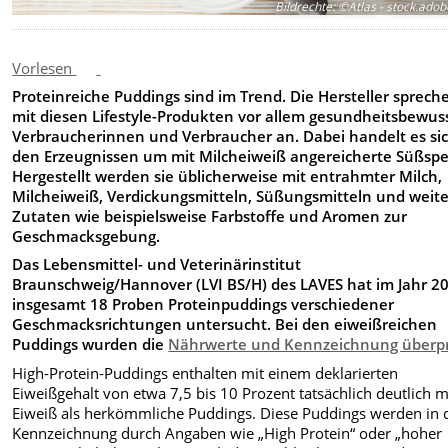
Bildrechte
:
©Atlas - stock.ado
Vorlesen
Proteinreiche Puddings sind im Trend. Die Hersteller sprech
mit diesen Lifestyle-Produkten vor allem gesundheitsbewus
Verbraucherinnen und Verbraucher an. Dabei handelt es sic
den Erzeugnissen um mit Milcheiweiß angereicherte Süßspe
Hergestellt werden sie üblicherweise mit entrahmter Milch,
Milcheiweiß, Verdickungsmitteln, Süßungsmitteln und weit
Zutaten wie beispielsweise Farbstoffe und Aromen zur
Geschmacksgebung.
Das Lebensmittel- und Veterinärinstitut
Braunschweig/Hannover (LVI BS/H) des LAVES hat im Jahr 2
insgesamt 18 Proben Proteinpuddings verschiedener
Geschmacksrichtungen untersucht. Bei den eiweißreichen
Puddings wurden die
Nährwerte und Kennzeichnung überpr
High-Protein-Puddings enthalten mit einem deklarierten
Eiweißgehalt von etwa 7,5 bis 10 Prozent tatsächlich deutlich 
Eiweiß als herkömmliche Puddings. Diese Puddings werden in 
Kennzeichnung durch Angaben wie „High Protein“ oder „hoher