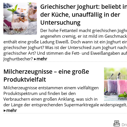
Griechischer Joghurt: beliebt i
der Küche, unauffällig in der
Untersuchung
Bildrechte
:
©chas53
Der hohe Fettanteil macht griechischen Jogh
- stock.adobe.com
angenehm cremig, er ist mild im Geschmac
enthält eine große Ladung Eiweiß. Doch wann ist ein Joghurt ei
griechischer Joghurt? Was ist der Unterschied zum Joghurt nach
griechischer Art? Und stimmen die Fett- und Eiweißangaben a
Joghurtbecher?
mehr
Milcherzeugnisse – eine große
Produktvielfalt
Milcherzeugnisse entstammen einem vielfältigen
Produktspektrum und finden bei den
Bildrechte
:
© 
Verbrauchern einen großen Anklang, was sich in
-
Fotol
der Länge der entsprechenden Supermarktregale widerspiegelt
mehr
Dr