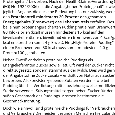
Proteingehalt“ beworben. Nach der Health-Claims-Verordnung 
(EG) Nr. 1924/2006) ist die Angabe „hoher Proteingehalt“ sowie
jegliche Angabe, die dieselbe Bedeutung hat, nur zulässig, wen
den
Proteinanteil mindestens 20 Prozent des gesamten
Energiegehalts (Brennwert) des Lebensmittels
entfallen. Das
bei einem proteinangereicherten Pudding mit einem Brennwer
80 Kilokalorien (kcal) müssen mindestens 16 kcal auf den
Eiweißanteil entfallen. Eiweiß hat einen Brennwert von 4 kcal/g
kcal entsprechen somit 4 g Eiweiß. Ein „High-Protein- Pudding“
einem Brennwert von 80 kcal muss somit mindestens 4,0 g
Protein/100 g enthalten.
Neben Eiweiß enthalten proteinreiche Puddings als
Energielieferanten Zucker sowie Fett. Oft wird der Zucker nicht
direkt zugesetzt, sondern stammt aus der Milch. Dies wird gern
der Angabe „ohne Zuckerzusatz – enthält von Natur aus Zucker
beworben. Als konsistenzgebende Zutaten werden – wie bei
Pudding üblich – Verdickungsmittel beziehungsweise modifizie
Stärke verwendet. Süßungsmittel sorgen neben Zucker für den
süßen Geschmack des Puddings. Aromen bestimmen die
Geschmacksrichtung.
Doch wie sinnvoll sind proteinreiche Puddings für Verbraucher
und Verbraucher? Die meisten gesunden Menschen hierzulande