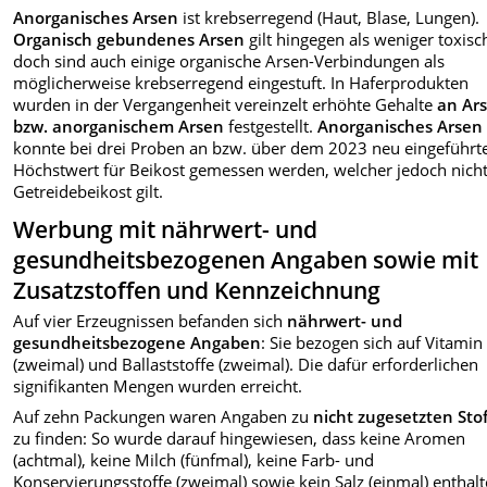
Anorganisches Arsen
ist krebserregend (Haut, Blase, Lungen).
Organisch gebundenes Arsen
gilt hingegen als weniger toxisc
doch sind auch einige organische Arsen-Verbindungen als
möglicherweise krebserregend eingestuft. In Haferprodukten
wurden in der Vergangenheit vereinzelt erhöhte Gehalte
an Ar
bzw. anorganischem Arsen
festgestellt.
Anorganisches Arsen
konnte bei drei Proben an bzw. über dem 2023 neu eingeführt
Höchstwert für Beikost gemessen werden, welcher jedoch nicht
Getreidebeikost gilt.
Werbung mit nährwert- und
gesundheitsbezogenen Angaben sowie mit
Zusatzstoffen und Kennzeichnung
Auf vier Erzeugnissen befanden sich
nährwert- und
gesundheitsbezogene Angaben
: Sie bezogen sich auf Vitamin
(zweimal) und Ballaststoffe (zweimal). Die dafür erforderlichen
signifikanten Mengen wurden erreicht.
Auf zehn Packungen waren Angaben zu
nicht zugesetzten Sto
zu finden: So wurde darauf hingewiesen, dass keine Aromen
(achtmal), keine Milch (fünfmal), keine Farb- und
Konservierungsstoffe (zweimal) sowie kein Salz (einmal) enthal