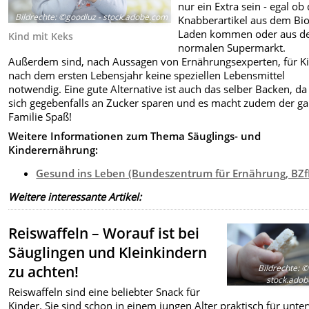
nur ein Extra sein - egal ob 
Bildrechte
:
©goodluz - stock.adobe.com
Knabberartikel aus dem Bio
Laden kommen oder aus 
Kind mit Keks
normalen Supermarkt.
Außerdem sind, nach Aussagen von Ernährungsexperten, für K
nach dem ersten Lebensjahr keine speziellen Lebensmittel
notwendig. Eine gute Alternative ist auch das selber Backen, da 
sich gegebenfalls an Zucker sparen und es macht zudem der g
Familie Spaß!
Weitere Informationen zum Thema Säuglings- und
Kinderernährung:
Gesund ins Leben (Bundeszentrum für Ernährung, BZf
Weitere interessante Artikel:
Reiswaffeln – Worauf ist bei
Säuglingen und Kleinkindern
Bildrechte
:
©
zu achten!
stock.ado
Reiswaffeln sind eine beliebter Snack für
Kinder. Sie sind schon in einem jungen Alter praktisch für unte