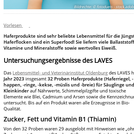
Bildrechte
:
© fotoduets - stock.ado
Vorlesen
Haferprodukte sind sehr beliebte Lebensmittel für die Jüngs
Haferflocken sind ein Superfood! Sie liefern viele Ballaststof
Vitamine und Mineralstoffe sowie wertvolles Eiweiß.
Untersuchungsergebnisse des LAVES
Das
Lebensmittel- und Veterinärinstitut Oldenburg
des LAVES h
Jahr 2023
insgesamt
32 Proben Haferprodukte (Haferriegel, -
happen, -ringe, -kekse, -müslis und -breie) für Säuglinge un
Kleinkinder
auf Nährwerte, Schimmelpilzgifte und toxische
Elemente wie Blei, Cadmium und Arsen sowie die Kennzeichnu
untersucht.
Bis auf ein Produkt waren alle Erzeugnisse in Bio-
Qualität.
Zucker, Fett und Vitamin B1 (Thiamin)
Von den 32 Proben waren 29 ausgelobt mit Hinweisen wie „oh