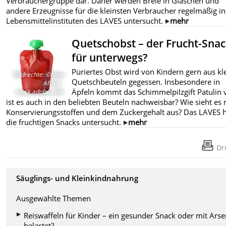
Verbrauchergruppe dar. Daher werden Breie in Gläschen und
andere Erzeugnisse für die kleinsten Verbraucher regelmäßig i
Lebensmittelinstituten des LAVES untersucht.
mehr
Quetschobst – der Frucht-Sna
für unterwegs?
Püriertes Obst wird von Kindern gern aus kl
Bildrechte
:
©New
Quetschbeuteln gegessen. Insbesondere in
Africa -
Äpfeln kommt das Schimmelpilzgift Patulin 
stock.adobe.com
ist es auch in den beliebten Beuteln nachweisbar? Wie sieht es 
Konservierungsstoffen und dem Zuckergehalt aus? Das LAVES 
die fruchtigen Snacks untersucht.
mehr
Dr
Säuglings- und Kleinkindnahrung
Ausgewählte Themen
Reiswaffeln für Kinder – ein gesunder Snack oder mit Ars
belastet?