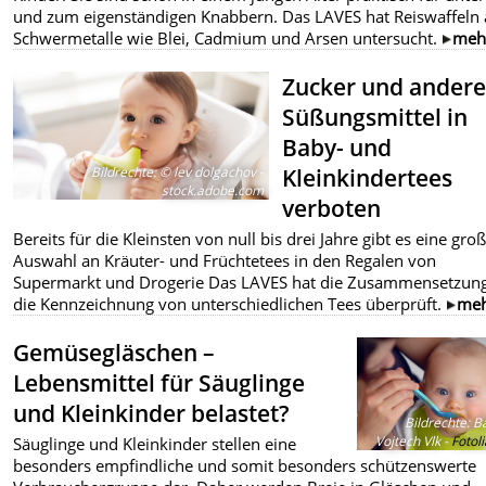
und zum eigenständigen Knabbern. Das LAVES hat Reiswaffeln 
Schwermetalle wie Blei, Cadmium und Arsen untersucht.
meh
Zucker und andere
Süßungsmittel in
Baby- und
Kleinkindertees
Bildrechte
:
© lev dolgachov -
stock.adobe.com
verboten
Bereits für die Kleinsten von null bis drei Jahre gibt es eine gro
Auswahl an Kräuter- und Früchtetees in den Regalen von
Supermarkt und Drogerie Das LAVES hat die Zusammensetzun
die Kennzeichnung von unterschiedlichen Tees überprüft.
me
Gemüsegläschen –
Lebensmittel für Säuglinge
und Kleinkinder belastet?
Bildrechte
:
Ba
Vojtech Vlk -
Fotol
Säuglinge und Kleinkinder stellen eine
besonders empfindliche und somit besonders schützenswerte