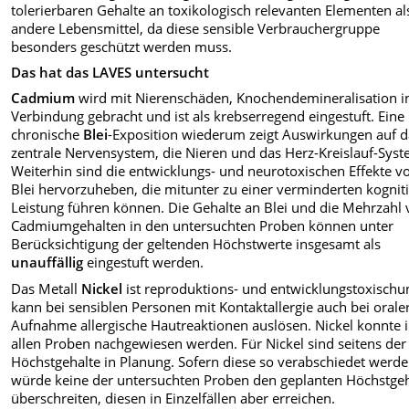
tolerierbaren Gehalte an toxikologisch relevanten Elementen al
andere Lebensmittel, da diese sensible Verbrauchergruppe
besonders geschützt werden muss.
Das hat das LAVES untersucht
Cadmium
wird mit Nierenschäden, Knochendemineralisation i
Verbindung gebracht und ist als krebserregend eingestuft.
Eine
chronische
Blei
-Exposition wiederum zeigt Auswirkungen auf d
zentrale Nervensystem, die Nieren und das Herz-Kreislauf-Syst
Weiterhin sind die entwicklungs- und neurotoxischen Effekte v
Blei hervorzuheben, die mitunter zu einer verminderten kognit
Leistung führen können. Die Gehalte an Blei und die Mehrzahl
Cadmiumgehalten in den untersuchten Proben können unter
Berücksichtigung der geltenden Höchstwerte insgesamt als
unauffällig
eingestuft werden.
Das Metall
Nickel
ist reproduktions- und entwicklungstoxischu
kann bei sensiblen Personen mit Kontaktallergie auch bei orale
Aufnahme allergische Hautreaktionen auslösen. Nickel konnte 
allen Proben nachgewiesen werden. Für Nickel sind seitens der
Höchstgehalte in Planung. Sofern diese so verabschiedet werde
würde keine der untersuchten Proben den geplanten Höchstgeh
überschreiten, diesen in Einzelfällen aber erreichen.