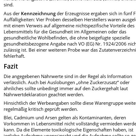
sind.
Aus der
Kennzeichnung
der Erzeugnisse ergaben sich in fünf F
Auffälligkeiten: Vier Proben desselben Herstellers waren ausge
mit einem Verweis auf allgemeine nichtspezifische Vorteile des
Lebensmittels für die Gesundheit im Allgemeinen oder das
gesundheitliche Wohlbefinden, die ohne beigefügte spezielle
gesundheitsbezogene Angabe nach VO (EG) Nr. 1924/2006 nich
zulässig ist. Bei einer weiteren Probe war das Zutatenverzeichn
fehlerhaft.
Fazit
Die angegebenen Nährwerte sind in der Regel als Information
verlässlich. Auch bei Auslobungen „ohne Zuckerzusatz“ oder
ähnliches sollte unbedingt immer auf den Zuckergehalt laut
Nährwertdeklaration geachtet werden.
Hinsichtlich der Werbeangaben sollte diese Warengruppe weite
regelmäßig kritisch geprüft werden.
Blei, Cadmium und Arsen gelten als Kontaminanten, deren
Vorkommen in Lebensmittel nicht vollständig vermieden werd
kann. Da die Elemente toxikologische Eigenschaften haben, ist
jegliche Aufnahme unerwünscht und die Aufnahme sollte so ge