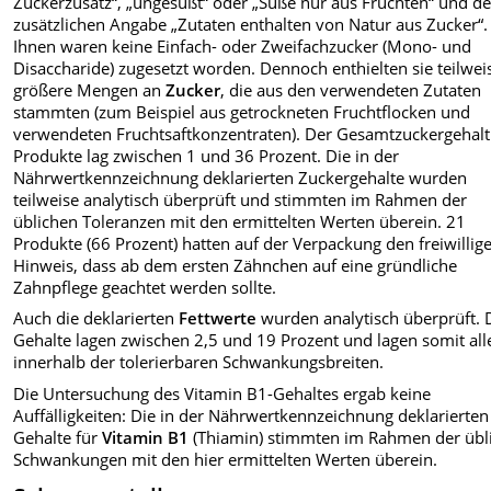
Zuckerzusatz“, „ungesüßt“ oder „Süße nur aus Früchten“ und de
zusätzlichen Angabe „Zutaten enthalten von Natur aus Zucker“.
Ihnen waren keine Einfach- oder Zweifachzucker (Mono- und
Disaccharide) zugesetzt worden. Dennoch enthielten sie teilwei
größere Mengen an
Zucker
, die aus den verwendeten Zutaten
stammten (zum Beispiel aus getrockneten Fruchtflocken und
verwendeten Fruchtsaftkonzentraten). Der Gesamtzuckergehalt
Produkte lag zwischen 1 und 36 Prozent. Die in der
Nährwertkennzeichnung deklarierten Zuckergehalte wurden
teilweise analytisch überprüft und stimmten im Rahmen der
üblichen Toleranzen mit den ermittelten Werten überein. 21
Produkte (66 Prozent) hatten auf der Verpackung den freiwillig
Hinweis, dass ab dem ersten Zähnchen auf eine gründliche
Zahnpflege geachtet werden sollte.
Auch die deklarierten
Fettwerte
wurden analytisch überprüft. 
Gehalte lagen zwischen 2,5 und 19 Prozent und lagen somit all
innerhalb der tolerierbaren Schwankungsbreiten.
Die Untersuchung des Vitamin B1-Gehaltes ergab keine
Auffälligkeiten: Die in der Nährwertkennzeichnung deklarierten
Gehalte für
Vitamin B1
(Thiamin) stimmten im Rahmen der übl
Schwankungen mit den hier ermittelten Werten überein.