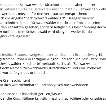
ssehen einer Schwarzwälder Kirschtorte haben, aber in ihrer
er
Leitsätze für Feine Backwaren Abschnitt II Nr.20
abweichen – et
lt werden –, müssen für den Verbraucher entsprechend
urch die Angabe "nach Schwarzwälder Art". Dagegen werden
hschnitten", oder "Schwarzwälder Kirschrollen" nicht als eine
en Leitsätzen gesehen, sondern lediglich als Beschreibung der v
erkunft aus dem Schwarzwald wird übrigens weder für das
gnis vorausgesetzt.
närinstitut Braunschweig/Hannover am Standort Braunschweig
19
fgefrorene Proben in Fertigpackungen und zehn Mal lose Ware. Da
hwarzwälder Kirschtorte" verkauft, sechs als "Schwarzwälder
mit dem Namen "Schwarzwälder Kirschstücke" und eine Probe als
Es wurde folgendes untersucht:
ige Cremeschichten?
macklich wahrnehmbaren und analytisch nachweisbaren
ade oder aus kakaohaltiger Fettglasur?
oder die Kirschfüllung kenntlichmachungspflichtige oder unzulässi