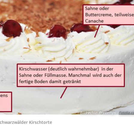
Bildrechte
:
Printemps -
Fotolia.
chwarzwälder Kirschtorte