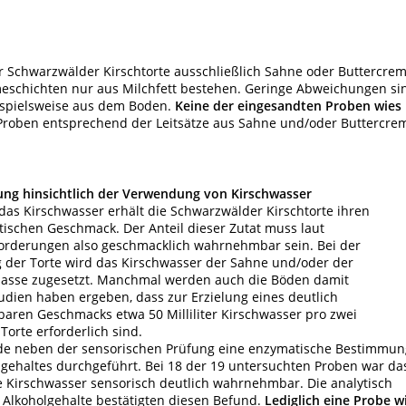
ner Schwarzwälder Kirschtorte ausschließlich Sahne oder Buttercre
emeschichten nur aus Milchfett bestehen. Geringe Abweichungen si
eispielsweise aus dem Boden.
Keine der eingesandten Proben wies
Proben entsprechend der Leitsätze aus Sahne und/oder Buttercre
ng hinsichtlich der Verwendung von Kirschwasser
 das Kirschwasser erhält die Schwarzwälder Kirschtorte ihren
tischen Geschmack. Der Anteil dieser Zutat muss laut
forderungen also geschmacklich wahrnehmbar sein. Bei der
g der Torte wird das Kirschwasser der Sahne und/oder der
masse zugesetzt. Manchmal werden auch die Böden damit
udien haben ergeben, dass zur Erzielung eines deutlich
ren Geschmacks etwa 50 Milliliter Kirschwasser pro zwei
orte erforderlich sind.
e neben der sensorischen Prüfung eine enzymatische Bestimmun
lgehaltes durchgeführt. Bei 18 der 19 untersuchten Proben war da
 Kirschwasser sensorisch deutlich wahrnehmbar. Die analytisch
n Alkoholgehalte bestätigten diesen Befund.
Lediglich eine Probe w