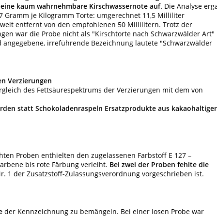
 eine kaum wahrnehmbare Kirschwassernote auf.
Die Analyse erg
,7 Gramm je Kilogramm Torte: umgerechnet 11,5 Milliliter
weit entfernt von den empfohlenen 50 Millilitern. Trotz der
en war die Probe nicht als "Kirschtorte nach Schwarzwälder Art"
ld angegebene, irreführende Bezeichnung lautete "Schwarzwälder
en Verzierungen
rgleich des Fettsäurespektrums der Verzierungen mit dem von
rden statt Schokoladenraspeln Ersatzprodukte aus kakaohaltiger
chten Proben enthielten den zugelassenen Farbstoff E 127 –
farbene bis rote Färbung verleiht.
Bei zwei der Proben fehlte die
 Nr. 1 der Zusatzstoff-Zulassungsverordnung vorgeschrieben ist.
e
der Kennzeichnung zu bemängeln. Bei einer losen Probe war