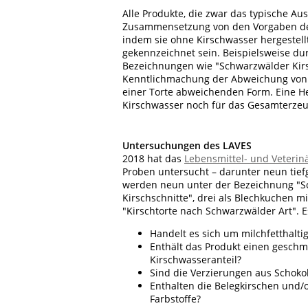
Alle Produkte, die zwar das typische Au
Zusammensetzung von den Vorgaben d
indem sie ohne Kirschwasser hergestel
gekennzeichnet sein. Beispielsweise d
Bezeichnungen wie "Schwarzwälder Kirsc
Kenntlichmachung der Abweichung von d
einer Torte abweichenden Form. Eine H
Kirschwasser noch für das Gesamterzeu
Untersuchungen des LAVES
2018 hat das
Lebensmittel- und Veteri
Proben untersucht – darunter neun tie
werden neun unter der Bezeichnung "Sc
Kirschschnitte", drei als Blechkuchen 
"Kirschtorte nach Schwarzwälder Art". 
Handelt es sich um milchfetthalt
Enthält das Produkt einen gesch
Kirschwasseranteil?
Sind die Verzierungen aus Schokol
Enthalten die Belegkirschen und/
Farbstoffe?