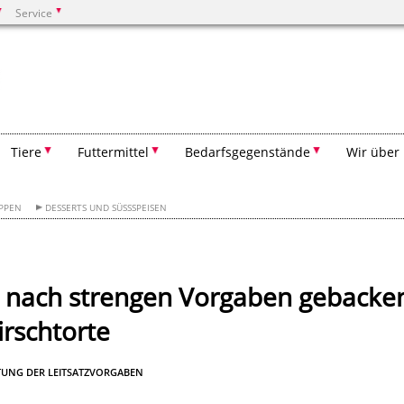
Service
Suchen
Tiere
Futtermittel
Bedarfsgegenstände
Wir über
PPEN
DESSERTS UND SÜSSSPEISEN
d nach strengen Vorgaben gebacke
irschtorte
TUNG DER LEITSATZVORGABEN