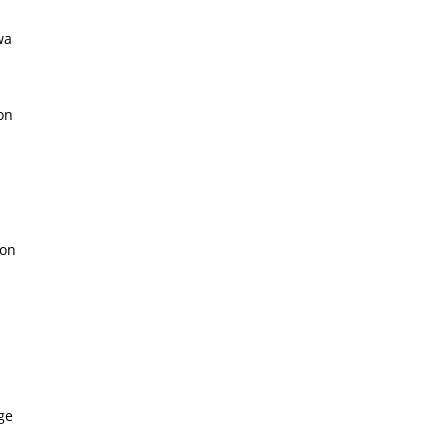
wa
on
von
ge