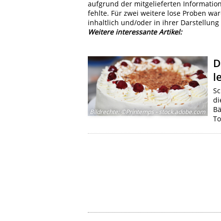
aufgrund der mitgelieferten Informati
fehlte. Für zwei weitere lose Proben wa
inhaltlich und/oder in ihrer Darstellun
Weitere interessante Artikel:
D
l
Sc
di
Bä
Bildrechte
:
©Printemps - stock.adobe.com
To