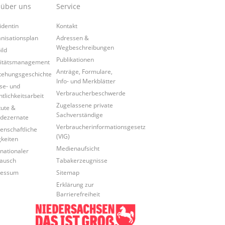
 über uns
Service
identin
Kontakt
nisationsplan
Adressen &
Wegbeschreibungen
ild
Publikationen
itätsmanagement
Anträge, Formulare,
tehungsgeschichte
Info- und Merkblätter
se- und
Verbraucherbeschwerde
ntlichkeitsarbeit
Zugelassene private
tute &
Sachverständige
dezernate
Verbraucherinformationsgesetz
enschaftliche
(VIG)
gkeiten
Medienaufsicht
rnationaler
ausch
Tabakerzeugnisse
ressum
Sitemap
Erklärung zur
Barrierefreiheit