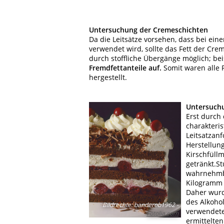
Untersuchung der Cremeschichten
Da die Leitsätze vorsehen, dass bei ei
verwendet wird, sollte das Fett der Cr
durch stoffliche Übergänge möglich; b
Fremdfettanteile auf.
Somit waren alle 
hergestellt.
Untersuchu
Erst durch
charakteris
Leitsatzan
Herstellun
Kirschfüll
getränkt.St
wahrnehmba
Kilogramm T
Daher wurd
des Alkoho
Bildrechte
:
banderob1962 -
verwendete
Fotolia.com
ermittelte