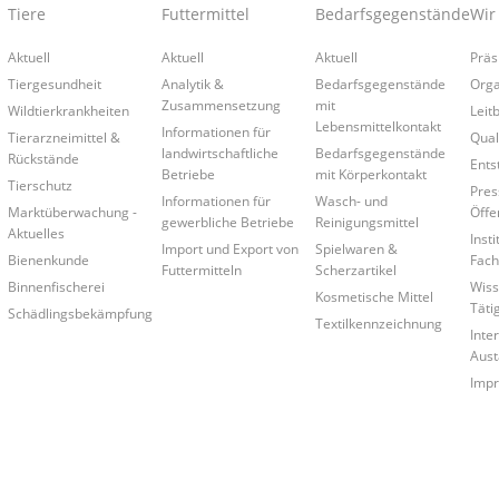
Tiere
Futtermittel
Bedarfsgegenstände
Wir
Aktuell
Aktuell
Aktuell
Präs
Tiergesundheit
Analytik &
Bedarfsgegenstände
Orga
Zusammensetzung
mit
Wildtierkrankheiten
Leitb
Lebensmittelkontakt
Informationen für
Tierarzneimittel &
Qual
landwirtschaftliche
Bedarfsgegenstände
Rückstände
Ents
Betriebe
mit Körperkontakt
Tierschutz
Pres
Informationen für
Wasch- und
Marktüberwachung -
Öffe
gewerbliche Betriebe
Reinigungsmittel
Aktuelles
Insti
Import und Export von
Spielwaren &
Bienenkunde
Fach
Futtermitteln
Scherzartikel
Binnenfischerei
Wiss
Kosmetische Mittel
Täti
Schädlingsbekämpfung
Textilkennzeichnung
Inte
Aust
Imp