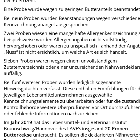
bei 50 Prozent.
Eine Probe wurde wegen zu geringen Butteranteils beanstandet
Bei neun Proben wurden Beanstandungen wegen verschiedene
Kennzeichnungsmängel ausgesprochen.
Zwei Proben wiesen eine mangelhafte Allergenkennzeichnung a
beispielsweise wurden Allergenangaben nicht vollständig
hervorgehoben oder waren zu unspezifisch - anhand der Anga
„Nuss“ ist nicht ersichtlich, um welche Art es sich handelt.
Sieben Proben waren wegen einem unvollständigem
Zutatenverzeichnis oder einer unzureichenden Nährwertdeklar
auffällig.
Bei fünf weiteren Proben wurden lediglich sogenannte
Hinweisgutachten verfasst. Diese enthalten Empfehlungen für d
jeweiligen Lebensmittelunternehmen ausgewählte
Kennzeichnungselemente zu überarbeiten oder für die zuständ
Kontrollbehörde weitere Überprüfungen vor Ort durchzuführe
oder fehlende Informationen nachzureichen.
Im
Jahr 2019
hat das Lebensmittel- und Veterinärinstutut
Braunschweig/Hannover des LAVES insgesamt
20 Proben
Butterkekse
untersucht. Es sollten die deklarierten Nährwerte