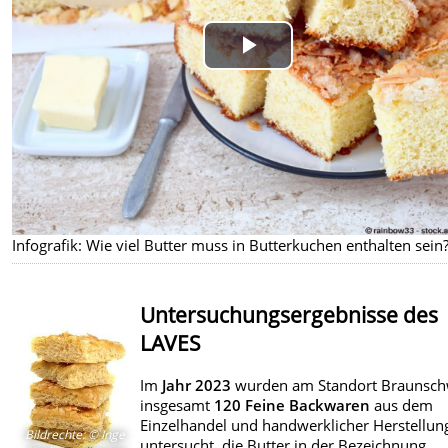
Play
Video
Infografik: Wie viel Butter muss in Butterkuchen enthalten sein
Untersuchungsergebnisse des
LAVES
Im
Jahr 2023
wurden am Standort Braunsch
insgesamt
120 Feine Backwaren
aus dem
Einzelhandel und handwerklicher Herstellu
Bildrechte
:
© Inge
untersucht
, die Butter in der Bezeichnung