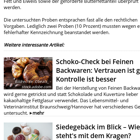
Fett und Eiweiß sowie der geforderte Butterfettanteil überprüft
werden.
Die untersuchten Proben entsprachen fast alle den rechtlichen
Vorgaben. Lediglich zwei Proben (10 Prozent) mussten wegen e
fehlerhafter Kennzeichnung beanstandet werden.
Weitere interessante Artikel:
Schoko-Check bei Feinen
Backwaren: Vertrauen ist g
Kontrolle ist besser
Bildrechte
:
©beats_ -
stock.adobe.com
Bei der Herstellung von Feinen Backw
wird gerne getrickst und statt Schokolade und Kuvertüre lieber
kakaohaltige Fettglasur verwendet. Das Lebensmittel- und
Veterinärinstitut Braunschweig/Hannover hat verschiedenes G
untersucht.
mehr
Siedegebäck im Blick – Wi
steht's mit dem Kragen?