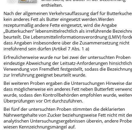
Knol -
Fotolia.com
enthielten.
Nach der allgemeinen Verkehrsauffassung darf für Butterkuch
kein anderes Fett als Butter eingesetzt werden.Werden
rezepturmäßig andere Fette eingesetzt, wird die Angabe
„Butterkuchen“ lebensmittelrechtlich als irreführende Bezeich
beurteilt. Die Lebensmittelinformationsverordnung (LMIV) forde
dass Angaben insbesondere über die Zusammensetzung nicht
irreführend sein dürfen (Artikel 7 Abs. 1 a)
Erfreulicherweise wurde nur bei zwei der untersuchten Proben 
eindeutige Abweichung der Leitsatz-Anforderungen hinsichtlich
Verwendung von Fremdfett festgestellt, sodass die Bezeichnung
zur Irreführung geeignet beurteilt wurde.
Bei weiteren Proben ergaben die Untersuchungen Hinweise dar
dass möglicherweise ein anderes Fett neben Butterfett verwen
wurde, sodass den Kontrollbehörden empfohlen wurde, weiter
Überprüfungen vor Ort durchzuführen.
Bei fünf der untersuchten Proben stimmten die deklarierten
Nährwertgehalte von Zucker beziehungsweise Fett nicht mit de
analytischen Untersuchungsergebnissen überein, andere Prob
wiesen Kennzeichnungsmängel auf.