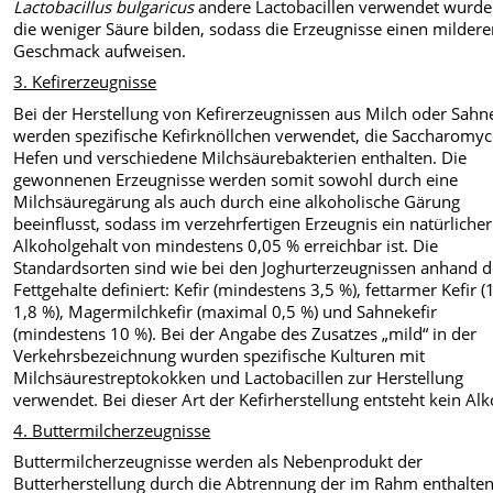
Lactobacillus bulgaricus
andere Lactobacillen verwendet wurde
die weniger Säure bilden, sodass die Erzeugnisse einen milder
Geschmack aufweisen.
3. Kefirerzeugnisse
Bei der Herstellung von Kefirerzeugnissen aus Milch oder Sahn
werden spezifische Kefirknöllchen verwendet, die Saccharomyc
Hefen und verschiedene Milchsäurebakterien enthalten. Die
gewonnenen Erzeugnisse werden somit sowohl durch eine
Milchsäuregärung als auch durch eine alkoholische Gärung
beeinflusst, sodass im verzehrfertigen Erzeugnis ein natürlicher
Alkoholgehalt von mindestens 0,05 % erreichbar ist. Die
Standardsorten sind wie bei den Joghurterzeugnissen anhand d
Fettgehalte definiert: Kefir (mindestens 3,5 %), fettarmer Kefir (
1,8 %), Magermilchkefir (maximal 0,5 %) und Sahnekefir
(mindestens 10 %). Bei der Angabe des Zusatzes „mild“ in der
Verkehrsbezeichnung wurden spezifische Kulturen mit
Milchsäurestreptokokken und Lactobacillen zur Herstellung
verwendet. Bei dieser Art der Kefirherstellung entsteht kein Alk
4. Buttermilcherzeugnisse
Buttermilcherzeugnisse werden als Nebenprodukt der
Butterherstellung durch die Abtrennung der im Rahm enthalte