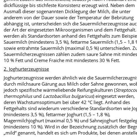
dickflüssige bis stichfeste Konsistenz erzeugt wird. Neben dem
Ausmaß dieser sogenannten Dicklegung der Milch, die unter
anderem von der Dauer sowie der Temperatur der Bebrütung
abhängig ist, unterscheiden sich die Sauermilcherzeugnisse auc
der Art der eingesetzten Mikroorganismen und dem Fettgehalt.
werden als Standardsorten anhand des Fettgehalts zum Beispie
Sauermilch (mindestens 3,5 %), fettarme Sauermilch (1,5 – 1,8 
sowie entrahmte Sauermilch (maximal 0,5 %) unterschieden. Z
Sauermilcherzeugnissen zählen zudem saure Sahne mit minde
10 % Fett und Creme Fraiche mit mindestens 30 % Fett.
2. Joghurterzeugnisse
Joghurterzeugnisse werden ähnlich wie die Sauermilcherzeugni
durch milchsaure Gärung aus Milch oder Sahne gewonnen, wo
jedoch spezifische wärmeliebende Reifungskulturen (
Streptoco
thermophilus
und
Lactobacillus bulgaricus
) eingesetzt werden,
deren Wachstumsoptimum bei über 42 °C liegt. Anhand des
Fettgehalts sind wiederum verschiedene Standardsorten wie Jo
(mindestens 3,5 %), fettarmer Joghurt (1,5 – 1,8 %),
Magermilchjoghurt (maximal 0,5 %) und Sahnejoghurt festgele
(mindestens 10 %). Wird in der Bezeichnung zusätzlich der Begr
„mild“ genannt, handelt es sich um Produkte, bei denen anstell