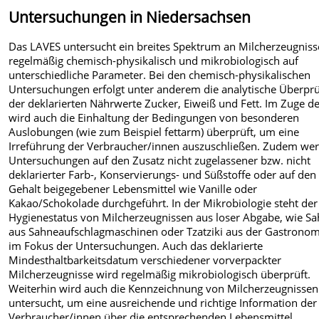
Untersuchungen in Niedersachsen
Das LAVES untersucht ein breites Spektrum an Milcherzeugnis
regelmäßig chemisch-physikalisch und mikrobiologisch auf
unterschiedliche Parameter.
Bei den chemisch-physikalischen
Untersuchungen erfolgt unter anderem die analytische Überpr
der deklarierten Nährwerte Zucker, Eiweiß und Fett. Im Zuge d
wird auch die Einhaltung der Bedingungen von besonderen
Auslobungen (wie zum Beispiel fettarm) überprüft, um eine
Irreführung der Verbraucher/innen auszuschließen. Zudem we
Untersuchungen auf den Zusatz nicht zugelassener bzw. nicht
deklarierter Farb-, Konservierungs- und Süßstoffe oder auf den
Gehalt beigegebener Lebensmittel wie Vanille oder
Kakao/Schokolade durchgeführt. In der Mikrobiologie steht der
Hygienestatus von Milcherzeugnissen aus loser Abgabe, wie S
aus Sahneaufschlagmaschinen oder Tzatziki aus der Gastronom
im Fokus der Untersuchungen. Auch das deklarierte
Mindesthaltbarkeitsdatum verschiedener vorverpackter
Milcherzeugnisse wird regelmäßig mikrobiologisch überprüft.
Weiterhin wird auch die Kennzeichnung von Milcherzeugnissen
untersucht, um eine ausreichende und richtige Information der
Verbraucher/innen über die entsprechenden Lebensmittel