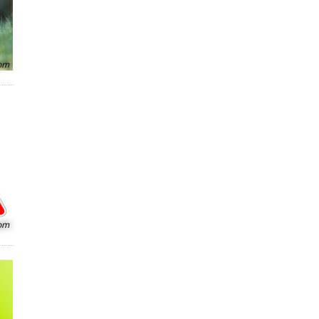
com
com