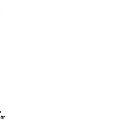
en
hr