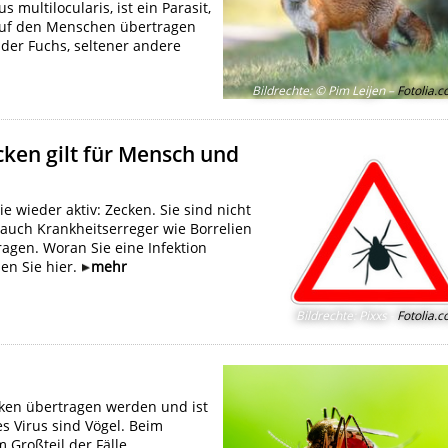
multilocularis, ist ein Parasit,
auf den Menschen übertragen
 der Fuchs, seltener andere
Bildrechte
:
© Pim Leijen –
Fotolia.
cken gilt für Mensch und
e wieder aktiv: Zecken. Sie sind nicht
 auch Krankheitserreger wie Borrelien
agen. Woran Sie eine Infektion
en Sie hier.
mehr
Bildrechte
:
Pixxs -
Fotolia.
ken übertragen werden und ist
es Virus sind Vögel. Beim
 Großteil der Fälle