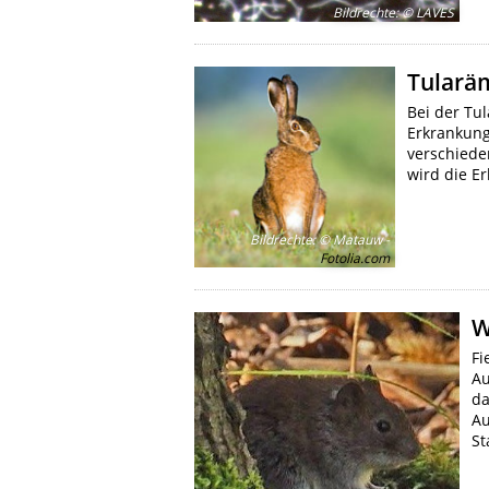
Bildrechte
:
© LAVES
Tularä
Bei der Tu
Erkrankung.
verschiede
wird die E
Bildrechte
:
© Matauw -
Fotolia.com
W
Fi
Au
da
Au
St