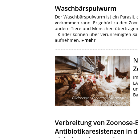
Waschbärspulwurm
Der Waschbärspulwurm ist ein Parasit,
vorkommen kann. Er gehört zu den Zoo
andere Tiere und Menschen übertragen 
- Kinder können über verunreinigten S
aufnehmen.
mehr
N
Z
Im
LA
un
Ba
Bildrechte
:
© contrastwerkstatt –
stock.adobe.com
Verbreitung von Zoonose-
Antibiotikaresistenzen in 