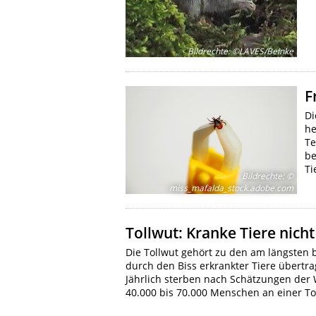
Bildrechte
:
©LAVES/Beinke
F
Di
he
Te
be
Ti
Bildrechte
:
©
miss_mafalda_stock.adobe.com
Tollwut: Kranke Tiere nicht
Die Tollwut gehört zu den am längsten 
durch den Biss erkrankter Tiere übertra
Jährlich sterben nach Schätzungen der 
40.000 bis 70.000 Menschen an einer To