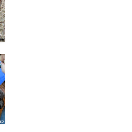
 -
com
ES