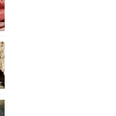
i -
com
e -
com