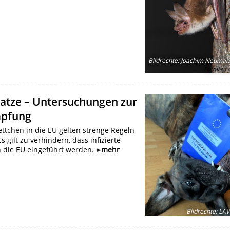
Bildrechte
:
Joachim Neumann
Fotolia.
atze – Untersuchungen zur
mpfung
ettchen in die EU gelten strenge Regeln
gilt zu verhindern, dass infizierte
in die EU eingeführt werden.
mehr
Bildrechte
:
LAV