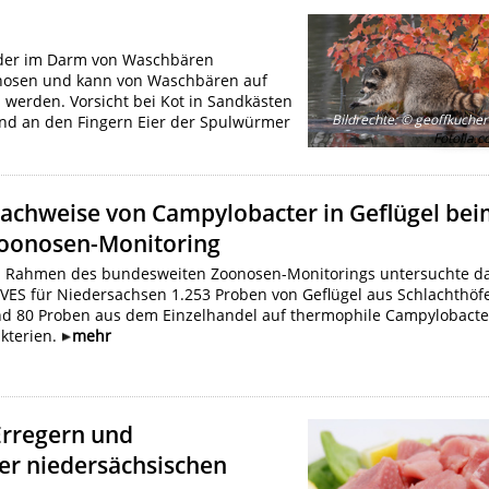
 der im Darm von Waschbären
nosen und kann von Waschbären auf
werden. Vorsicht bei Kot in Sandkästen
Bildrechte
:
© geoffkucher
and an den Fingern Eier der Spulwürmer
Fotolia.
achweise von Campylobacter in Geflügel be
oonosen-Monitoring
 Rahmen des bundesweiten Zoonosen-Monitorings untersuchte d
VES für Niedersachsen 1.253 Proben von Geflügel aus Schlachthöf
d 80 Proben aus dem Einzelhandel auf thermophile Campylobacte
kterien.
mehr
Erregern und
der niedersächsischen