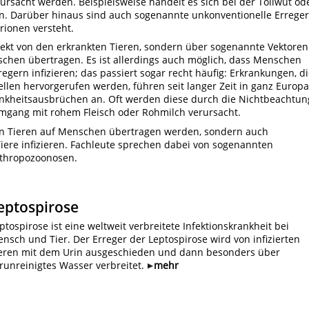
rursacht werden. Beispielsweise handelt es sich bei der Tollwut od
n. Darüber hinaus sind auch sogenannte unkonventionelle Erreger
rionen versteht.
rekt von den erkrankten Tieren, sondern über sogenannte Vektoren
chen übertragen. Es ist allerdings auch möglich, dass Menschen
egern infizieren; das passiert sogar recht häufig: Erkrankungen, d
llen hervorgerufen werden, führen seit langer Zeit in ganz Europa
ankheitsausbrüchen an. Oft werden diese durch die Nichtbeachtun
gang mit rohem Fleisch oder Rohmilch verursacht.
on Tieren auf Menschen übertragen werden, sondern auch
ere infizieren. Fachleute sprechen dabei von sogenannten
thropozoonosen.
eptospirose
ptospirose ist eine weltweit verbreitete Infektionskrankheit bei
nsch und Tier. Der Erreger der Leptospirose wird von infizierten
eren mit dem Urin ausgeschieden und dann besonders über
runreinigtes Wasser verbreitet.
mehr