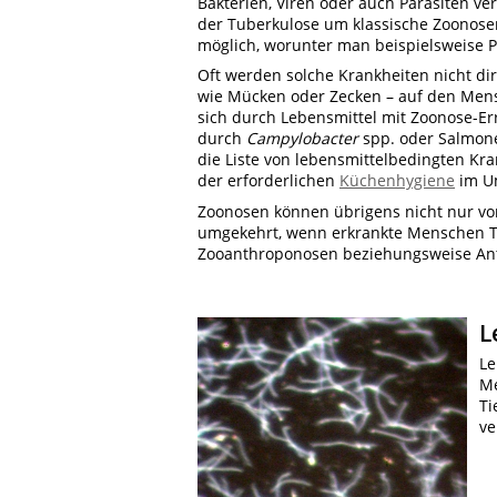
Bakterien, Viren oder auch Parasiten ve
der Tuberkulose um klassische Zoonose
möglich, worunter man beispielsweise P
Oft werden solche Krankheiten nicht di
wie Mücken oder Zecken – auf den Mens
sich durch Lebensmittel mit Zoonose-Err
durch
Campylobacter
spp. oder Salmone
die Liste von lebensmittelbedingten Kr
der erforderlichen
Küchenhygiene
im Um
Zoonosen können übrigens nicht nur v
umgekehrt, wenn erkrankte Menschen Ti
Zooanthroponosen beziehungsweise An
L
Le
Me
Ti
ve