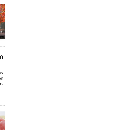
a -
com
im
as
en
r-