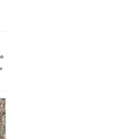
ab
ie