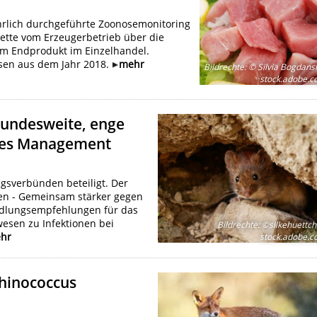
hrlich durchgeführte Zoonosemonitoring
kette vom Erzeugerbetrieb über die
um Endprodukt im Einzelhandel.
sen aus dem Jahr 2018.
mehr
Bildrechte
:
© Silvia Bogdansk
stock.adobe.
bundesweite, enge
ives Management
gsverbünden beteiligt. Der
aden - Gemeinsam stärker gegen
ndlungsempfehlungen für das
wesen zu Infektionen bei
Bildrechte
:
©silkehuettch
hr
stock.adobe.
hinococcus