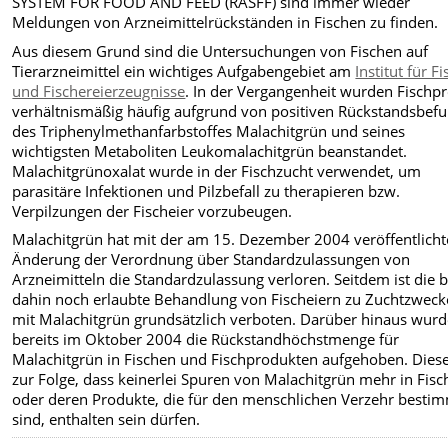
SYSTEM FOR FOOD AND FEED (RASFF) sind immer wieder
Meldungen von Arzneimittelrückständen in Fischen zu finden.
Aus diesem Grund sind die Untersuchungen von Fischen auf
Tierarzneimittel ein wichtiges Aufgabengebiet am
Institut für F
und Fischereierzeugnisse
. In der Vergangenheit wurden Fischp
verhältnismäßig häufig aufgrund von positiven Rückstandsbef
des Triphenylmethanfarbstoffes Malachitgrün und seines
wichtigsten Metaboliten Leukomalachitgrün beanstandet.
Malachitgrünoxalat wurde in der Fischzucht verwendet, um
parasitäre Infektionen und Pilzbefall zu therapieren bzw.
Verpilzungen der Fischeier vorzubeugen.
Malachitgrün hat mit der am 15. Dezember 2004 veröffentlich
Änderung der Verordnung über Standardzulassungen von
Arzneimitteln die Standardzulassung verloren. Seitdem ist die b
dahin noch erlaubte Behandlung von Fischeiern zu Zuchtzwec
mit Malachitgrün grundsätzlich verboten. Darüber hinaus wur
bereits im Oktober 2004 die Rückstandhöchstmenge für
Malachitgrün in Fischen und Fischprodukten aufgehoben. Diese
zur Folge, dass keinerlei Spuren von Malachitgrün mehr in Fis
oder deren Produkte, die für den menschlichen Verzehr besti
sind, enthalten sein dürfen.