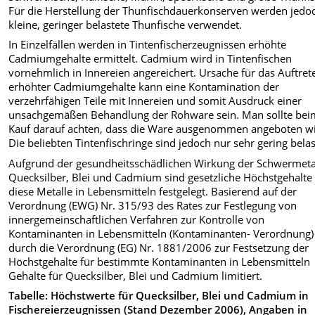
Für die Herstellung der Thunfischdauerkonserven werden jedo
kleine, geringer belastete Thunfische verwendet.
In Einzelfällen werden in Tintenfischerzeugnissen erhöhte
Cadmiumgehalte ermittelt. Cadmium wird in Tintenfischen
vornehmlich in Innereien angereichert. Ursache für das Auftret
erhöhter Cadmiumgehalte kann eine Kontamination der
verzehrfähigen Teile mit Innereien und somit Ausdruck einer
unsachgemäßen Behandlung der Rohware sein. Man sollte bei
Kauf darauf achten, dass die Ware ausgenommen angeboten wi
Die beliebten Tintenfischringe sind jedoch nur sehr gering belas
Aufgrund der gesundheitsschädlichen Wirkung der Schwermeta
Quecksilber, Blei und Cadmium sind gesetzliche Höchstgehalte 
diese Metalle in Lebensmitteln festgelegt. Basierend auf der
Verordnung (EWG) Nr. 315/93 des Rates zur Festlegung von
innergemeinschaftlichen Verfahren zur Kontrolle von
Kontaminanten in Lebensmitteln (Kontaminanten- Verordnung)
durch die Verordnung (EG) Nr. 1881/2006 zur Festsetzung der
Höchstgehalte für bestimmte Kontaminanten in Lebensmitteln
Gehalte für Quecksilber, Blei und Cadmium limitiert.
Tabelle: Höchstwerte für Quecksilber, Blei und Cadmium in
Fischereierzeugnissen (Stand Dezember 2006), Angaben in