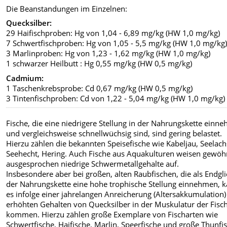
Die Beanstandungen im Einzelnen:
Quecksilber:
29 Haifischproben: Hg von 1,04 - 6,89 mg/kg (HW 1,0 mg/kg)
7 Schwertfischproben: Hg von 1,05 - 5,5 mg/kg (HW 1,0 mg/kg
3 Marlinproben: Hg von 1,23 - 1,62 mg/kg (HW 1,0 mg/kg)
1 schwarzer Heilbutt : Hg 0,55 mg/kg (HW 0,5 mg/kg)
Cadmium:
1 Taschenkrebsprobe: Cd 0,67 mg/kg (HW 0,5 mg/kg)
3 Tintenfischproben: Cd von 1,22 - 5,04 mg/kg (HW 1,0 mg/kg)
Fische, die eine niedrigere Stellung in der Nahrungskette einn
und vergleichsweise schnellwüchsig sind, sind gering belastet.
Hierzu zählen die bekannten Speisefische wie Kabeljau, Seelach
Seehecht, Hering. Auch Fische aus Aquakulturen weisen gewöh
ausgesprochen niedrige Schwermetallgehalte auf.
Insbesondere aber bei großen, alten Raubfischen, die als Endgl
der Nahrungskette eine hohe trophische Stellung einnehmen, 
es infolge einer jahrelangen Anreicherung (Altersakkumulation)
erhöhten Gehalten von Quecksilber in der Muskulatur der Fisc
kommen. Hierzu zählen große Exemplare von Fischarten wie
Schwertfische, Haifische, Marlin, Speerfische und große Thunfi