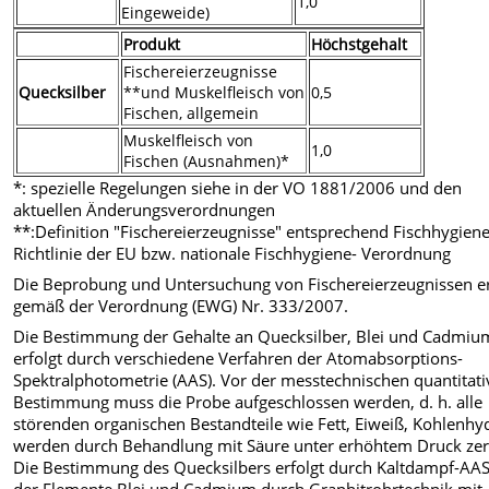
1,0
Eingeweide)
Produkt
Höchstgehalt
Fischereierzeugnisse
Quecksilber
**und Muskelfleisch von
0,5
Fischen, allgemein
Muskelfleisch von
1,0
Fischen (Ausnahmen)*
*: spezielle Regelungen siehe in der VO 1881/2006 und den
aktuellen Änderungsverordnungen
**:Definition "Fischereierzeugnisse" entsprechend Fischhygiene
Richtlinie der EU bzw. nationale Fischhygiene- Verordnung
Die Beprobung und Untersuchung von Fischereierzeugnissen er
gemäß der Verordnung (EWG) Nr. 333/2007.
Die Bestimmung der Gehalte an Quecksilber, Blei und Cadmiu
erfolgt durch verschiedene Verfahren der Atomabsorptions-
Spektralphotometrie (AAS). Vor der messtechnischen quantitat
Bestimmung muss die Probe aufgeschlossen werden, d. h. alle
störenden organischen Bestandteile wie Fett, Eiweiß, Kohlenhy
werden durch Behandlung mit Säure unter erhöhtem Druck zers
Die Bestimmung des Quecksilbers erfolgt durch Kaltdampf-AAS