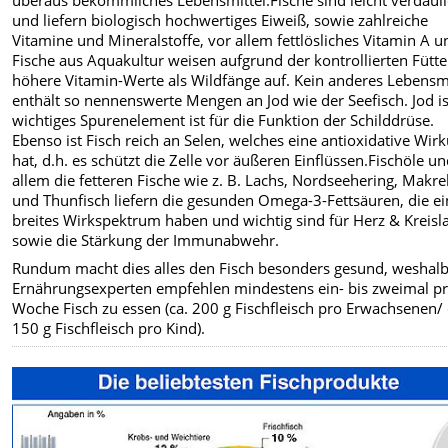
und liefern biologisch hochwertiges Eiweiß, sowie zahlreiche
Vitamine und Mineralstoffe, vor allem fettlösliches Vitamin A u
Fische aus Aquakultur weisen aufgrund der kontrollierten Fütt
höhere Vitamin-Werte als Wildfänge auf. Kein anderes Lebensmi
enthält so nennenswerte Mengen an Jod wie der Seefisch. Jod is
wichtiges Spurenelement ist für die Funktion der Schilddrüse.
Ebenso ist Fisch reich an Selen, welches eine antioxidative Wir
hat, d.h. es schützt die Zelle vor äußeren Einflüssen.Fischöle u
allem die fetteren Fische wie z. B. Lachs, Nordseehering, Makre
und Thunfisch liefern die gesunden Omega-3-Fettsäuren, die ei
breites Wirkspektrum haben und wichtig sind für Herz & Kreisl
sowie die Stärkung der Immunabwehr.
Rundum macht dies alles den Fisch besonders gesund, weshal
Ernährungsexperten empfehlen mindestens ein- bis zweimal p
Woche Fisch zu essen (ca. 200 g Fischfleisch pro Erwachsenen/ 
150 g Fischfleisch pro Kind).