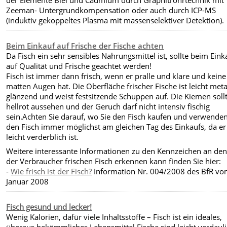
der Elemente Blei und Cadmium durch Graphitrohrtechnik mit
Zeeman- Untergrundkompensation oder auch durch ICP-MS
(induktiv gekoppeltes Plasma mit massenselektiver Detektion).
Beim Einkauf auf Frische der Fische achten
Da Fisch ein sehr sensibles Nahrungsmittel ist, sollte beim Eink
auf Qualität und Frische geachtet werden!
Fisch ist immer dann frisch, wenn er pralle und klare und keine
matten Augen hat. Die Oberfläche frischer Fische ist leicht meta
glänzend und weist festsitzende Schuppen auf. Die Kiemen soll
hellrot aussehen und der Geruch darf nicht intensiv fischig
sein.Achten Sie darauf, wo Sie den Fisch kaufen und verwenden
den Fisch immer möglichst am gleichen Tag des Einkaufs, da er
leicht verderblich ist.
Weitere interessante Informationen zu den Kennzeichen an de
der Verbraucher frischen Fisch erkennen kann finden Sie hier:
-
Wie frisch ist der Fisch?
Information Nr. 004/2008 des BfR vo
Januar 2008
Fisch gesund und lecker!
Wenig Kalorien, dafür viele Inhaltsstoffe – Fisch ist ein ideales,
überaus bekömmliches Lebensmittel.Fische sind leicht verdaul