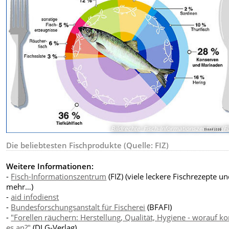
Bildrechte
:
Fisch-Informationszentrum (FIZ
Die beliebtesten Fischprodukte (Quelle: FIZ)
Weitere Informationen:
-
Fisch-Informationszentrum
(FIZ) (viele leckere Fischrezepte u
mehr…)
-
aid infodienst
-
Bundesforschungsanstalt für Fischerei
(BFAFI)
-
"Forellen räuchern: Herstellung, Qualität, Hygiene - worauf 
es an?"
(DLG-Verlag)