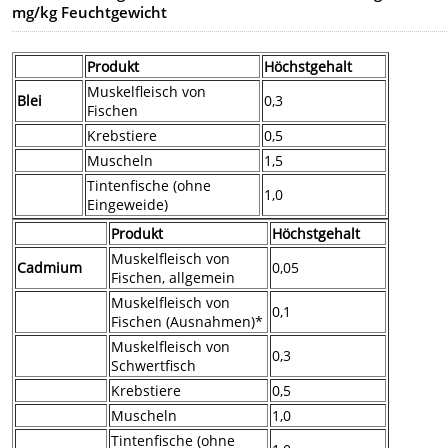
mg/kg Feuchtgewicht
Produkt
Höchstgehalt
Muskelfleisch von
Blei
0,3
Fischen
Krebstiere
0,5
Muscheln
1,5
Tintenfische (ohne
1,0
Eingeweide)
Produkt
Höchstgehalt
Muskelfleisch von
Cadmium
0,05
Fischen, allgemein
Muskelfleisch von
0,1
Fischen (Ausnahmen)*
Muskelfleisch von
0,3
Schwertfisch
Krebstiere
0,5
Muscheln
1,0
Tintenfische (ohne