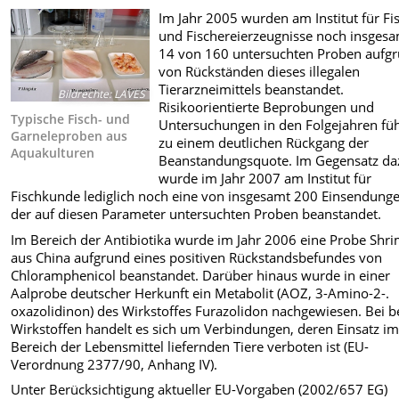
Im Jahr 2005 wurden am Institut für Fi
und Fischereierzeugnisse noch insges
14 von 160 untersuchten Proben aufg
von Rückständen dieses illegalen
Tierarzneimittels beanstandet.
Bildrechte
:
LAVES
Risikoorientierte Beprobungen und
Typische Fisch- und
Untersuchungen in den Folgejahren fü
Garneleproben aus
zu einem deutlichen Rückgang der
Aquakulturen
Beanstandungsquote. Im Gegensatz da
wurde im Jahr 2007 am Institut für
Fischkunde lediglich noch eine von insgesamt 200 Einsendung
der auf diesen Parameter untersuchten Proben beanstandet.
Im Bereich der Antibiotika wurde im Jahr 2006 eine Probe Shr
aus China aufgrund eines positiven Rückstandsbefundes von
Chloramphenicol beanstandet. Darüber hinaus wurde in einer
Aalprobe deutscher Herkunft ein Metabolit (AOZ, 3-Amino-2-.
oxazolidinon) des Wirkstoffes Furazolidon nachgewiesen. Bei b
Wirkstoffen handelt es sich um Verbindungen, deren Einsatz i
Bereich der Lebensmittel liefernden Tiere verboten ist (EU-
Verordnung 2377/90, Anhang IV).
Unter Berücksichtigung aktueller EU-Vorgaben (2002/657 EG)