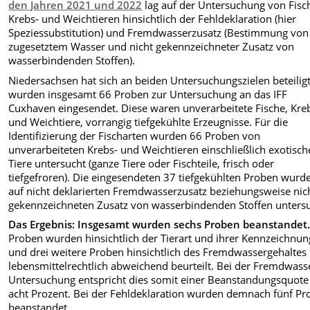
den Jahren 2021 und 2022
lag auf der Untersuchung von Fisc
Krebs- und Weichtieren hinsichtlich der Fehldeklaration (hier
Speziessubstitution) und Fremdwasserzusatz (Bestimmung von
zugesetztem Wasser und nicht gekennzeichneter Zusatz von
wasserbindenden Stoffen).
Niedersachsen hat sich an beiden Untersuchungszielen beteiligt
wurden insgesamt 66 Proben zur Untersuchung an das IFF
Cuxhaven eingesendet. Diese waren unverarbeitete Fische, Kre
und Weichtiere, vorrangig tiefgekühlte Erzeugnisse. Für die
Identifizierung der Fischarten wurden 66 Proben von
unverarbeiteten Krebs- und Weichtieren einschließlich exotisch
Tiere untersucht (ganze Tiere oder Fischteile, frisch oder
tiefgefroren). Die eingesendeten 37 tiefgekühlten Proben wurd
auf nicht deklarierten Fremdwasserzusatz beziehungsweise nic
gekennzeichneten Zusatz von wasserbindenden Stoffen untersu
Das Ergebnis: Insgesamt wurden sechs Proben beanstandet
Proben wurden hinsichtlich der Tierart und ihrer Kennzeichnun
und drei weitere Proben hinsichtlich des Fremdwassergehaltes
lebensmittelrechtlich abweichend beurteilt. Bei der Fremdwass
Untersuchung entspricht dies somit einer Beanstandungsquote
acht Prozent. Bei der Fehldeklaration wurden demnach fünf Pr
beanstandet.