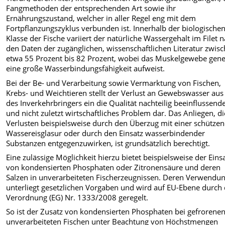
Fangmethoden der entsprechenden Art sowie ihr
Ernährungszustand, welcher in aller Regel eng mit dem
Fortpflanzungszyklus verbunden ist. Innerhalb der biologische
Klasse der Fische variiert der natürliche Wassergehalt im Filet 
den Daten der zugänglichen, wissenschaftlichen Literatur zwis
etwa 55 Prozent bis 82 Prozent, wobei das Muskelgewebe gene
eine große Wasserbindungsfähigkeit aufweist.
Bei der Be- und Verarbeitung sowie Vermarktung von Fischen,
Krebs- und Weichtieren stellt der Verlust an Gewebswasser aus 
des Inverkehrbringers ein die Qualität nachteilig beeinflussend
und nicht zuletzt wirtschaftliches Problem dar. Das Anliegen, d
Verlusten beispielsweise durch den Überzug mit einer schütze
Wassereisglasur oder durch den Einsatz wasserbindender
Substanzen entgegenzuwirken, ist grundsätzlich berechtigt.
Eine zulässige Möglichkeit hierzu bietet beispielsweise der Eins
von kondensierten Phosphaten oder Zitronensäure und deren
Salzen in unverarbeiteten Fischerzeugnissen. Deren Verwendu
unterliegt gesetzlichen Vorgaben und wird auf EU-Ebene durch 
Verordnung (EG) Nr. 1333/2008 geregelt.
So ist der Zusatz von kondensierten Phosphaten bei gefrorenen
unverarbeiteten Fischen unter Beachtung von Höchstmengen