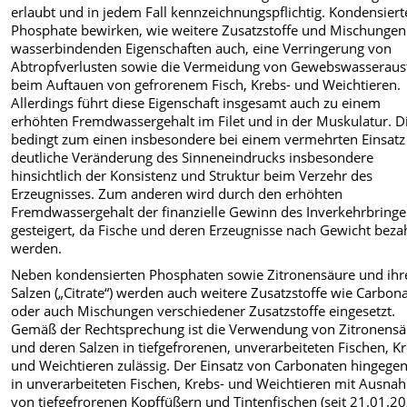
erlaubt und in jedem Fall kennzeichnungspflichtig. Kondensiert
Phosphate bewirken, wie weitere Zusatzstoffe und Mischungen
wasserbindenden Eigenschaften auch, eine Verringerung von
Abtropfverlusten sowie die Vermeidung von Gewebswasseraust
beim Auftauen von gefrorenem Fisch, Krebs- und Weichtieren.
Allerdings führt diese Eigenschaft insgesamt auch zu einem
erhöhten Fremdwassergehalt im Filet und in der Muskulatur. D
bedingt zum einen insbesondere bei einem vermehrten Einsatz
deutliche Veränderung des Sinneneindrucks insbesondere
hinsichtlich der Konsistenz und Struktur beim Verzehr des
Erzeugnisses. Zum anderen wird durch den erhöhten
Fremdwassergehalt der finanzielle Gewinn des Inverkehrbringe
gesteigert, da Fische und deren Erzeugnisse nach Gewicht beza
werden.
Neben kondensierten Phosphaten sowie Zitronensäure und ihr
Salzen („Citrate“) werden auch weitere Zusatzstoffe wie Carbon
oder auch Mischungen verschiedener Zusatzstoffe eingesetzt.
Gemäß der Rechtsprechung ist die Verwendung von Zitronensä
und deren Salzen in tiefgefrorenen, unverarbeiteten Fischen, K
und Weichtieren zulässig. Der Einsatz von Carbonaten hingegen
in unverarbeiteten Fischen, Krebs- und Weichtieren mit Ausna
von tiefgefrorenen Kopffüßern und Tintenfischen (seit 21.01.2