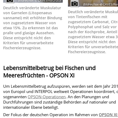
Bildrechte
:
© LAVES/Neuhaus
Bildrechte
:
© LAVES/Ne
Deutlich veränderte Muskulatur
Deutlich veränderte Musku
von Garnelen (Litopenaeus
von Tintenfischen mit
vannamei) mit erhöhter Bindung
zugesetztem Carbonat, Citr
von zugesetztem Wasser von
Polyphosphat und Salz vor
etwa 15%. Zu erkennen ist das
nach der Kochprobe, Anteil
pralle und glasige Aussehen.
zugesetztem Wasser etwa 
Diese entspricht nicht den
Diese entspricht nicht den
Kriterien für unverarbeitete
Kriterien für unverarbeitet
Fischereierzeugnisse.
Fischereierzeugnisse.
Lebensmittelbetrug bei Fischen und
Meeresfrüchten - OPSON XI
Um Lebensmittelbetrug aufzuspüren, werden seit dem Jahr 20
von Europol und INTERPOL weltweit Operationen koordiniert, 
sogenannten
OPSON-Operationen
. An den Planungen und
Durchführungen sind zuständige Behörden auf nationaler und
internationaler Ebene beteiligt.
Der Fokus der deutschen Operation im Rahmen von
OPSON XI