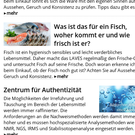
beim Einkauf lohnt es sich die Ware mit den eigenen Sinnen au
Aussehen, Geruch und Konsistenz zu prüfen. Tipps dazu gibt es 
mehr
Was ist das für ein Fisch,
woher kommt er und wie
Bildrechte
:
© Alexander
frisch ist er?
Raths - stock.adobe. com
Fisch ist ein hygienisch sensibles und leicht verderbliches
Lebensmittel. Daher macht das LAVES regelmäßig den Frische-
und untersucht Fisch auf seine Frische. Doch woran erkenne ic
beim Einkauf, ob der Fisch noch gut ist? Achten Sie auf Aussehe
Geruch und Konsistenz.
mehr
Zentrum für Authentizität
Die Möglichkeiten der Irreführung und
Täuschung im Bereich der Lebensmittel
Bildrechte
:
Anus
stock.ado
werden immer raffinierter. Die
Anforderungen an die Nachweismethoden werden damit imme
höher und es müssen hochspezialisierte Analysemethoden wie
NMR, NGS, IRMS und Stabilisotopenanalyse eingesetzt werden.
mehr