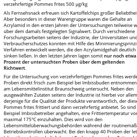
verzehrfertige Pommes frites 500 µg/kg
Als Fernsehsnack erfreuen sich Kartoffelchips großer Beliebthei
Aber besonders in dieser Warengruppe waren die Gehalte an
Acrylamid in den ersten Jahren der Untersuchungen teilweise w
über dem damals festgelegten Signalwert. Durch verschiedene
Forschungsarbeiten seitens der Industrie, der Universitäten un
Verbraucherschutzes konnten mit Hilfe des Minimierungsprinz
Verfahren entwickelt werden, die den Acrylamidgehalt deutlich
sinken ließen. In den letzten Jahren lagen somit
nur noch etwa 
Prozent der untersuchten Proben über dem geltenden
Richtwert
.
Für die Untersuchung von verzehrfertigen Pommes frites werd
Proben direkt frisch zum Beispiel bei Imbissbuden entnomme
am Lebensmittelinstitut Braunschweig untersucht. Neben den
ausgewählten Zutaten seitens der Industrie ist hierbei vor alle
derjenige für die Qualität der Produkte verantwortlich, der dies
Pommes frites frittiert und dann verzehrfertig anbietet. So sin
Beispiel Imbissbetreiber angehalten, eine Frittiertemperatur vo
maximal 175°C einzuhalten. Dies wird von den
Lebensmittelüberwachungsbehörden während der routinemäß
Betriebskontrollen überwacht. Bei den knapp 40 Proben der le