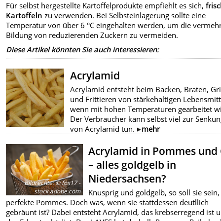
Für selbst hergestellte Kartoffelprodukte empfiehlt es sich,
fris
Kartoffeln
zu verwenden. Bei Selbsteinlagerung sollte eine
Temperatur von über 6 °C eingehalten werden, um die vermeh
Bildung von reduzierenden Zuckern zu vermeiden.
Diese Artikel könnten Sie auch interessieren:
Acrylamid
Acrylamid entsteht beim Backen, Braten, Gri
und Frittieren von stärkehaltigen Lebensmitt
wenn mit hohen Temperaturen gearbeitet wi
Der Verbraucher kann selbst viel zur Senkun
von Acrylamid tun.
mehr
Acrylamid in Pommes und 
– alles goldgelb in
Niedersachsen?
Bildrechte
:
© fox17 -
stock.adobe.com
Knusprig und goldgelb, so soll sie sein,
perfekte Pommes. Doch was, wenn sie stattdessen deutllich
gebräunt ist? Dabei entsteht Acrylamid, das krebserregend ist 