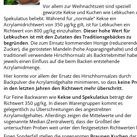
Fotolia.com
Vor allem zur Weihnachtszeit sind speziell
gewürzte Kekse und Kuchen wie Lebkuchen
Spekulatius beliebt. Während für „normale" Kekse ein
Acrylamidrichtwert von 350 µg/kg gilt, ist für Lebkuchen ein
Richtwert von 800 µg/kg einzuhalten.
Dieser hohe Wert für
Lebkuchen ist mit den Zutaten des Traditionsgebäckes zu
begründen
. Die zum Einsatz kommenden Honige (reduzierend
Zucker), die gerösteten Mandeln (hohe Asparagingehalte) und 
traditionell verwendete Hirschhornsalz als Backtriebmittel hab
jeweils einen Einfluss auf die beim Backen entstehende
Acrylamidmenge.
Hier konnte vor allem der Ersatz des Hirschhornsalzes durch
Backpulver die Acrylamidgehalte minimieren, so dass
keine P
in den letzten Jahren den Richtwert mehr überschritt
.
Für Feine Backwaren wie
Kekse und Spekulatius
beträgt der
Richtwert 350 µg/kg. In diesen Warengruppen kommt es
gelegentlich zu Überschreitungen des angestrebten
Acrylamidgehaltes. Allerdings zeigen die Mittelwerte und der
sogenannte Median (Zentralwert), dass der Großteil der
untersuchten Proben weit unter den festgesetzten Richtwerten l
Einen Sonderfall stellen die sogenannten
Braunen Kuchen
dar