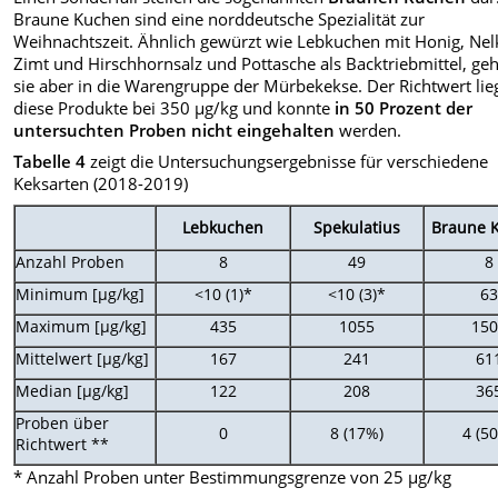
Braune Kuchen sind eine norddeutsche Spezialität zur
Weihnachtszeit. Ähnlich gewürzt wie Lebkuchen mit Honig, Nel
Zimt und Hirschhornsalz und Pottasche als Backtriebmittel, ge
sie aber in die Warengruppe der Mürbekekse. Der Richtwert lieg
diese Produkte bei 350 µg/kg und konnte
in 50 Prozent der
untersuchten Proben nicht eingehalten
werden.
Tabelle 4
zeigt die Untersuchungsergebnisse für verschiedene
Keksarten (2018-2019)
Lebkuchen
Spekulatius
Braune 
Anzahl Proben
8
49
8
Minimum [µg/kg]
<10 (1)*
<10 (3)*
6
Maximum [µg/kg]
435
1055
15
Mittelwert [µg/kg]
167
241
61
Median [µg/kg]
122
208
36
Proben über
0
8 (17%)
4 (5
Richtwert **
* Anzahl Proben unter Bestimmungsgrenze von 25 µg/kg