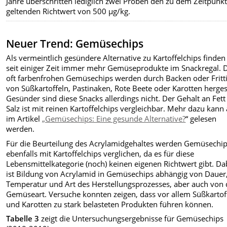
Jahre überschritten lediglich zwei Proben den zu dem Zeitpunk
geltenden Richtwert von 500 µg/kg.
Neuer Trend: Gemüsechips
Als vermeintlich gesündere Alternative zu Kartoffelchips finden
seit einiger Zeit immer mehr Gemüseprodukte im Snackregal. 
oft farbenfrohen Gemüsechips werden durch Backen oder Fritt
von Süßkartoffeln, Pastinaken, Rote Beete oder Karotten hergest
Gesünder sind diese Snacks allerdings nicht. Der Gehalt an Fet
Salz ist mit reinen Kartoffelchips vergleichbar. Mehr dazu kann
im Artikel
„Gemüsechips: Eine gesunde Alternative?
“ gelesen
werden.
Für die Beurteilung des Acrylamidgehaltes werden Gemüsechi
ebenfalls mit Kartoffelchips verglichen, da es für diese
Lebensmittelkategorie (noch) keinen eigenen Richtwert gibt. Da
ist Bildung von Acrylamid in Gemüsechips abhängig von Dauer
Temperatur und Art des Herstellungsprozesses, aber auch von 
Gemüseart. Versuche konnten zeigen, dass vor allem Süßkartof
und Karotten zu stark belasteten Produkten führen können.
Tabelle 3
zeigt die Untersuchungsergebnisse für Gemüsechips