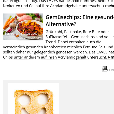
das Erbgut schädigt. Das LAVES hat deshalb Pommes, Reibekuc
Kroketten und Co. auf ihre Acrylamidgehalte untersucht.
meh
Gemüsechips: Eine gesund
Alternative?
Grünkohl, Pastinake, Rote Bete oder
Bildrechte
:
© vaaseenaa –
Süßkartoffel – Gemüsechips sind voll 
stock.adobe.com
Trend. Dabei enthalten auch die
vermeintlich gesunden Knabbereien reichlich Fett und Salz und
sollten daher nur gelegentlich genossen werden. Das LAVES hat
Chips unter anderem auf ihren Acrylamidgehalt untersucht.
m
Dr