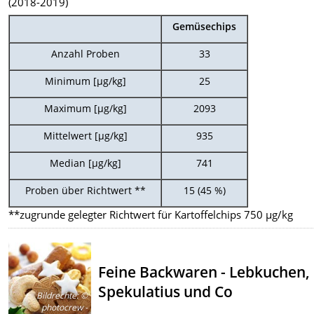
(2018-2019)
Gemüsechips
Anzahl Proben
33
Minimum [µg/kg]
25
Maximum [µg/kg]
2093
Mittelwert [µg/kg]
935
Median [µg/kg]
741
Proben über Richtwert **
15 (45 %)
**zugrunde gelegter Richtwert für Kartoffelchips 750 µg/kg
Feine Backwaren - Lebkuchen,
Spekulatius und Co
Bildrechte
:
©
photocrew -