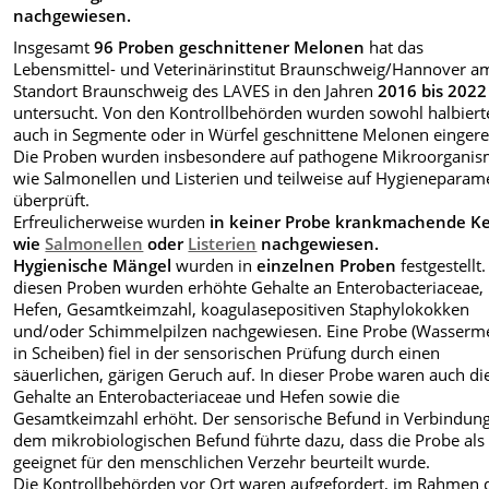
nachgewiesen.
Insgesamt
96 Proben geschnittener Melonen
hat das
Lebensmittel- und Veterinärinstitut Braunschweig/Hannover a
Standort Braunschweig des LAVES in den Jahren
2016 bis
2022
untersucht. Von den Kontrollbehörden wurden sowohl halbierte
auch in Segmente oder in Würfel geschnittene Melonen eingere
Die Proben wurden insbesondere auf pathogene Mikroorgani
wie Salmonellen und Listerien und teilweise auf Hygieneparam
überprüft.
Erfreulicherweise wurden
in keiner Probe krankmachende K
wie
Salmonellen
oder
Listerien
nachgewiesen.
Hygienische Mängel
wurden in
einzelnen Proben
festgestellt.
diesen Proben wurden erhöhte Gehalte an Enterobacteriaceae,
Hefen, Gesamtkeimzahl, koagulasepositiven Staphylokokken
und/oder Schimmelpilzen nachgewiesen. Eine Probe (Wasserm
in Scheiben) fiel in der sensorischen Prüfung durch einen
säuerlichen, gärigen Geruch auf. In dieser Probe waren auch di
Gehalte an Enterobacteriaceae und Hefen sowie die
Gesamtkeimzahl erhöht. Der sensorische Befund in Verbindung
dem mikrobiologischen Befund führte dazu, dass die Probe als 
geeignet für den menschlichen Verzehr beurteilt wurde.
Die Kontrollbehörden vor Ort waren aufgefordert, im Rahmen 