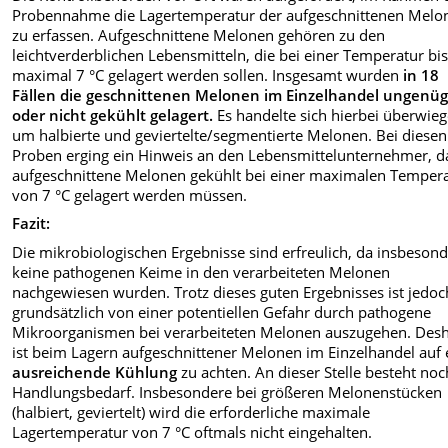
Probennahme die Lagertemperatur der aufgeschnittenen Melo
zu erfassen. Aufgeschnittene Melonen gehören zu den
leichtverderblichen Lebensmitteln, die bei einer Temperatur bi
maximal 7 °C gelagert werden sollen. Insgesamt wurden
in 18
Fällen
die geschnittenen Melonen im Einzelhandel ungenü
oder nicht gekühlt gelagert.
Es handelte sich hierbei überwie
um halbierte und geviertelte/segmentierte Melonen. Bei diesen
Proben erging ein Hinweis an den Lebensmittelunternehmer, d
aufgeschnittene Melonen gekühlt bei einer maximalen Temper
von 7 °C gelagert werden müssen.
Fazit:
Die mikrobiologischen Ergebnisse sind erfreulich, da insbeson
keine pathogenen Keime in den verarbeiteten Melonen
nachgewiesen wurden. Trotz dieses guten Ergebnisses ist jedoc
grundsätzlich von einer potentiellen Gefahr durch pathogene
Mikroorganismen bei verarbeiteten Melonen auszugehen. Des
ist beim Lagern aufgeschnittener Melonen im Einzelhandel auf 
ausreichende Kühlung
zu achten. An dieser Stelle besteht noc
Handlungsbedarf. Insbesondere bei größeren Melonenstücken
(halbiert, geviertelt) wird die erforderliche maximale
Lagertemperatur von 7 °C oftmals nicht eingehalten.