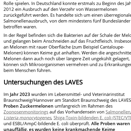
Rolle spielen. In Deutschland konnte erstmals zu Beginn des Ja
2012 ein Ausbruch auf den Verzehr von Wassermelonen
zurückgeführt werden. Es handelte sich um einen überregional
Salmonellenausbruch, von dem mindestens fünf Bundesländer
betroffen waren.
In der Regel befinden sich die Bakterien auf der Schale der Mel
und gelangen beim Anschneiden auf das Fruchtfleisch. Insbes
an Melonen mit rauer Oberfläche (zum Beispiel Cantaloupe-
Melonen) können Keime gut anhaften. Werden die angeschnitt
Melonen dann auch noch über längere Zeit ungekühlt gelagert,
können sich Mikroorganismen vermehren und zu Erkrankunge
beim Menschen führen.
Untersuchungen des LAVES
Im
Jahr 2023
wurden im Lebensmittel- und Veterinärinstitut
Braunschweig/Hannover am Standort Braunschweig des LAVE
Proben Zuckermelonen
umfangreich im Rahmen des
Zoonosenmonitorings
auf das Vorhandensein von
Salmonellen
Listeria monocytogenes
,
Shiga-Toxin-bildenden E. coli (STEC/VT
und ESBL/AmpC-bildende E. coli überprüft.
Alle Proben waren
unauffällig, es wurden keine krankmachende Keime