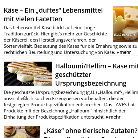
Käse – Ein „duftes“ Lebensmittel
mit vielen Facetten
Das Lebensmittel Käse blickt auf eine lange
Tradition zurück. Hier gibt's mehr zur Geschichte
Bildrechte
:
© Y
der Käserei, den Herstellungsverfahren, der
Fotol
Sortenvielfalt, Bedeutung des Käses für die Ernährung sowie zu
rechtlichen Beurteilung und Untersuchung von Käse.
mehr
Halloumi/Hellim – Käse mi
Bildrechte
:
© Moving
geschützter
Moment -
Ursprungsbezeichnung
stock.adobe.com
Die geschützte Ursprungsbezeichnung (g.U.) „Halloumi“/„Hellim“
ausschließlich solchen Erzeugnissen vorbehalten, die der
festgelegten Produktspezifikation entsprechen. Das LAVES hat
Produkte mit der Bezeichnung „Halloumi“ hinsichtlich der
Einhaltung der Produktspezifikation untersucht.
mehr
„Käse“ ohne tierische Zutaten?