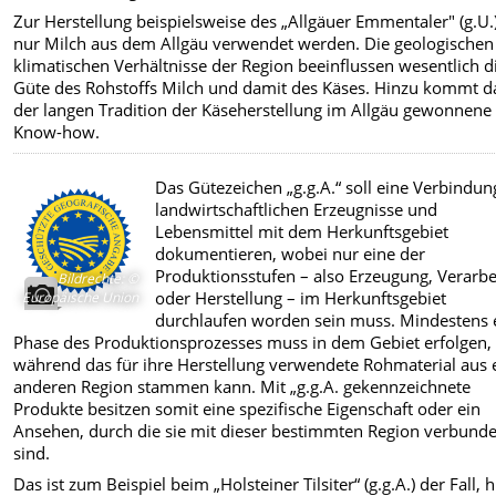
Zur Herstellung beispielsweise des „Allgäuer Emmentaler" (g.U.)
nur Milch aus dem Allgäu verwendet werden. Die geologischen
klimatischen Verhältnisse der Region beeinflussen wesentlich d
Güte des Rohstoffs Milch und damit des Käses. Hinzu kommt d
der langen Tradition der Käseherstellung im Allgäu gewonnene
Know-how.
Das Gütezeichen „g.g.A.“ soll eine Verbindun
landwirtschaftlichen Erzeugnisse und
Lebensmittel mit dem Herkunftsgebiet
dokumentieren, wobei nur eine der
Produktionsstufen – also Erzeugung, Verarb
Bildrechte
:
©
oder Herstellung – im Herkunftsgebiet
Europäische Union
durchlaufen worden sein muss. Mindestens 
Phase des Produktionsprozesses muss in dem Gebiet erfolgen,
während das für ihre Herstellung verwendete Rohmaterial aus 
anderen Region stammen kann. Mit „g.g.A. gekennzeichnete
Produkte besitzen somit eine spezifische Eigenschaft oder ein
Ansehen, durch die sie mit dieser bestimmten Region verbund
sind.
Das ist zum Beispiel beim „Holsteiner Tilsiter“ (g.g.A.) der Fall, h