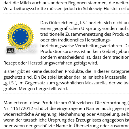
darf die Milch auch aus anderen Regionen stammen, die weite
Verarbeitungsschritte müssen jedoch in Schleswig-Holstein erfo
Das Gütezeichen „g.t.S.“ bezieht sich nicht au
einen geo­grafischen Ursprung, sondern auf 
traditionelle Zusammen­setzung des Produkt
oder ein traditionelles Herstellungs-
beziehungsweise Verarbeitungsverfahren. D
Bildrechte
:
©
Produktionsprozess ist an kein Gebiet gebu
Europäische Union
sondern entscheidend ist, dass dem traditio
Rezept oder Herstellungsverfahren gefolgt wird.
Bisher gibt es keine deutschen Produkte, die in dieser Kategori
geschützt sind. Ein Beispiel ist aber der italienische Mozzarella
„g.t.S.“, im Gegensatz zum gewöhnlichen
Mozzarella
, der weltw
großen Mengen hergestellt wird.
Man erkennt diese Produkte am Gütezeichen. Die Verordnung 
Nr. 1151/2012 schützt die eingetragenen Namen auch gegen j
widerrechtliche Aneignung, Nachahmung oder Anspielung, selb
wenn der tatsächliche Ursprung des Erzeugnisses angegeben is
oder wenn der geschützte Name in Übersetzung oder zusamm