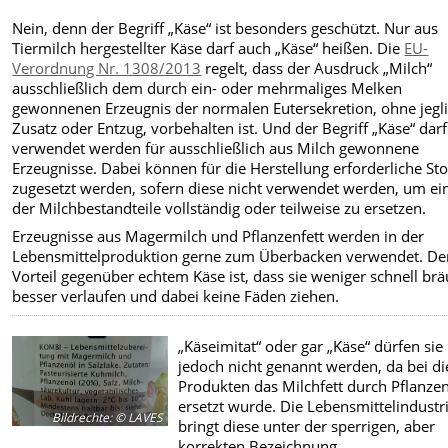
Nein, denn der Begriff „Käse“ ist besonders geschützt. Nur aus
Tiermilch hergestellter Käse darf auch „Käse“ heißen. Die
EU-
Verordnung Nr. 1308/2013
regelt, dass der Ausdruck „Milch“
ausschließlich dem durch ein- oder mehrmaliges Melken
gewonnenen Erzeugnis der normalen Eutersekretion, ohne jegl
Zusatz oder Entzug, vorbehalten ist. Und der Begriff „Käse“ dar
verwendet werden für ausschließlich aus Milch gewonnene
Erzeugnisse. Dabei können für die Herstellung erforderliche Sto
zugesetzt werden, sofern diese nicht verwendet werden, um ei
der Milchbestandteile vollständig oder teilweise zu ersetzen.
Erzeugnisse aus Magermilch und Pflanzenfett werden in der
Lebensmittelproduktion gerne zum Überbacken verwendet. De
Vorteil gegenüber echtem Käse ist, dass sie weniger schnell br
besser verlaufen und dabei keine Fäden ziehen.
„Käseimitat“ oder gar „Käse“ dürfen sie
jedoch nicht genannt werden, da bei d
Produkten das Milchfett durch Pflanzen
ersetzt wurde. Die Lebensmittelindustr
Bildrechte
:
© LAVES
bringt diese unter der sperrigen, aber
korrekten Bezeichnung