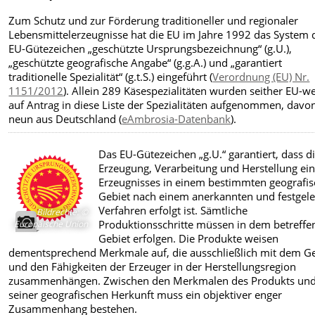
Zum Schutz und zur Förderung traditioneller und regionaler
Lebensmittelerzeugnisse hat die EU im Jahre 1992 das System 
EU-Gütezeichen „geschützte Ursprungsbezeichnung“ (g.U.),
„geschützte geografische Angabe“ (g.g.A.) und „garantiert
traditionelle Spezialität
“ (
g.t.S.) eingeführt (
Verordnung (EU) Nr.
1151/2012
). Allein 289 Käsespezialitäten wurden seither EU-we
auf Antrag in diese Liste der Spezialitäten aufgenommen, davo
neun aus Deutschland (
eAmbrosia-Datenbank
).
Das EU-Gütezeichen „g.U.“ garantiert, dass d
Erzeugung, Verarbeitung und Herstellung ei
Erzeugnisses in einem bestimmten geografi
Gebiet nach einem anerkannten und festgel
Verfahren erfolgt ist. Sämtliche
Bildrechte
:
©
Produktionsschritte müssen in dem betreff
Europäische Union
Gebiet erfolgen. Die Produkte weisen
dementsprechend Merkmale auf, die ausschließlich mit dem Ge
und den Fähigkeiten der Erzeuger in der Herstellungsregion
zusammenhängen. Zwischen den Merkmalen des Produkts un
seiner geografischen Herkunft muss ein objektiver enger
Zusammenhang bestehen.