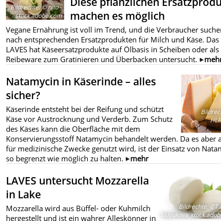
Diese pflanzlichen Ersatzprod
Bildrechte
:
© nito -
machen es möglich
stock.adobe.com
Vegane Ernährung ist voll im Trend, und die Verbraucher such
nach entsprechenden Ersatzprodukten für Milch und Käse. Das
LAVES hat Käseersatzprodukte auf Ölbasis in Scheiben oder als
Reibeware zum Gratinieren und Überbacken untersucht.
meh
Natamycin in Käserinde – alles
sicher?
Käserinde entsteht bei der Reifung und schützt
Bildrec
Käse vor Austrocknung und Verderb. Zum Schutz
HLP
des Käses kann die Oberfläche mit dem
Fotol
Konservierungsstoff Natamycin behandelt werden. Da es aber 
für medizinische Zwecke genutzt wird, ist der Einsatz von Nat
so begrenzt wie möglich zu halten.
mehr
LAVES untersucht Mozzarella
in Lake
Bildrechte
:
©Ta
Mozzarella wird aus Büffel- oder Kuhmilch
Sidyukova_stock.ado
hergestellt und ist ein wahrer Alleskönner in