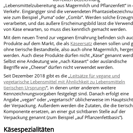
„Lebensmittelzubereitung aus Magermilch und Pflanzenfett“ in
Verkehr. Eingängiger sind die verwendeten Phantasiebezeichn
wie zum Beispiel „Puma“ oder „Combi“. Werden solche Erzeugn
verarbeitet, und das äußere Erscheinungsbild lässt die Verwen
von Käse erwarten, so muss dies kenntlich gemacht werden.
Mit dem neuen Trend zur veganen Ernährung befinden sich au
Produkte auf dem Markt, die als
Käseersatz
dienen sollen und 
ohne tierische Bestandteile, also auch ohne Magermilch, herges
werden. Auch diese Produkte dürfen nicht „Käse“ genannt werd
Selbst eine Andeutung wie „nach Käseart" oder ausländische
Begriffe wie „Cheese“ dürfen nicht verwendet werden.
Seit Dezember 2018 gibt es die „
Leitsätze für vegane und
vegetarische Lebensmittel mit Ähnlichkeit zu Lebensmitteln
tierischen Ursprungs
“, in denen unter anderem weitere
Kennzeichnungsvorgaben festgelegt sind. Danach erfolgt eine
Angabe „vegan“ oder „vegetarisch“ üblicherweise im Hauptsicht
der Verpackung. Außerdem werden die Zutaten, die die tierisc
Komponente ersetzen, an einer gut sichtbaren Stelle auf der
Verpackung genannt (zum Beispiel „auf Pflanzenfettbasis“).
Käsespezialitäten