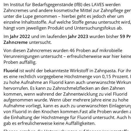
Im Institut für Bedarfsgegenstände (IfB) des LAVES werden
Zahncremes und andere kosmetische Mittel zur Zahnpflege ge
unter die Lupe genommen – hierbei geht es jedoch eher um
einzelne Inhaltsstoffe. Auf welche Stoffe genau untersucht wird
hängt vom jeweiligen Produkt und Untersuchungsfokus ab.
Im
Jahr 2022
und im laufenden
Jahr 2023
wurden bisher
59 P
Zahncreme
untersucht.
Von diesen Zahncremes wurden 46 Proben auf mikrobielle
Verunreinigungen untersucht – erfreulicherweise war hier kein
Proben auffällig.
Fluorid
ist wohl der bekannteste Wirkstoff in Zahnpasta. Für ihn
es eine rechtlich vorgegebene Höchstmenge von 0,15 Prozent
.
zu hohe Aufnahme an Fluorid kann auch unerwünschte Wirku
hervorrufen. Es kann zu Zahnschmelzflecken an den Zähnen
kommen, wenn während der Zahnentwicklung zu viel Fluorid
aufgenommen wurde. Wenn über mehrere Jahre eine zu hohe
Aufnahme vorliegt, kann es auch zu unerwünschten Einlageru
von Fluorid in den Knochen
kommen.Fast alle Proben wurden 
die Einhaltung der Höchstmenge für Fluorid untersucht. Auch h
gab es erfreulicherweise keine Auffälligkeiten.