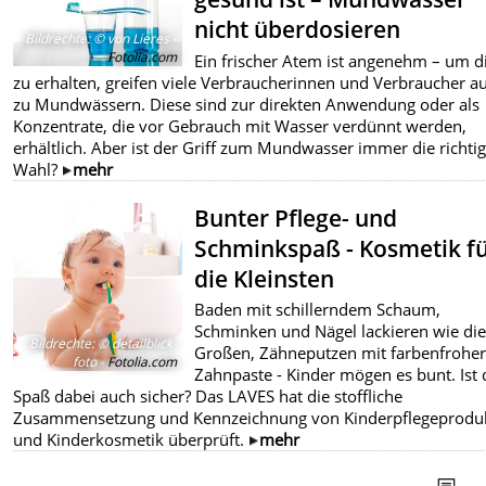
nicht überdosieren
Bildrechte
:
© von Lieres -
Fotolia.com
Ein frischer Atem ist angenehm – um d
zu erhalten, greifen viele Verbraucherinnen und Verbraucher a
zu Mundwässern. Diese sind zur direkten Anwendung oder als
Konzentrate, die vor Gebrauch mit Wasser verdünnt werden,
erhältlich. Aber ist der Griff zum Mundwasser immer die richti
Wahl?
mehr
Bunter Pflege- und
Schminkspaß - Kosmetik f
die Kleinsten
Baden mit schillerndem Schaum,
Schminken und Nägel lackieren wie di
Bildrechte
:
© detailblick-
Großen, Zähneputzen mit farbenfrohe
foto -
Fotolia.com
Zahnpaste - Kinder mögen es bunt. Ist 
Spaß dabei auch sicher? Das LAVES hat die stoffliche
Zusammensetzung und Kennzeichnung von Kinderpflegeprodu
und Kinderkosmetik überprüft.
mehr