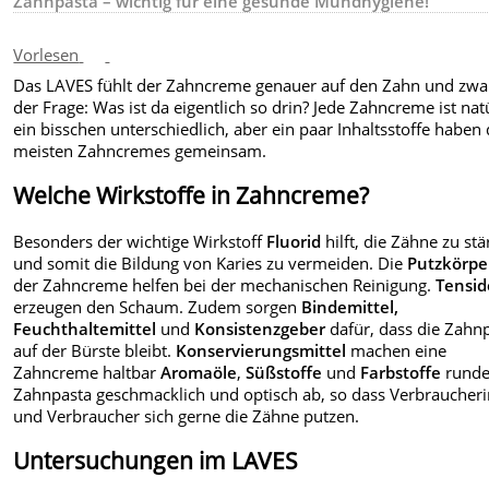
Zahnpasta – wichtig für eine gesunde Mundhygiene!
Vorlesen
Das LAVES fühlt der Zahncreme genauer auf den Zahn und zwa
der Frage: Was ist da eigentlich so drin? Jede Zahncreme ist nat
ein bisschen unterschiedlich, aber ein paar Inhaltsstoffe haben 
meisten Zahncremes gemeinsam.
Welche Wirkstoffe in Zahncreme?
Besonders der wichtige Wirkstoff
Fluorid
hilft, die Zähne zu st
und somit die Bildung von Karies zu vermeiden. Die
Putzkörpe
der Zahncreme helfen bei der mechanischen Reinigung.
Tensid
erzeugen den Schaum. Zudem sorgen
Bindemittel,
Feuchthaltemittel
und
Konsistenzgeber
dafür, dass die Zahn
auf der Bürste bleibt.
Konservierungsmittel
machen eine
Zahncreme haltbar
Aromaöle
,
Süßstoffe
und
Farbstoffe
runde
Zahnpasta geschmacklich und optisch ab, so dass Verbraucher
und Verbraucher sich gerne die Zähne putzen.
Untersuchungen im LAVES