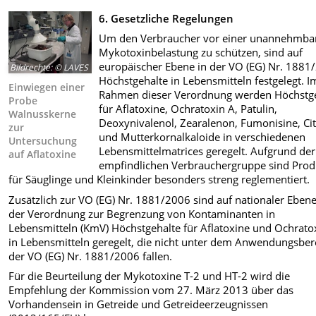
6. Gesetzliche Regelungen
Um den Verbraucher vor einer unannehmba
Mykotoxinbelastung zu schützen, sind auf
europäischer Ebene in der VO (EG) Nr. 1881
Bildrechte
:
© LAVES
Höchstgehalte in Lebensmitteln festgelegt. I
Einwiegen einer
Rahmen dieser Verordnung werden Höchstg
Probe
für Aflatoxine, Ochratoxin A, Patulin,
Walnusskerne
Deoxynivalenol, Zearalenon, Fumonisine, Cit
zur
und Mutterkornalkaloide in verschiedenen
Untersuchung
Lebensmittelmatrices geregelt. Aufgrund der
auf Aflatoxine
empfindlichen Verbrauchergruppe sind Prod
für Säuglinge und Kleinkinder besonders streng reglementiert.
Zusätzlich zur VO (EG) Nr. 1881/2006 sind auf nationaler Ebene
der Verordnung zur Begrenzung von Kontaminanten in
Lebensmitteln (KmV) Höchstgehalte für Aflatoxine und Ochrato
in Lebensmitteln geregelt, die nicht unter dem Anwendungsber
der VO (EG) Nr. 1881/2006 fallen.
Für die Beurteilung der Mykotoxine T-2 und HT-2 wird die
Empfehlung der Kommission vom 27. März 2013 über das
Vorhandensein in Getreide und Getreideerzeugnissen