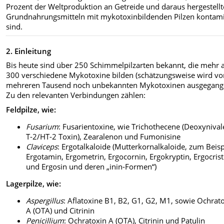
Prozent der Weltproduktion an Getreide und daraus hergestell
Grundnahrungsmitteln mit mykotoxinbildenden Pilzen kontami
sind.
2. Einleitung
Bis heute sind über 250 Schimmelpilzarten bekannt, die mehr a
300 verschiedene Mykotoxine bilden (schätzungsweise wird v
mehreren Tausend noch unbekannten Mykotoxinen ausgegang
Zu den relevanten Verbindungen zählen:
Feldpilze, wie:
Fusarium
: Fusarientoxine, wie Trichothecene (Deoxynival
T-2/HT-2 Toxin), Zearalenon und Fumonisine
Claviceps
: Ergotalkaloide (Mutterkornalkaloide, zum Beisp
Ergotamin, Ergometrin, Ergocornin, Ergokryptin, Ergocrist
und Ergosin und deren „inin-Formen“)
Lagerpilze, wie:
Aspergillus
: Aflatoxine B1, B2, G1, G2, M1, sowie Ochrat
A (OTA) und Citrinin
Penicillium
: Ochratoxin A (OTA), Citrinin und Patulin