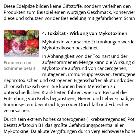
Diese Edelpilze bilden keine Giftstoffe, sondern verleihen den
Produkten zum Beispiel einen würzigen Geschmack, konservie
diese und schützen vor der Besiedelung mit gefährlichem Schi
4. Toxizität - Wirkung von Mykotoxinen
Mykotoxin verursachte Erkrankungen werde
Mykotoxikosen bezeichnet.
Bildrechte
:
© LAVES
In Abhängigkeit von der Toxinart und der
aufgenommenen Menge kann die Wirkung d
Erdbeeren mit
Mykotoxine aufgrund von cancerogenen,
Schimmelbefall
mutagenen, immunsuppressiven, teratogene
nephrotoxischen und östrogenen Eigenschaften akut und/oder
chronisch toxisch sein. Sie können beim Menschen zu
unterschiedlichen Krankheiten führen, wie zum Beispiel die
Entstehung von Krebs begünstigen, Nieren und Leber schädigen
Immunsystem beeinträchtigen oder Durchfall und Erbrechen
verursachen.
Durch sein extrem hohes cancerogenes (=krebserregendes) Pot
besitzt Aflatoxin B1 das größte Gefährdungspotential aller
Mykotoxine. Da akute Vergiftungen durch vergleichsweise hoh