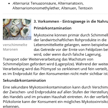
Alternaria
: Tenuazonsäure, Alternariatoxin,
Alternariomonomethylether, Altenuen, Tentoxin
3. Vorkommen - Eintragswege in die Nahr
Primärkontamination
Mykotoxine können primär durch Schimmelb
Bildrechte
:
© LAVES
der landwirtschaftlichen Rohprodukte in die
Lebensmittelkette gelangen, wenn beispiels
verschimmelte
das Getreide vor der Ernte von Feldpilzen be
Maronen
wird, oder wenn durch falsche Lagerung,
Transport oder Weiterverarbeitung das Wachstum von
Schimmelpilzen gefördert wird (Lagerpilze). Während der weite
Verarbeitung wird das Pilzmyzel so zerkleinert und fein verteilt
es im Endprodukt für den Konsumenten nicht mehr sichtbar ist
Sekundärkontamination
Eine sekundäre Mykotoxinkontamination kann durch Verschi
der Zwischen- und Endprodukte auf allen Stufen der Herstellun
des Handels und im privaten Haushalt eintreten. An der verfär
Pilzkolonie kann der Konsument ein mögliches Mykotoxinrisik
erkennen.