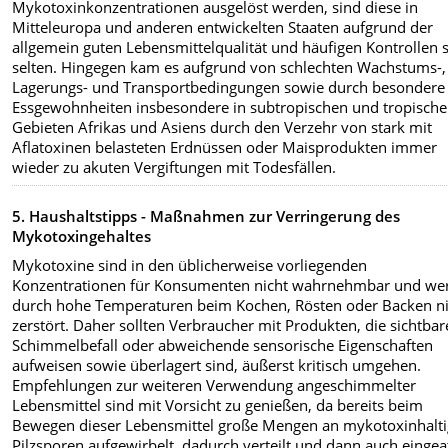
Mykotoxinkonzentrationen ausgelöst werden, sind diese in
Mitteleuropa und anderen entwickelten Staaten aufgrund der
allgemein guten Lebensmittelqualität und häufigen Kontrollen 
selten. Hingegen kam es aufgrund von schlechten Wachstums-,
Lagerungs- und Transportbedingungen sowie durch besondere
Essgewohnheiten insbesondere in subtropischen und tropisch
Gebieten Afrikas und Asiens durch den Verzehr von stark mit
Aflatoxinen belasteten Erdnüssen oder Maisprodukten immer
wieder zu akuten Vergiftungen mit Todesfällen.
5. Haushaltstipps - Maßnahmen zur Verringerung des
Mykotoxingehaltes
Mykotoxine sind in den üblicherweise vorliegenden
Konzentrationen für Konsumenten nicht wahrnehmbar und we
durch hohe Temperaturen beim Kochen, Rösten oder Backen ni
zerstört. Daher sollten Verbraucher mit Produkten, die sichtba
Schimmelbefall oder abweichende sensorische Eigenschaften
aufweisen sowie überlagert sind, äußerst kritisch umgehen.
Empfehlungen zur weiteren Verwendung angeschimmelter
Lebensmittel sind mit Vorsicht zu genießen, da bereits beim
Bewegen dieser Lebensmittel große Mengen an mykotoxinhalt
Pilzsporen aufgewirbelt, dadurch verteilt und dann auch einge