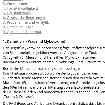
3. Vorkommen
4. Toxizität (Giftigkeit)
5. Haushaltstipps
6. Gesetzliche Regelungen
7. Probenahme und Analytik
8. Untersuchungen
9. Quellen und Literatur
1. Definition - Was sind Mykotoxine?
Der Begriff Mykotoxine bezeichnet giftige Stoffwechselprodukte
von Schimmelpilzen gebildet werden. Aufgrund ihrer Toxizität
(Giftigkeit) für Mensch und Tier zählen Mykotoxine zu den
unerwünschten Kontaminanten in Nahrungs- und Futtermitteln
Bereits im Mittelalter traten mykotoxinbedingte
Krankheitsausbrüche auf. So wurde der Ergotismus, an dem
Hunderttausende Menschen starben durch den Verzehr von mi
Mutterkorn (Ergotalkaloiden) verunreinigtem Getreide ausgelöst
den 60er Jahren war die Verfütterung von aflatoxinbelastetem 
der Auslöser für den Tod hunderttausender Truthähne und Gän
„Turkey X Disease".
Die FAO (Food and Agriculture Organization) schätzt, dass bis 