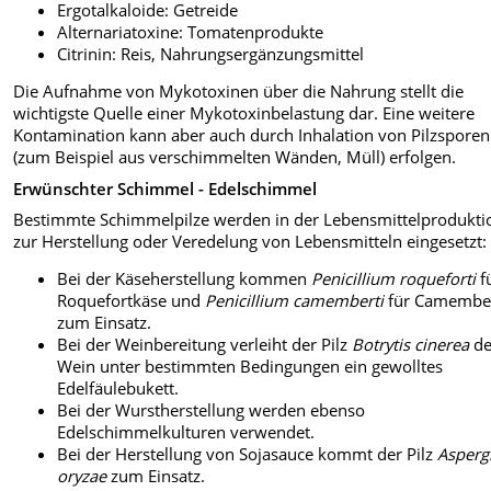
Ergotalkaloide: Getreide
Alternariatoxine: Tomatenprodukte
Citrinin: Reis, Nahrungsergänzungsmittel
Die Aufnahme von Mykotoxinen über die Nahrung stellt die
wichtigste Quelle einer Mykotoxinbelastung dar. Eine weitere
Kontamination kann aber auch durch Inhalation von Pilzsporen
(zum Beispiel aus verschimmelten Wänden, Müll) erfolgen.
Erwünschter Schimmel - Edelschimmel
Bestimmte Schimmelpilze werden in der Lebensmittelprodukti
zur Herstellung oder Veredelung von Lebensmitteln eingesetzt:
Bei der Käseherstellung kommen
Penicillium roqueforti
f
Roquefortkäse und
Penicillium camemberti
für Camembe
zum Einsatz.
Bei der Weinbereitung verleiht der Pilz
Botrytis cinerea
d
Wein unter bestimmten Bedingungen ein gewolltes
Edelfäulebukett.
Bei der Wurstherstellung werden ebenso
Edelschimmelkulturen verwendet.
Bei der Herstellung von Sojasauce kommt der Pilz
Aspergi
oryzae
zum Einsatz.