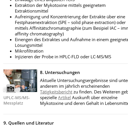
Extraktion der Mykotoxine mittels geeignetem
Extraktionsmittel
Aufreinigung und Konzentrierung der Extrakte über eine
Festphasenextraktion (SPE – solid phase extraction) oder
mittels Affinitätschromatographie (zum Besipiel IAC – i
affinity chromatography)
Einengen des Extraktes und Aufnahme in einem geeigne
Lösungsmittel
Mikrofiltration
Injizieren der Probe in HPLC-FLD oder LC-MS/MS
8. Untersuchungen
Aktuelle Untersuchungsergebnisse sind unte
anderem im jährlich erscheinenden
Bildrechte
:
© LAVES
Tätigkeitsbericht
zu finden. Des Weiteren ge
spezielle
Artikel
Auskunft über einzelne
UPLC-MS/MS-
Mykotoxine und deren Gehalt in Lebensmitte
Messplatz
9. Quellen und Literatur