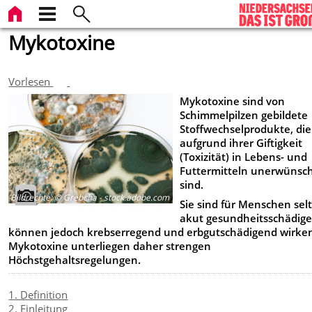
Mykotoxine
Vorlesen
Mykotoxine sind von
Schimmelpilzen gebildete
Stoffwechselprodukte, die
aufgrund ihrer Giftigkeit
(Toxizität) in Lebens- und
Futtermitteln unerwünsc
sind.
Bildrechte
:
© Grebcha - stock.adobe.com
Sie sind für Menschen sel
akut gesundheitsschädige
können jedoch krebserregend und erbgutschädigend wirke
Mykotoxine unterliegen daher strengen
Höchstgehaltsregelungen.
1. Definition
2. Einleitung