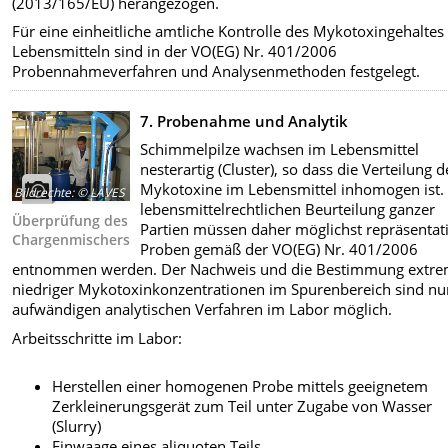
(2013/165/EU) herangezogen.
Für eine einheitliche amtliche Kontrolle des Mykotoxingehaltes 
Lebensmitteln sind in der VO(EG) Nr. 401/2006
Probennahmeverfahren und Analysenmethoden festgelegt.
7. Probenahme und Analytik
Schimmelpilze wachsen im Lebensmittel
nesterartig (Cluster), so dass die Verteilung d
Mykotoxine im Lebensmittel inhomogen ist.
Bildrechte
:
© LAVES
lebensmittelrechtlichen Beurteilung ganzer
Überprüfung des
Partien müssen daher möglichst repräsentat
Chargenmischers
Proben gemäß der VO(EG) Nr. 401/2006
entnommen werden. Der Nachweis und die Bestimmung extr
niedriger Mykotoxinkonzentrationen im Spurenbereich sind nu
aufwändigen analytischen Verfahren im Labor möglich.
Arbeitsschritte im Labor:
Herstellen einer homogenen Probe mittels geeignetem
Zerkleinerungsgerät zum Teil unter Zugabe von Wasser
(Slurry)
Einwaage eines aliquoten Teils