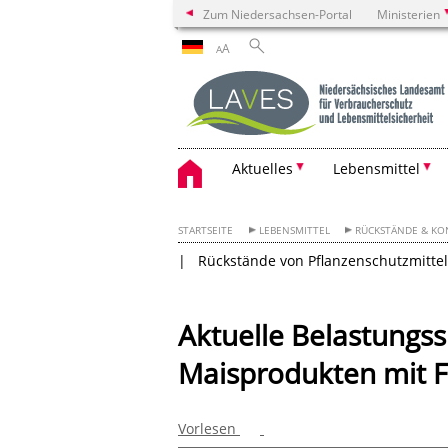
Zum Niedersachsen-Portal
Ministerien
A
A
Aktuelles
Lebensmittel
STARTSEITE
LEBENSMITTEL
RÜCKSTÄNDE & K
Rückstände von Pflanzenschutzmitte
Aktuelle Belastungss
Maisprodukten mit 
Vorlesen