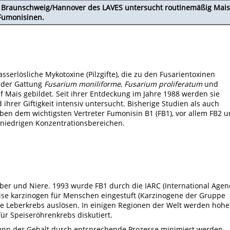
ut Braunschweig/Hannover des LAVES untersucht routinemäßig Mais
Fumonisinen.
sserlösliche Mykotoxine (Pilzgifte), die zu den Fusarientoxinen
 der Gattung
Fusarium moniliforme
,
Fusarium proliferatum
und
 Mais gebildet. Seit ihrer Entdeckung im Jahre 1988 werden sie
rer Giftigkeit intensiv untersucht. Bisherige Studien als auch
en dem wichtigsten Vertreter Fumonisin B1 (FB1), vor allem FB2 
 niedrigen Konzentrationsbereichen.
eber und Niere. 1993 wurde FB1 durch die IARC (International Agen
ise karzinogen für Menschen eingestuft (Karzinogene der Gruppe
e Leberkrebs auslösen. In einigen Regionen der Welt werden hohe
ür Speiseröhrenkrebs diskutiert.
kann der Gehalt durch entsprechende Prozesse minimiert werden.