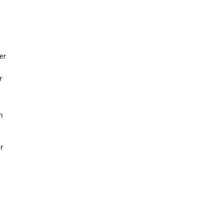
er
r
n
r