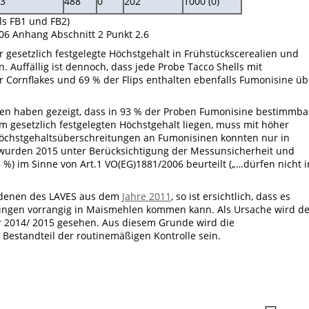
3
488
0
202
1000 (0)
ls FB1 und FB2)
6 Anhang Abschnitt 2 Punkt 2.6
r gesetzlich festgelegte Höchstgehalt in Frühstückscerealien und
. Auffällig ist dennoch, dass jede Probe Tacco Shells mit
er Cornflakes und 69 % der Flips enthalten ebenfalls Fumonisine üb
en haben gezeigt, dass in 93 % der Proben Fumonisine bestimmba
 gesetzlich festgelegten Höchstgehalt liegen, muss mit höher
öchstgehaltsüberschreitungen an Fumonisinen konnten nur in
urden 2015 unter Berücksichtigung der Messunsicherheit und
%) im Sinne von Art.1 VO(EG)1881/2006 beurteilt („…dürfen nicht i
t denen des LAVES aus dem
Jahre 2011
, so ist ersichtlich, dass es
tungen vorrangig in Maismehlen kommen kann. Als Ursache wird de
 2014/ 2015 gesehen. Aus diesem Grunde wird die
Bestandteil der routinemäßigen Kontrolle sein.