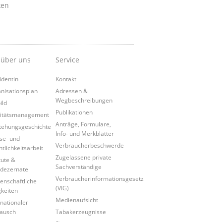
ken
 über uns
Service
identin
Kontakt
nisationsplan
Adressen &
Wegbeschreibungen
ild
Publikationen
itätsmanagement
Anträge, Formulare,
tehungsgeschichte
Info- und Merkblätter
se- und
Verbraucherbeschwerde
ntlichkeitsarbeit
Zugelassene private
tute &
Sachverständige
dezernate
Verbraucherinformationsgesetz
enschaftliche
(VIG)
gkeiten
Medienaufsicht
rnationaler
ausch
Tabakerzeugnisse