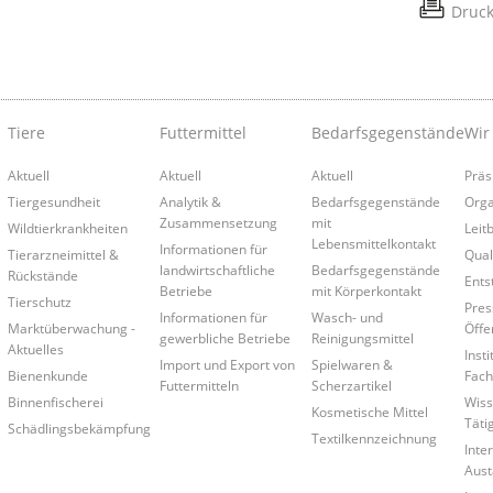
Druc
Tiere
Futtermittel
Bedarfsgegenstände
Wir
Aktuell
Aktuell
Aktuell
Präs
Tiergesundheit
Analytik &
Bedarfsgegenstände
Orga
Zusammensetzung
mit
Wildtierkrankheiten
Leitb
Lebensmittelkontakt
Informationen für
Tierarzneimittel &
Qual
landwirtschaftliche
Bedarfsgegenstände
Rückstände
Ents
Betriebe
mit Körperkontakt
Tierschutz
Pres
Informationen für
Wasch- und
Marktüberwachung -
Öffe
gewerbliche Betriebe
Reinigungsmittel
Aktuelles
Insti
Import und Export von
Spielwaren &
Bienenkunde
Fach
Futtermitteln
Scherzartikel
Binnenfischerei
Wiss
Kosmetische Mittel
Täti
Schädlingsbekämpfung
Textilkennzeichnung
Inte
Aust