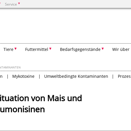
Service
Suchen
Tiere
Futtermittel
Bedarfsgegenstände
Wir über
ONTAMINANTEN
ln
Mykotoxine
Umweltbedingte Kontaminanten
Proze
ituation von Mais und
Fumonisinen