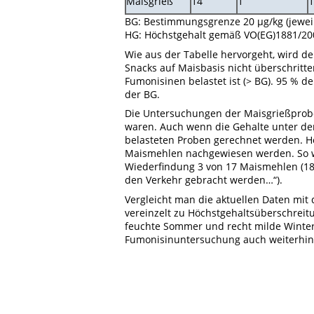
Maisgrieß
14
1
1
BG: Bestimmungsgrenze 20 µg/kg (jewei
HG: Höchstgehalt gemäß VO(EG)1881/200
Wie aus der Tabelle hervorgeht, wird de
Snacks auf Maisbasis nicht überschritten
Fumonisinen belastet ist (> BG). 95 % d
der BG.
Die Untersuchungen der Maisgrießprob
waren. Auch wenn die Gehalte unter dem
belasteten Proben gerechnet werden. H
Maismehlen nachgewiesen werden. So w
Wiederfindung 3 von 17 Maismehlen (18 
den Verkehr gebracht werden…“).
Vergleicht man die aktuellen Daten mi
vereinzelt zu Höchstgehaltsüberschrei
feuchte Sommer und recht milde Winter
Fumonisinuntersuchung auch weiterhin 