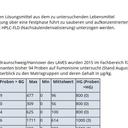
en Lösungsmittel aus dem zu untersuchenden Lebensmittel
igung über eine Festphase führt zu sauberen und aufkonzentrierte
s HPLC-FLD (Nachsäulenderivatisierung) unterzogen werden.
t Braunschweig/Hannover des LAVES wurden 2015 im Fachbereich f
inanten bisher 94 Proben auf Fumonisine untersucht (Stand Augus
Überblick zu den Matrixgruppen und deren Gehalt in µg/kg.
Proben > BG
Max
Min
Mittelwert
HG (Proben
>HG)
9
477
0
96
800 (0)
0
309
0
56
800 (0)
4
625
0
100
800 (0)
6
1711
0
614
1000 (3)