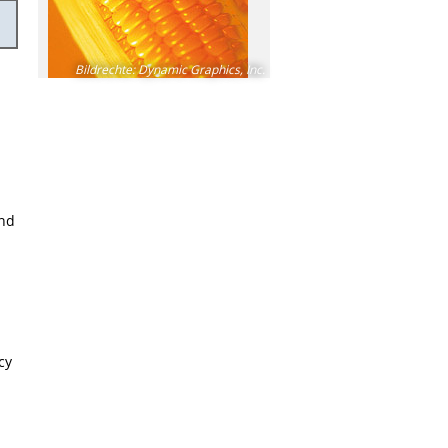
Bildrechte
:
Dynamic Graphics, Inc.
und
cy