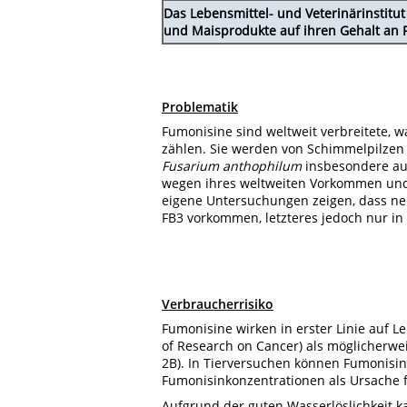
Das Lebensmittel- und Veterinärinstit
und Maisprodukte auf ihren Gehalt an 
Problematik
Fumonisine sind weltweit verbreitete, wa
zählen. Sie werden von Schimmelpilzen
Fusarium anthophilum
insbesondere auf
wegen ihres weltweiten Vorkommen und ih
eigene Untersuchungen zeigen, dass neb
FB3 vorkommen, letzteres jedoch nur in
Verbraucherrisiko
Fumonisine wirken in erster Linie auf L
of Research on Cancer) als möglicherwe
2B). In Tierversuchen können Fumonisin
Fumonisinkonzentrationen als Ursache f
Aufgrund der guten Wasserlöslichkeit 