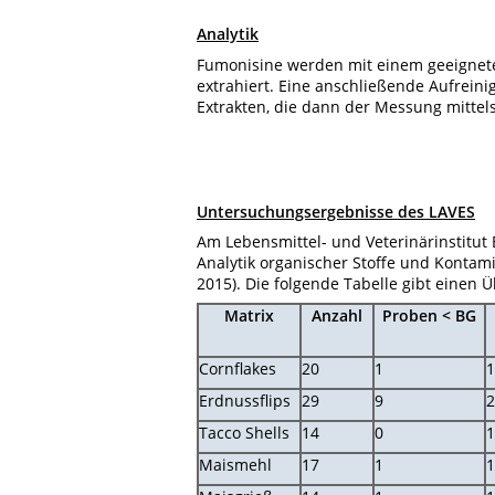
Analytik
Fumonisine werden mit einem geeignet
extrahiert. Eine anschließende Aufrein
Extrakten, die dann der Messung mittel
Untersuchungsergebnisse des LAVES
Am Lebensmittel- und Veterinärinstitu
Analytik organischer Stoffe und Kontam
2015). Die folgende Tabelle gibt einen 
Matrix
Anzahl
Proben < BG
Cornflakes
20
1
1
Erdnussflips
29
9
2
Tacco Shells
14
0
1
Maismehl
17
1
1