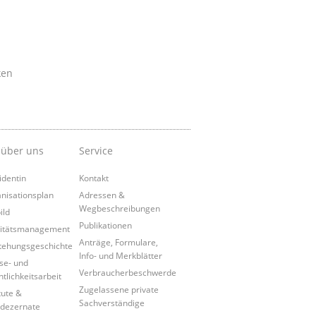
ken
 über uns
Service
identin
Kontakt
nisationsplan
Adressen &
Wegbeschreibungen
ild
Publikationen
itätsmanagement
Anträge, Formulare,
tehungsgeschichte
Info- und Merkblätter
se- und
Verbraucherbeschwerde
ntlichkeitsarbeit
Zugelassene private
tute &
Sachverständige
dezernate