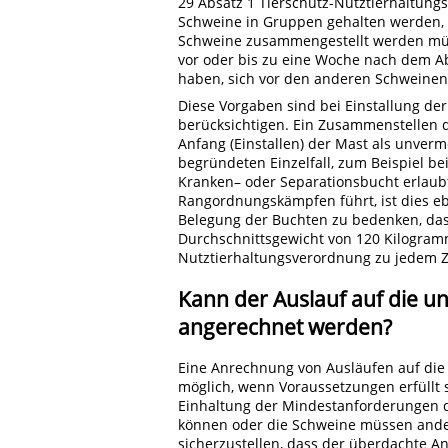
29 Absatz 1 Tierschutz-Nutztierhaltung
Schweine in Gruppen gehalten werden, 
Schweine zusammengestellt werden müss
vor oder bis zu eine Woche nach dem A
haben, sich vor den anderen Schweinen 
Diese Vorgaben sind bei Einstallung d
berücksichtigen. Ein Zusammenstellen 
Anfang (Einstallen) der Mast als unve
begründeten Einzelfall, zum Beispiel b
Kranken– oder Separationsbucht erlaubt
Rangordnungskämpfen führt, ist dies ebe
Belegung der Buchten zu bedenken, das
Durchschnittsgewicht von 120 Kilogram
Nutztierhaltungsverordnung zu jedem Z
Kann der Auslauf auf die u
angerechnet werden?
Eine Anrechnung von Ausläufen auf die 
möglich, wenn Voraussetzungen erfüllt 
Einhaltung der Mindestanforderungen d
können oder die Schweine müssen ander
sicherzustellen, dass der überdachte A