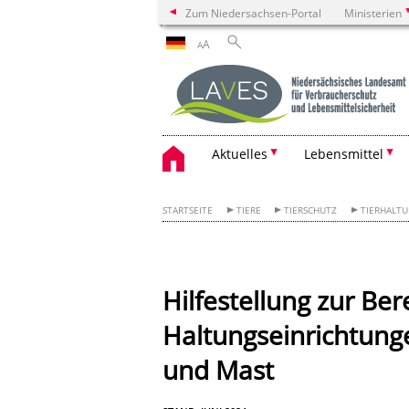
Zum Niedersachsen-Portal
Ministerien
A
A
Aktuelles
Lebensmittel
STARTSEITE
TIERE
TIERSCHUTZ
TIERHALT
Hilfestellung zur Be
Haltungseinrichtunge
und Mast