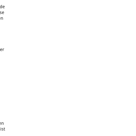
mde
se
en
er
en
ist