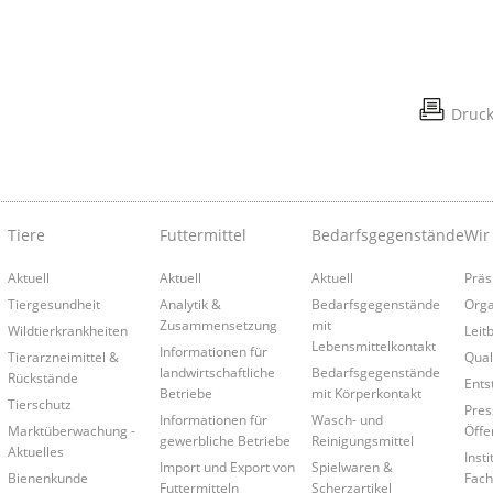
Druc
Tiere
Futtermittel
Bedarfsgegenstände
Wir
Aktuell
Aktuell
Aktuell
Präs
Tiergesundheit
Analytik &
Bedarfsgegenstände
Orga
Zusammensetzung
mit
Wildtierkrankheiten
Leitb
Lebensmittelkontakt
Informationen für
Tierarzneimittel &
Qual
landwirtschaftliche
Bedarfsgegenstände
Rückstände
Ents
Betriebe
mit Körperkontakt
Tierschutz
Pres
Informationen für
Wasch- und
Marktüberwachung -
Öffe
gewerbliche Betriebe
Reinigungsmittel
Aktuelles
Insti
Import und Export von
Spielwaren &
Bienenkunde
Fach
Futtermitteln
Scherzartikel