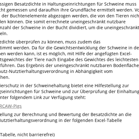
ässigen Besatzdichte in Haltungseinrichtungen für Schweine muss
cht gemessen und daraufhin ihre Grundfläche ermittelt werden. V
n der Buchtenelemente abgezogen werden, die von den Tieren nich
en können. Die somit errechnete uneingeschränkt nutzbare
nzahl der Schweine in der Bucht dividiert, um die uneingeschränk
eln.
tzdichte überprüfen zu können, muss zudem das
timmt werden. Da für die Gewichtsentwicklung der Schweine in de
 werden kann, ist es möglich, mit Hilfe der angefügten Excel-
tsgewichtes der Tiere nach Eingabe des Gewichtes des leichtesten
führen. Das Ergebnis der uneingeschränkt nutzbaren Bodenfläche
hutz-Nutztierhaltungsverordnung in Abhängigkeit vom
chen.
erschutz in der Schweinehaltung bietet eine Hilfestellung zur
gseinrichtungen für Schweine und zur Überprüfung der Einhaltun
unter folgendem Link zur Verfügung steht:
EURCAW-Pigs
tellung zur Berechnung und Bewertung der Besatzdichte an die
utztierhaltungsverordnung in der folgenden Excel-Tabelle
Tabelle, nicht barrierefrei)