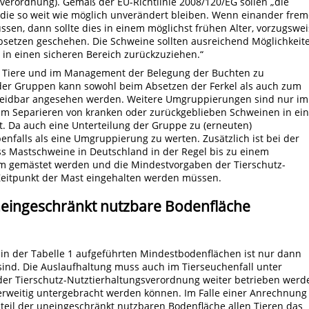
sverordnung). Gemäß der EU-Richtlinie 2008/120/EG sollen „die
die so weit wie möglich unverändert bleiben. Wenn einander fre
en, dann sollte dies in einem möglichst frühen Alter, vorzugswei
bsetzen geschehen. Die Schweine sollten ausreichend Möglichkeit
in einen sicheren Bereich zurückzuziehen.“
er Tiere und im Management der Belegung der Buchten zu
der Gruppen kann sowohl beim Absetzen der Ferkel als auch zum
rmeidbar angesehen werden. Weitere Umgruppierungen sind nur im
eim Separieren von kranken oder zurückgeblieben Schweinen in ein
. Da auch eine Unterteilung der Gruppe zu (erneuten)
nfalls als eine Umgruppierung zu werten. Zusätzlich ist bei der
s Mastschweine in Deutschland in der Regel bis zu einem
m gemästet werden und die Mindestvorgaben der Tierschutz-
eitpunkt der Mast eingehalten werden müssen.
neingeschränkt nutzbare Bodenfläche
in der Tabelle 1 aufgeführten Mindestbodenflächen ist nur dann
sind. Die Auslaufhaltung muss auch im Tierseuchenfall unter
er Tierschutz-Nutztierhaltungsverordnung weiter betrieben werd
weitig untergebracht werden können. Im Falle einer Anrechnung 
nteil der uneingeschränkt nutzbaren Bodenfläche allen Tieren das