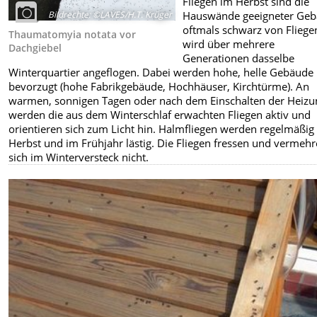
Fliegen im Herbst sind die
Hauswände geeigneter Ge
Bildrechte
:
©LAVES/H.T. Krüger
oftmals schwarz von Fliege
Thaumatomyia notata vor
wird über mehrere
Dachgiebel
Generationen dasselbe
Winterquartier angeflogen. Dabei werden hohe, helle Gebäude
bevorzugt (hohe Fabrikgebäude, Hochhäuser, Kirchtürme). An
warmen, sonnigen Tagen oder nach dem Einschalten der Heizu
werden die aus dem Winterschlaf erwachten Fliegen aktiv und
orientieren sich zum Licht hin. Halmfliegen werden regelmäßig
Herbst und im Frühjahr lästig. Die Fliegen fressen und vermeh
sich im Winterversteck nicht.