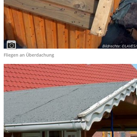
Bildrechte
:
©LAVES/F
Fliegen an Überdachung