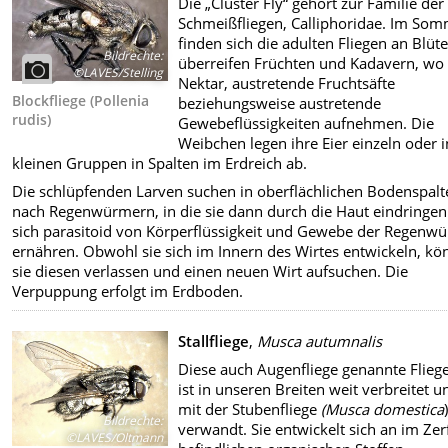
Die „Cluster Fly“ gehört zur Familie der
Schmeißfliegen, Calliphoridae. Im So
finden sich die adulten Fliegen an Blüte
Bildrechte
:
überreifen Früchten und Kadavern, wo 
©LAVES/Stelling
Nektar, austretende Fruchtsäfte
Blockfliege (Pollenia
beziehungsweise austretende
rudis)
Gewebeflüssigkeiten aufnehmen. Die
Weibchen legen ihre Eier einzeln oder i
kleinen Gruppen in Spalten im Erdreich ab.
Die schlüpfenden Larven suchen in oberflächlichen Bodenspalt
nach Regenwürmern, in die sie dann durch die Haut eindringe
sich parasitoid von Körperflüssigkeit und Gewebe der Regenw
ernähren. Obwohl sie sich im Innern des Wirtes entwickeln, k
sie diesen verlassen und einen neuen Wirt aufsuchen. Die
Verpuppung erfolgt im Erdboden.
Stallfliege
,
Musca autumnalis
Diese auch Augenfliege genannte Flieg
ist in unseren Breiten weit verbreitet u
mit der Stubenfliege
(Musca domestica
Bildrechte
:
verwandt. Sie entwickelt sich an im Zerf
©LAVES/Oltmann