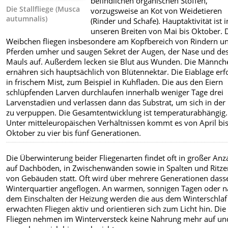
befindlichen organischen Stoffen,
Die Stallfliege (Musca
vorzugsweise an Kot von Weidetieren
autumnalis)
(Rinder und Schafe). Hauptaktivität ist i
unseren Breiten von Mai bis Oktober. 
Weibchen fliegen insbesondere am Kopfbereich von Rindern u
Pferden umher und saugen Sekret der Augen, der Nase und de
Mauls auf. Außerdem lecken sie Blut aus Wunden. Die Männch
ernähren sich hauptsächlich von Blütennektar. Die Eiablage erf
in frischem Mist, zum Beispiel in Kuhfladen. Die aus den Eiern
schlüpfenden Larven durchlaufen innerhalb weniger Tage drei
Larvenstadien und verlassen dann das Substrat, um sich in der
zu verpuppen. Die Gesamtentwicklung ist temperaturabhängig.
Unter mitteleuropäischen Verhältnissen kommt es von April bi
Oktober zu vier bis fünf Generationen.
Die Überwinterung beider Fliegenarten findet oft in großer Anz
auf Dachböden, in Zwischenwänden sowie in Spalten und Ritz
von Gebäuden statt. Oft wird über mehrere Generationen dass
Winterquartier angeflogen. An warmen, sonnigen Tagen oder 
dem Einschalten der Heizung werden die aus dem Winterschlaf
erwachten Fliegen aktiv und orientieren sich zum Licht hin. Die
Fliegen nehmen im Winterversteck keine Nahrung mehr auf un