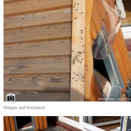
Bildrechte
:
©LAVES/F
Fliegen auf Holzdach