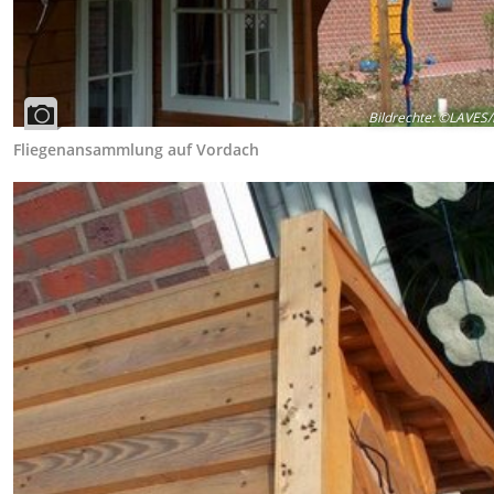
Bildrechte
:
©LAVES/F
Fliegenansammlung auf Vordach