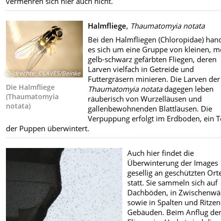
vermehren sich hier auch nicht.
Halmfliege
,
Thaumatomyia notata
Bei den Halmfliegen (Chloropidae) hand
es sich um eine Gruppe von kleinen, m
gelb-schwarz gefärbten Fliegen, deren
Larven vielfach in Getreide und
Bildrechte
:
©LAVES/Beinke
Futtergräsern minieren. Die Larven der
Die Halmfliege
Thaumatomyia notata
dagegen leben
(Thaumatomyia
räuberisch von Wurzelläusen und
notata)
gallenbewohnenden Blattläusen. Die
Verpuppung erfolgt im Erdboden, ein T
der Puppen überwintert.
Auch hier findet die
Überwinterung der Images
gesellig an geschützten Ort
statt. Sie sammeln sich auf
Dachböden, in Zwischenw
sowie in Spalten und Ritze
Gebäuden. Beim Anflug de