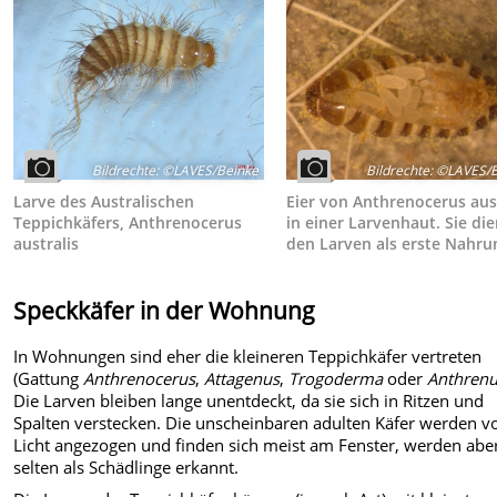
Bildrechte
:
©LAVES/Beinke
Bildrechte
:
©LAVES/B
Larve des Australischen
Eier von Anthrenocerus aus
Teppichkäfers, Anthrenocerus
in einer Larvenhaut. Sie die
australis
den Larven als erste Nahru
Speckkäfer in der Wohnung
In Wohnungen sind eher die kleineren Teppichkäfer vertreten
(Gattung
Anthrenocerus
,
Attagenus
,
Trogoderma
oder
Anthren
Die Larven bleiben lange unentdeckt, da sie sich in Ritzen und
Spalten verstecken. Die unscheinbaren adulten Käfer werden 
Licht angezogen und finden sich meist am Fenster, werden abe
selten als Schädlinge erkannt.