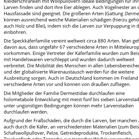
Kleiderschränken mit Wollpullovern ideale Bedingungen für ihr
Larven finden und dort ihre Eier ablegen. Auch Vogelnester an 
Hausfassade sind geeignet. Die größeren Arten (Gattung
Derme
können ausreichend weiche Materialien schädigen (hierzu geh
auch Holz und Blei), indem sich die Larven zur Verpuppung in 
einbohren.
Die Speckkäferfamilie vereint weltweit circa 880 Arten. Man ge
davon aus, dass ungefähr 67 verschiedene Arten in Mitteleuro
vorkommen. Einige Vertreter der Käferfamilie wurden zum Beis
mit Handelswaren verschleppt und wurden dadurch weltweit
verbreitet. Die Mobilität des Menschen in allen Lebensbereiche
und der globalisierte Warenaustausch werden für die weitere
Ausbreitung sorgen. Auch in Deutschland kommen im Freiland
verschiedene Arten vor und können von draußen zufliegen.
Die Mitglieder der Familie Dermestidae durchlaufen eine
holometabole Entwicklung mit meist fünf bis sieben Larvenstad
unter ungünstigen Bedingungen können mehr Larvenstadien
durchlaufen werden.
Aufgrund der Fraßschäden, die durch die Larven, bei manchen
auch durch die Käfer, an verschiedensten Materialien (zum Beis
Schafswollpullover, Pelze, Getreideprodukte, Trockenfleisch,