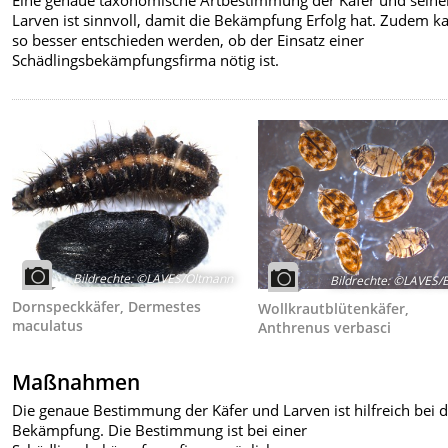
Eine genaue taxonomische Artbestimmung der Käfer und seine
Larven ist sinnvoll, damit die Bekämpfung Erfolg hat. Zudem k
so besser entschieden werden, ob der Einsatz einer
Schädlingsbekämpfungsfirma nötig ist.
Bildrechte
:
©LAVES/Oltmann
Bildrechte
:
©LAVES/B
Dornspeckkäfer, Dermestes
Wollkrautblütenkäfer,
maculatus
Anthrenus verbasci
Maßnahmen
Die genaue Bestimmung der Käfer und Larven ist hilfreich bei 
Bekämpfung. Die Bestimmung ist bei einer