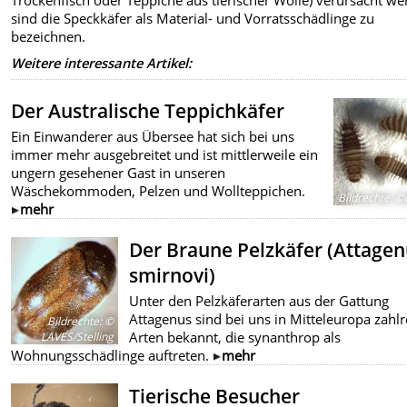
Trockenfisch oder Teppiche aus tierischer Wolle) verursacht we
sind die Speckkäfer als Material- und Vorratsschädlinge zu
bezeichnen.
Weitere interessante Artikel:
Der Australische Teppichkäfer
Ein Einwanderer aus Übersee hat sich bei uns
immer mehr ausgebreitet und ist mittlerweile ein
ungern gesehener Gast in unseren
Wäschekommoden, Pelzen und Wollteppichen.
Bildrechte
:
©L
mehr
Der Braune Pelzkäfer (Attagen
smirnovi)
Unter den Pelzkäferarten aus der Gattung
Attagenus sind bei uns in Mitteleuropa zahlr
Bildrechte
:
©
Arten bekannt, die synanthrop als
LAVES/Stelling
Wohnungsschädlinge auftreten.
mehr
Tierische Besucher