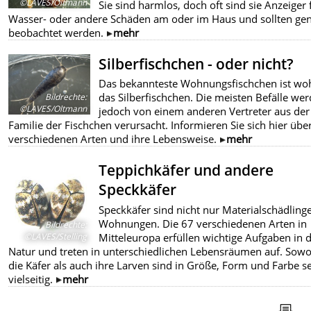
©LAVES/Oltmann
Sie sind harmlos, doch oft sind sie Anzeiger 
Wasser- oder andere Schäden am oder im Haus und sollten ge
beobachtet werden.
mehr
Silberfischchen - oder nicht?
Das bekannteste Wohnungsfischchen ist wo
das Silberfischchen. Die meisten Befälle we
Bildrechte
:
©LAVES/Oltmann
jedoch von einem anderen Vertreter aus der
Familie der Fischchen verursacht. Informieren Sie sich hier übe
verschiedenen Arten und ihre Lebensweise.
mehr
Teppichkäfer und andere
Speckkäfer
Speckkäfer sind nicht nur Materialschädlinge
Wohnungen. Die 67 verschiedenen Arten in
Bildrechte
:
Mitteleuropa erfüllen wichtige Aufgaben in 
©LAVES/Stelling
Natur und treten in unterschiedlichen Lebensräumen auf. Sowo
die Käfer als auch ihre Larven sind in Größe, Form und Farbe s
vielseitig.
mehr