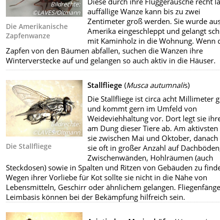
Diese durch ihre Fluggeräusche recht la
Bildrechte
:
auffällige Wanze kann bis zu zwei
©LAVES/Oltmann
Zentimeter groß werden. Sie wurde au
Die Amerikanische
Amerika eingeschleppt und gelangt sch
Zapfenwanze
mit Kaminholz in die Wohnung. Wenn 
Zapfen von den Bäumen abfallen, suchen die Wanzen ihre
Winterverstecke auf und gelangen so auch aktiv in die Häuser.
Stallfliege
(
Musca autumnali
s)
Die Stallfliege ist circa acht Millimeter 
und kommt gern im Umfeld von
Weideviehhaltung vor. Dort legt sie ihre
Bildrechte
:
am Dung dieser Tiere ab. Am aktivsten 
©LAVES/Oltmann
sie zwischen Mai und Oktober, danach 
Die Stallfliege
sie oft in großer Anzahl auf Dachböden,
Zwischenwänden, Hohlräumen (auch
Steckdosen) sowie in Spalten und Ritzen von Gebäuden zu find
Wegen ihrer Vorliebe für Kot sollte sie nicht in die Nähe von
Lebensmitteln, Geschirr oder ähnlichem gelangen. Fliegenfänge
Leimbasis können bei der Bekämpfung hilfreich sein.