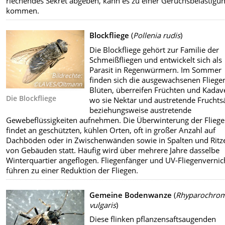
riechendes Sekret abgeben, kann es zu einer Geruchsbelästigu
kommen.
Blockfliege
(
Pollenia rudis
)
Die Blockfliege gehört zur Familie der
Schmeißfliegen und entwickelt sich als
Parasit in Regenwürmern. Im Sommer
Bildrechte
:
finden sich die ausgewachsenen Fliege
©LAVES/Oltmann
Blüten, überreifen Früchten und Kadav
Die Blockfliege
wo sie Nektar und austretende Fruchts
beziehungsweise austretende
Gewebeflüssigkeiten aufnehmen. Die Überwinterung der Flieg
findet an geschützten, kühlen Orten, oft in großer Anzahl auf
Dachböden oder in Zwischenwänden sowie in Spalten und Ritz
von Gebäuden statt. Häufig wird über mehrere Jahre dasselbe
Winterquartier angeflogen. Fliegenfänger und UV-Fliegenvernic
führen zu einer Reduktion der Fliegen.
Gemeine Bodenwanze
(
Rhyparochro
vulgaris
)
Diese flinken pflanzensaftsaugenden