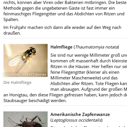
nichts, können aber Viren oder Bakterien mitbringen. Die beste
Methode gegen die ungebetenen Gäste ist fast immer ein
feinmaschiges Fliegengitter und das Abdichten von Ritzen und
Spalten.
Im Frühjahr machen sich dann alle wieder auf den Weg nach
draußen.
Halmfliege
(
Thaumatomyia notata
)
Sie sind nur wenige Millimeter groß un
kommen oft massenhaft durch kleinst
Ritzen in die Häuser. Hier helfen nur se
feine Fliegengitter (kleiner als einen
Bildrechte
:
©LAVES/Beinke
Millimeter Maschenweite) und das
Die Halmfliege
Abdichten aller Ritzen. Tote Fliegen ka
man absaugen. Aufgrund der großen 
an Honigtau, den diese Fliegen gefressen haben, kann jedoch d
Staubsauger beschädigt werden.
Amerikanische Zapfenwanze
(
Leptoglossus occidentalis
)