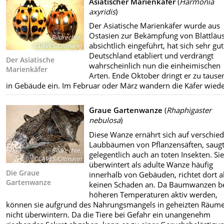
Asiatischer Marienkäfer
(
Harmonia
axyridis
)
Der Asiatische Marienkäfer wurde aus
Ostasien zur Bekämpfung von Blattläu
Bildrechte
:
absichtlich eingeführt, hat sich sehr gut
©LAVES/Oltmann
Deutschland etabliert und verdrängt
Der Asiatische
wahrscheinlich nun die einheimischen
Marienkäfer
Arten. Ende Oktober dringt er zu taus
in Gebäude ein. Im Februar oder März wandern die Käfer wiede
Graue Gartenwanze
(
Rhaphigaster
nebulosa
)
Diese Wanze ernährt sich auf verschie
Laubbäumen von Pflanzensäften, saugt
Bildrechte
:
gelegentlich auch an toten Insekten. Si
©LAVES/Oltmann
überwintert als adulte Wanze häufig
Die Graue
innerhalb von Gebäuden, richtet dort a
Gartenwanze
keinen Schaden an. Da Baumwanzen b
höheren Temperaturen aktiv werden,
können sie aufgrund des Nahrungsmangels in geheizten Räum
nicht überwintern. Da die Tiere bei Gefahr ein unangenehm