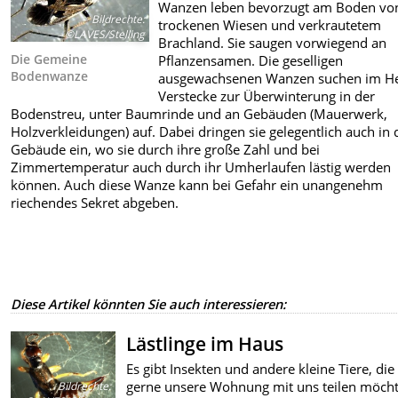
Wanzen leben bevorzugt am Boden vo
Bildrechte
:
trockenen Wiesen und verkrautetem
©LAVES/Stelling
Brachland. Sie saugen vorwiegend an
Die Gemeine
Pflanzensamen. Die geselligen
Bodenwanze
ausgewachsenen Wanzen suchen im He
Verstecke zur Überwinterung in der
Bodenstreu, unter Baumrinde und an Gebäuden (Mauerwerk,
Holzverkleidungen) auf. Dabei dringen sie gelegentlich auch in 
Gebäude ein, wo sie durch ihre große Zahl und bei
Zimmertemperatur auch durch ihr Umherlaufen lästig werden
können.
Auch diese Wanze kann bei Gefahr ein unangenehm
riechendes Sekret abgeben.
Diese Artikel könnten Sie auch interessieren:
Lästlinge im Haus
Es gibt Insekten und andere kleine Tiere, die
gerne unsere Wohnung mit uns teilen möcht
Bildrechte
: