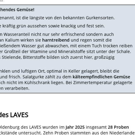
schendes Gemüse!
enannt, ist die längste von den bekannten Gurkensorten.
e kräftig grün aussehen sowie knackig und fest sein.
m Wasseranteil nicht nur sehr erfrischend sondern auch
an Kalium wirken sie
harntreibend
und regen somit die
 fließendem Wasser gut abwaschen, mit einem Tuch trocken reiben
er Großteil der Vitamine und Mineralstoffe sitzt unter der Schale.
Stielende, Bitterstoffe bilden sich zuerst hier, großzügig
len und luftigen Ort, optimal in Keller gelagert, bleibt die
und frisch. Salatgurke zählt zu dem
kälteempfindlichen Gemüse
ch nicht im Kühlschrank liegen. Bei Zimmertemperatur gelagerte
en verarbeiten.
des LAVES
t Oldenburg des LAVES wurden im
Jahr 2025
insgesamt
28 Proben
ckstände untersucht.
Zehn Proben stammten aus den Niederlande