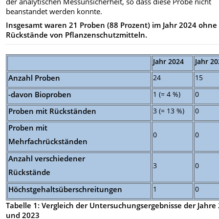
der analytischen Messunsicherheit, so dass diese Probe nicht
beanstandet werden konnte.
Insgesamt waren 21 Proben (88 Prozent) im Jahr 2024 ohne
Rückstände von Pflanzenschutzmitteln.
Jahr 2024
Jahr 2
Anzahl Proben
24
15
-davon Bioproben
1 (= 4 %)
0
Proben mit Rückständen
3 (= 13 %)
0
Proben mit
0
0
Mehrfachrückständen
Anzahl verschiedener
3
0
Rückstände
Höchstgehaltsüberschreitungen
1
0
Tabelle 1: Vergleich der Untersuchungsergebnisse der Jahre
und 2023