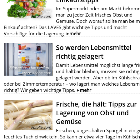
Im Supermarkt oder am Markt bekom
Bildrechte
:
© Renee
man zu jeder Zeit frisches Obst und
Jansoa -
Fotolia.com
Gemüse. Doch worauf sollte man bei
Einkauf achten? Das LAVES gibt wichtige Tipps und macht
Vorschläge für die Lagerung.
mehr
So werden Lebensmittel
richtig gelagert
Damit Lebensmittel möglichst lange fri
Bildrechte
:
chika-milan -
und haltbar bleiben, müssen sie richtig
stock.adobe.com
gelagert werden. Aber ob im Kühlschr
oder bei Zimmertemperatur – wo lagert man welches Lebensmi
richtig? Wir geben wichtige Tipps.
mehr
Frische, die hält: Tipps zur
Lagerung von Obst und
Gemüse
Bildrechte
:
© finecki -
Fotolia.com
Frischen, ungeschälten Spargel in ein g
feuchtes Tuch einwickeln. So kann er etwa vier Tage im Kühlsc