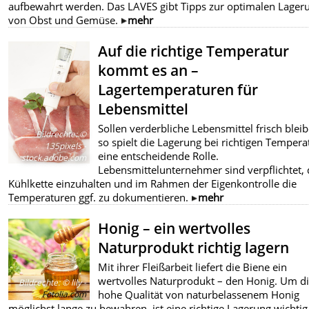
aufbewahrt werden. Das LAVES gibt Tipps zur optimalen Lager
von Obst und Gemüse.
mehr
Auf die richtige Temperatur
kommt es an –
Lagertemperaturen für
Lebensmittel
Sollen verderbliche Lebensmittel frisch bleib
Bildrechte
:
©
so spielt die Lagerung bei richtigen Tempera
135pixels -
eine entscheidende Rolle.
stock.adobe.com
Lebensmittelunternehmer sind verpflichtet, 
Kühlkette einzuhalten und im Rahmen der Eigenkontrolle die
Temperaturen ggf. zu dokumentieren.
mehr
Honig – ein wertvolles
Naturprodukt richtig lagern
Mit ihrer Fleißarbeit liefert die Biene ein
wertvolles Naturprodukt – den Honig. Um d
Bildrechte
:
© lily -
hohe Qualität von naturbelassenem Honig
Fotolia.com
möglichst lange zu bewahren, ist eine richtige Lagerung wichtig