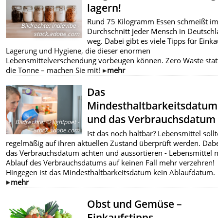
lagern!
Rund 75 Kilogramm Essen schmeißt i
Bildrechte
:
indievibe -
Durchschnitt jeder Mensch in Deutsch
stock.adobe.com
weg. Dabei gibt es viele Tipps für Einka
Lagerung und Hygiene, die dieser enormen
Lebensmittelverschendung vorbeugen können. Zero Waste statt
die Tonne – machen Sie mit!
mehr
Das
Mindesthaltbarkeitsdatum
und das Verbrauchsdatum
Bildrechte
:
© lightpoet -
stock.adobe.com
Ist das noch haltbar? Lebensmittel soll
regelmäßig auf ihren aktuellen Zustand überprüft werden. Dabe
das Verbrauchsdatum achten und aussortieren - Lebensmittel 
Ablauf des Verbrauchsdatums auf keinen Fall mehr verzehren!
Hingegen ist das Mindesthaltbarkeitsdatum kein Ablaufdatum.
mehr
Obst und Gemüse –
Einkaufstipps