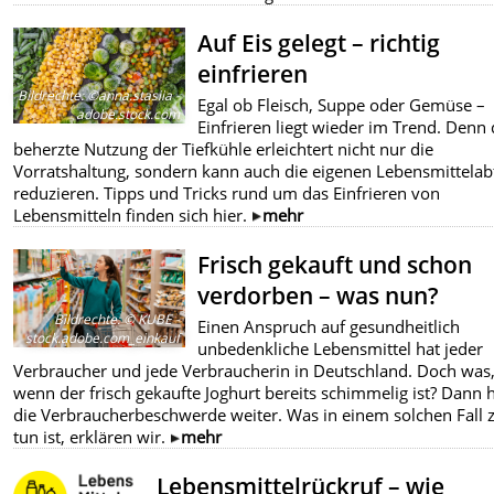
Auf Eis gelegt – richtig
einfrieren
Bildrechte
:
©anna.stasiia -
Egal ob Fleisch, Suppe oder Gemüse –
adobe.stock.com
Einfrieren liegt wieder im Trend. Denn 
beherzte Nutzung der Tiefkühle erleichtert nicht nur die
Vorratshaltung, sondern kann auch die eigenen Lebensmittelabf
reduzieren. Tipps und Tricks rund um das Einfrieren von
Lebensmitteln finden sich hier.
mehr
Frisch gekauft und schon
verdorben – was nun?
Bildrechte
:
© KUBE -
Einen Anspruch auf gesundheitlich
stock.adobe.com_einkauf
unbedenkliche Lebensmittel hat jeder
Verbraucher und jede Verbraucherin in Deutschland. Doch was
wenn der frisch gekaufte Joghurt bereits schimmelig ist? Dann h
die Verbraucherbeschwerde weiter. Was in einem solchen Fall 
tun ist, erklären wir.
mehr
Lebensmittelrückruf – wie