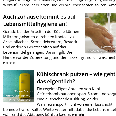
Worauf Verbraucherinnen und Verbraucher achten sollten.
me
Auch zuhause kommt es auf
Lebensmittelhygiene an!
Gerade bei der Arbeit in der Küche können
Mikroorganismen durch den Kontakt zu
Arbeitsflächen, Schneidebrettern, Besteck
und anderen Gerätschaften auf das
Bildrechte
photodesign -
Fotol
Lebensmittel gelangen. Darum gilt: Die
Hände vor der Zubereitung und dem Essen gründlich waschen!
mehr
Kühlschrank putzen – wie geht
das eigentlich?
Ein regelmäßiges Abtauen von Kühl-
Bildrechte
:
©
Gefrierkombinationen spart Strom und sorgt
Dmitry Koksharov –
eine ausreichende Kühlung, da der
stock.adobe.com
Wärmetransport nicht von einer Eisschicht
behindert wird. Kaltes Winterwetter hilft dabei die Lebensmitte
während des Abtauens kühl zu lagern.
mehr