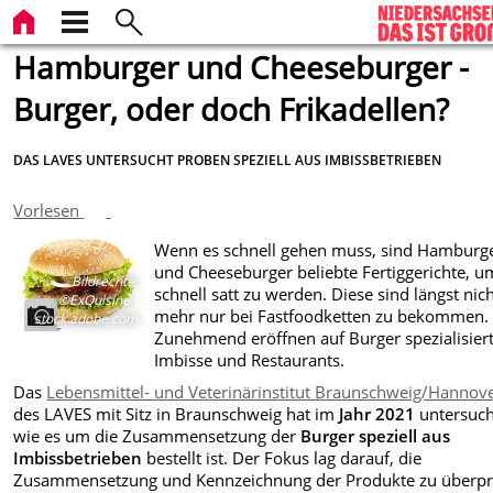
Hamburger und Cheeseburger -
Burger, oder doch Frikadellen?
DAS LAVES UNTERSUCHT PROBEN SPEZIELL AUS IMBISSBETRIEBEN
Vorlesen
Wenn es schnell gehen muss, sind Hamburg
und Cheeseburger beliebte Fertiggerichte, u
Bildrechte
:
schnell satt zu werden. Diese sind längst nic
©ExQuisine -
mehr nur bei Fastfoodketten zu bekommen.
stock.adobe.com
Zunehmend eröffnen auf Burger spezialisier
Imbisse und Restaurants.
Das
Lebensmittel- und Veterinärinstitut Braunschweig/Hannov
des LAVES mit Sitz in Braunschweig hat im
Jahr
2021
untersuch
wie es um die Zusammensetzung der
Burger
speziell aus
Imbissbetrieben
bestellt ist. Der Fokus lag darauf, die
Zusammensetzung und Kennzeichnung der Produkte zu überpr