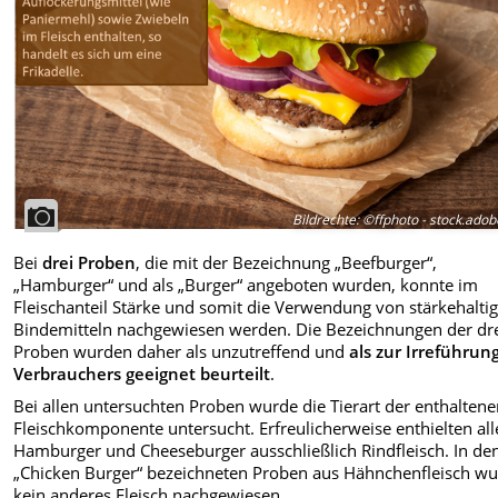
Bildrechte
:
©ffphoto - stock.ado
Bei
drei Proben
, die mit der Bezeichnung „Beefburger“,
„Hamburger“ und als „Burger“ angeboten wurden, konnte im
Fleischanteil Stärke und somit die Verwendung von stärkehalti
Bindemitteln nachgewiesen werden. Die Bezeichnungen der dr
Proben wurden daher als unzutreffend und
als zur
Irreführun
Verbrauchers geeignet beurteilt
.
Bei allen untersuchten Proben wurde die Tierart der enthalten
Fleischkomponente untersucht. Erfreulicherweise enthielten all
Hamburger und Cheeseburger ausschließlich Rindfleisch. In den
„Chicken Burger“ bezeichneten Proben aus Hähnchenfleisch w
kein anderes Fleisch nachgewiesen.