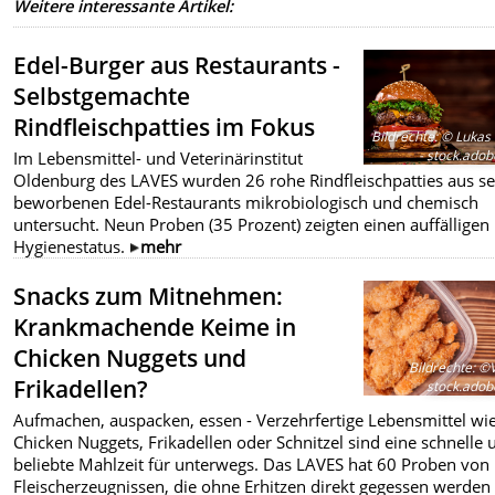
Weitere interessante Artikel:
Edel-Burger aus Restaurants -
Selbstgemachte
Rindfleischpatties im Fokus
Bildrechte
:
© Lukas 
- stock.ado
Im Lebensmittel- und Veterinärinstitut
Oldenburg des LAVES wurden 26 rohe Rindfleischpatties aus se
beworbenen Edel-Restaurants mikrobiologisch und chemisch
untersucht. Neun Proben (35 Prozent) zeigten einen auffälligen
Hygienestatus.
mehr
Snacks zum Mitnehmen:
Krankmachende Keime in
Chicken Nuggets und
Bildrechte
:
©Vi
Frikadellen?
stock.ado
Aufmachen, auspacken, essen - Verzehrfertige Lebensmittel wi
Chicken Nuggets, Frikadellen oder Schnitzel sind eine schnelle 
beliebte Mahlzeit für unterwegs. Das LAVES hat 60 Proben von
Fleischerzeugnissen, die ohne Erhitzen direkt gegessen werden