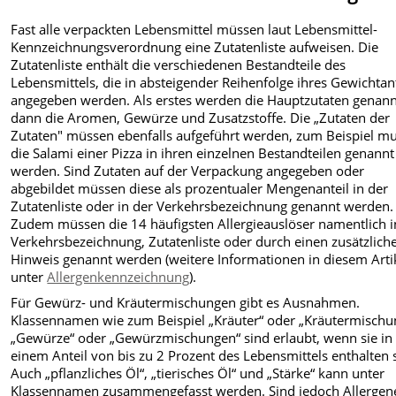
Fast alle verpackten Lebensmittel müssen laut Lebensmittel-
Kennzeichnungsverordnung eine Zutatenliste aufweisen. Die
Zutatenliste enthält die verschiedenen Bestandteile des
Lebensmittels, die in absteigender Reihenfolge ihres Gewichtant
angegeben werden. Als erstes werden die Hauptzutaten genann
dann die Aromen, Gewürze und Zusatzstoffe. Die „Zutaten der
Zutaten" müssen ebenfalls aufgeführt werden, zum Beispiel m
die Salami einer Pizza in ihren einzelnen Bestandteilen genannt
werden. Sind Zutaten auf der Verpackung angegeben oder
abgebildet müssen diese als prozentualer Mengenanteil in der
Zutatenliste oder in der Verkehrsbezeichnung genannt werden.
Zudem müssen die 14 häufigsten Allergieauslöser namentlich i
Verkehrsbezeichnung, Zutatenliste oder durch einen zusätzlich
Hinweis genannt werden (weitere Informationen in diesem Arti
unter
Allergenkennzeichnung
).
Für Gewürz- und Kräutermischungen gibt es Ausnahmen.
Klassennamen wie zum Beispiel „Kräuter“ oder „Kräutermischu
„Gewürze“ oder „Gewürzmischungen“ sind erlaubt, wenn sie in
einem Anteil von bis zu 2 Prozent des Lebensmittels enthalten 
Auch „pflanzliches Öl“, „tierisches Öl“ und „Stärke“ kann unter
Klassennamen zusammengefasst werden. Sind jedoch Allergen