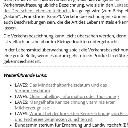
Verkehrsauffassung übliche Bezeichnung, wie sie in den
Leitsä
des Deutschen Lebensmittelbuchs
festgelegt wird (zum Beispie
„Salami“, „Frankfurter Kranz“). Verkehrsbezeichnungen können
auch Beschreibungen sein, die die Art des Lebensmittels erken
lassen.
Die Verkehrsbezeichnung kann leicht übersehen werden, denn 
ist vielfach unscheinbar im Kleingedruckten untergebracht.
In der Lebensmittelüberwachung spielt die Verkehrsbezeichnu
eine große Rolle, wenn es darum geht, ob ein Produkt irreführ
gekennzeichnet ist.
Weiterführende Links:
LAVES:
Das Mindesthaltbarkeitsdatum und das
Verbrauchsdatum
LAVES:
Clean Labelling: Information oder Täuschung?
LAVES:
Mangelhafte Kennzeichnung vitaminisierter
Milcherzeugnisse
LAVES:
Worauf bei der korrekten Kennzeichnung von Fis
und Fischereierzeugnissen zu achten ist
Bundesministerium für Ernährung und Landwirtschaft (B