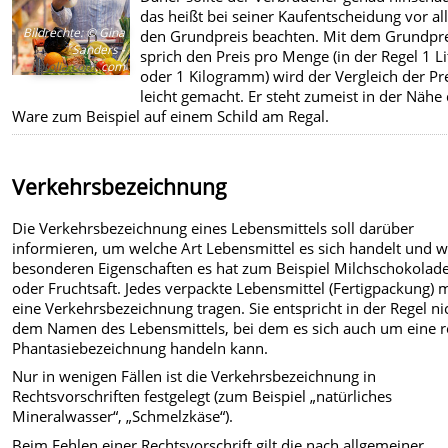
das heißt bei seiner Kaufentscheidung vor a
Bildrechte
:
© Gina
den Grundpreis beachten. Mit dem Grundpre
Sanders -
sprich den Preis pro Menge (in der Regel 1 Li
Fotolia.com
. com
oder 1 Kilogramm) wird der Vergleich der Pr
leicht gemacht. Er steht zumeist in der Nähe
Ware zum Beispiel auf einem Schild am Regal.
Verkehrsbezeichnung
Die Verkehrsbezeichnung eines Lebensmittels soll darüber
informieren, um welche Art Lebensmittel es sich handelt und 
besonderen Eigenschaften es hat zum Beispiel Milchschokolad
oder Fruchtsaft. Jedes verpackte Lebensmittel (Fertigpackung) 
eine Verkehrsbezeichnung tragen. Sie entspricht in der Regel ni
dem Namen des Lebensmittels, bei dem es sich auch um eine r
Phantasiebezeichnung handeln kann.
Nur in wenigen Fällen ist die Verkehrsbezeichnung in
Rechtsvorschriften festgelegt (zum Beispiel „natürliches
Mineralwasser“, „Schmelzkäse“).
Beim Fehlen einer Rechtsvorschrift gilt die nach allgemeiner