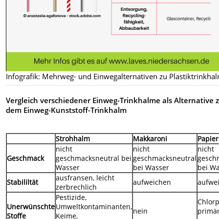
Infografik: Mehrweg- und Einwegalternativen zu Plastiktrinkha
Vergleich verschiedener Einweg-Trinkhalme als Alternative 
dem Einweg-Kunststoff-Trinkhalm
Strohhalm
Makkaroni
Papier
nicht
nicht
nicht
Geschmack
geschmacksneutral bei
geschmacksneutral
gesch
Wasser
bei Wasser
bei W
ausfransen, leicht
Stabililtät
aufweichen
aufwe
zerbrechlich
Pestizide,
Chlorp
Unerwünschte
Umweltkontaminanten,
nein
primä
Stoffe
Keime,