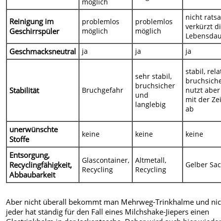
möglich
nicht rats
Reinigung im
problemlos
problemlos
verkürzt d
Geschirrspüler
möglich
möglich
Lebensda
Geschmacksneutral
ja
ja
ja
stabil, rela
sehr stabil,
bruchsiche
bruchsicher
Stabilität
Bruchgefahr
nutzt aber
und
mit der Zei
langlebig
ab
unerwünschte
keine
keine
keine
Stoffe
Entsorgung,
Glascontainer,
Altmetall,
Recyclingfähigkeit,
Gelber Sa
Recycling
Recycling
Abbaubarkeit
Aber nicht überall bekommt man Mehrweg-Trinkhalme und nic
jeder hat ständig für den Fall eines Milchshake-Jiepers einen