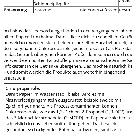
aroma
Schimmelpilzgifte
Entsorgung
Biotonne
Biotonne/Aufessen
Restm
Im Fokus der Überwachung standen in den vergangenen Jahren
allem Papier-Trinkhalme. Damit diese nicht zu schnell im Getr
aufweichen, werden sie mit einem speziellen Harz behandelt, a
dem sogenannte Chlorpropanole (siehe Infokasten) als Rückstä
in das Getränk übergehen können. Außerdem können durch di
verwendeten bunten Farbstoffe primäre aromatische Amine (s
Infokasten) in die Getränke übergehen. Das möchte natürlich k
– und somit werden die Produkte auch weiterhin eingehend
untersucht.
Chlorpropanole:
Damit Papier im Wasser stabil bleibt, wird es mit
Nassverfestigungsmitteln ausgerüstet, beispielsweise mit
Epichlorhydrinharz. Als Prozesskontaminanten können
Chlorpropanole, wie das 1,3-Dichlor- 2-Propanol (1,3-DCP) un
das 3-Monochlorpropandiol (3-MCPD) im Papier verbleiben u
schließlich in das Lebensmittel übergehen. Da diese ein
gesundheitsschädigendes Potential aufweisen, sind sie in