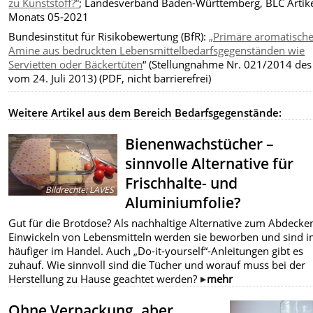
zu Kunststoff?“
; Landesverband Baden-Württemberg, BLC Artike
Monats 05-2021
Bundesinstitut für Risikobewertung (BfR):
„Primäre aromatisch
Amine aus bedruckten Lebensmittelbedarfsgegenständen wie
Servietten oder Bäckertüten
“ (Stellungnahme Nr. 021/2014 des
vom 24. Juli 2013) (PDF, nicht barrierefrei)
Weitere Artikel aus dem Bereich Bedarfsgegenstände:
Bienenwachstücher –
sinnvolle Alternative für
Frischhalte- und
Bildrechte
:
LAVES
Aluminiumfolie?
Gut für die Brotdose? Als nachhaltige Alternative zum Abdecke
Einwickeln von Lebensmitteln werden sie beworben und sind 
häufiger im Handel. Auch „Do-it-yourself“-Anleitungen gibt es
zuhauf. Wie sinnvoll sind die Tücher und worauf muss bei der
Herstellung zu Hause geachtet werden?
mehr
Ohne Verpackung, aber