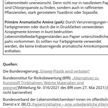
Lebensmitteln unerwünscht. Denn nicht nur in nassfestem Pap
sind Chlorpropanole zu finden, sondern auch in raffinierten
Pflanzenölen, stark geröstetem Toastbrot oder Sojasoße.
Primäre Aromatische Amine (paA):
Durch Verunreinigungen 
Farbpigmenten oder durch die in Druckfarben verwendeten
Azopigmente können in bunt bedruckten
Lebensmittelbedarfsgegenständen aus Papier unterschiedlich
paAs vorkommen. Es sollten nur Farbpigmente verwendet
werden, die keine krebserregende aromatische Aminkompon
enthalten.
Quellen:
Die Bundesregierung:
„Einweg-Plastik wird verboten“
Bundesinstitut für Risikobewertung (BfR):
„Alternativen zu
Kunststoff-Trinkhalmen: Welche Materialien sind
geeignet“
(Mitteilung Nr. 016/2021 des BfR vom 27. Mai 2021) 
nicht barrierefrei)
Bundesverband der Lebensmittelchemiker/-innen im öffentlic
Dienst e.V. (BLC):
„Papiertrinkhalme – eine unbedenkliche Altern