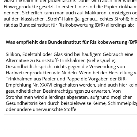
Glastrinkhalm in der Jackentasche. Daher wird auch hier wieder
Einwegprodukte gesetzt. In erster Linie sind die Papiertrinkhal
nennen. Sicherlich kann man auch auf Makkaroni umsteigen o
auf den klassischen „Stroh“-Halm (ja, genau… echtes Stroh!); hi
rät das Bundesinstitut für Risikobewertung (BfR) allerdings ab:
Was empfiehlt das Bundesinstitut für Risikobewertung (BfR
Silikon, Edelstahl oder Glas sind bei häufigem Gebrauch eine
Alternative zu Kunststoff-Trinkhalmen (siehe Quelle).
Gesundheitlich spricht nichts gegen die Verwendung von
Hartweizenprodukten wie Nudeln. Wenn bei der Herstellung 
Trinkhalmen aus Papier und Pappe die Vorgaben der BfR-
Empfehlung Nr. XXXVI eingehalten werden, sind auch hier kei
gesundheitlichen Beeinträchtigungen zu erwarten. Von
Strohhalmen wird allerdings abgeraten, aufgrund möglicher
Gesundheitsrisiken durch beispielsweise Keime, Schimmelpilzg
oder andere unerwünschte Stoffe