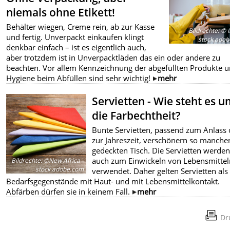
niemals ohne Etikett!
Behälter wiegen, Creme rein, ab zur Kasse
Bildrechte
:
© I
und fertig. Unverpackt einkaufen klingt
stock.ado
denkbar einfach – ist es eigentlich auch,
aber trotzdem ist in Unverpacktläden das ein oder andere zu
beachten. Vor allem Kennzeichnung der abgefüllten Produkte 
Hygiene beim Abfüllen sind sehr wichtig!
mehr
Servietten - Wie steht es 
die Farbechtheit?
Bunte Servietten, passend zum Anlass
zur Jahreszeit, verschönern so manche
gedeckten Tisch. Die Servietten werden
auch zum Einwickeln von Lebensmittel
Bildrechte
:
©New Africa -
stock.adobe.com
verwendet. Daher gelten Servietten als
Bedarfsgegenstände mit Haut- und mit Lebensmittelkontakt.
Abfärben dürfen sie in keinem Fall.
mehr
Dr