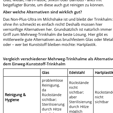
beigefügter Bürste, um diese auch gut reinigen zu können.
Aber welche Alternativen sind wirklich gut?
Das Non-Plus-Ultra im Milchshake ist und bleibt der Trinkhalm:
ohne ihn schmeckt es einfach nicht! Deshalb müssen hier
vernünftige Alternativen her. Grundsätzlich ist natürlich immer
Griff zum Mehrweg-Trinkhalm die beste Lösung. Hier gibt es
mittlerweile gute Alternativen aus bruchfestem Glas oder Metal
oder – wer bei Kunststoff bleiben möchte: Hartplastik.
Vergleich verschiedener Mehrweg-Trinkhalme als Alternativ
dem Einweg-Kunststoff-Trinkhalm
Glas
Edelstahl
Hartplasti
problemlose
Rückstände
Reinigung,
nicht
da
sichtbar;
Rückständ
Reinigung &
Rückstände
aber
nicht
Hygiene
sichtbar;
Sterilisierung
sichtbar
Sterilisierung
durch Hitze
durch Hitze
möglich