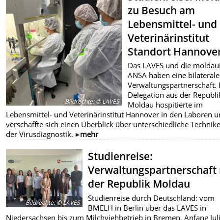
zu Besuch am
Lebensmittel- und
Veterinärinstitut
Standort Hannove
Das LAVES und die moldau
ANSA haben eine bilaterale
Verwaltungspartnerschaft. 
Delegation aus der Republi
Bildrechte
:
© LAVES
Moldau hospitierte im
Lebensmittel- und Veterinärinstitut Hannover in den Laboren 
verschaffte sich einen Überblick über unterschiedliche Technike
der Virusdiagnostik.
mehr
Studienreise:
Verwaltungspartnerschaft
der Republik Moldau
Studienreise durch Deutschland: vom
Bildrechte
:
© LAVES
BMELH in Berlin über das LAVES in
Niedersachsen bis zum Milchviehbetrieb in Bremen. Anfang Jul