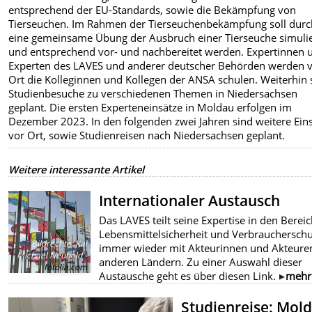
entsprechend der EU-Standards, sowie die Bekämpfung von
Tierseuchen. Im Rahmen der Tierseuchenbekämpfung soll durc
eine gemeinsame Übung der Ausbruch einer Tierseuche simulie
und entsprechend vor- und nachbereitet werden. Expertinnen 
Experten des LAVES und anderer deutscher Behörden werden 
Ort die Kolleginnen und Kollegen der ANSA schulen. Weiterhin 
Studienbesuche zu verschiedenen Themen in Niedersachsen
geplant. Die ersten Experteneinsätze in Moldau erfolgen im
Dezember 2023. In den folgenden zwei Jahren sind weitere Ein
vor Ort, sowie Studienreisen nach Niedersachsen geplant.
Weitere interessante Artikel
Internationaler Austausch
Das LAVES teilt seine Expertise in den Berei
Lebensmittelsicherheit und Verbraucherschu
Bildrechte
:
Kai
immer wieder mit Akteurinnen und Akteure
Michael Neuhold -
anderen Ländern. Zu einer Auswahl dieser
fotolia.com
Austausche geht es über diesen Link.
mehr
Studienreise: Mol