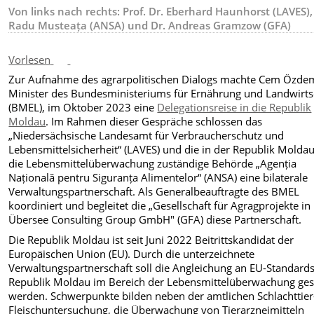
Von links nach rechts: Prof. Dr. Eberhard Haunhorst (LAVES),
Radu Musteața (ANSA) und Dr. Andreas Gramzow (GFA)
Vorlesen
Zur Aufnahme des agrarpolitischen Dialogs machte Cem Özdem
Minister des Bundesministeriums für Ernährung und Landwirts
(BMEL), im Oktober 2023 eine
Delegationsreise in die Republik
Moldau
. Im Rahmen dieser Gespräche schlossen das
„Niedersächsische Landesamt für Verbraucherschutz und
Lebensmittelsicherheit“ (LAVES) und die in der Republik Moldau
die Lebensmittelüberwachung zuständige Behörde „Agenția
Națională pentru Siguranța Alimentelor“ (ANSA) eine bilaterale
Verwaltungspartnerschaft.
Als Generalbeauftragte des BMEL
koordiniert und begleitet die „Gesellschaft für Agragprojekte in
Übersee Consulting Group GmbH" (GFA) diese Partnerschaft.
Die Republik Moldau ist seit Juni 2022 Beitrittskandidat der
Europäischen Union (EU).
Durch die unterzeichnete
Verwaltungspartnerschaft soll die Angleichung an EU-Standards
Republik Moldau im Bereich der Lebensmittelüberwachung ges
werden. Schwerpunkte bilden neben der amtlichen Schlachttier
Fleischuntersuchung, die Überwachung von Tierarzneimitteln