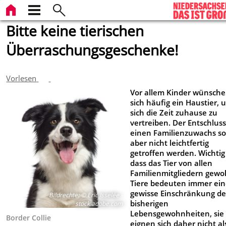
Bitte keine tierischen
Überraschungsgeschenke!
Vorlesen
Vor allem Kinder wünsch
sich häufig ein Haustier, 
sich die Zeit zuhause zu
vertreiben. Der Entschluss
einen Familienzuwachs so
aber nicht leichtfertig
getroffen werden. Wichtig 
dass das Tier von allen
Familienmitgliedern gewoll
Tiere bedeuten immer ei
gewisse Einschränkung de
Bildrechte
:
© Eric Isselée -
bisherigen
stock.adobe.com
Lebensgewohnheiten, sie
Border Collie
eignen sich daher nicht al