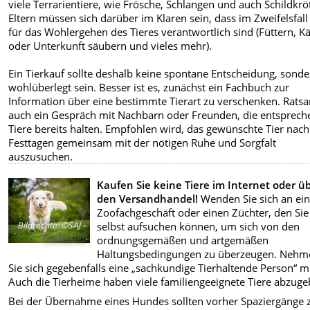
viele Terrarientiere, wie Frösche, Schlangen und auch Schildkrö
Eltern müssen sich darüber im Klaren sein, dass im Zweifelsfall
für das Wohlergehen des Tieres verantwortlich sind (Füttern, Kä
oder Unterkunft säubern und vieles mehr).
Ein Tierkauf sollte deshalb keine spontane Entscheidung, sond
wohlüberlegt sein. Besser ist es, zunächst ein Fachbuch zur
Information über eine bestimmte Tierart zu verschenken. Ratsa
auch ein Gespräch mit Nachbarn oder Freunden, die entsprec
Tiere bereits halten. Empfohlen wird, das gewünschte Tier nac
Festtagen gemeinsam mit der nötigen Ruhe und Sorgfalt
auszusuchen.
Kaufen Sie keine Tiere im Internet oder ü
den Versandhandel!
Wenden Sie sich an ei
Zoofachgeschäft oder einen Züchter, den Sie
selbst aufsuchen können, um sich von den
Bildrechte
:
©SAJ –
Fotolia.com
ordnungsgemäßen und artgemäßen
Haltungsbedingungen zu überzeugen. Nehm
Sie sich gegebenfalls eine „sachkundige Tierhaltende Person“ mi
Auch die Tierheime haben viele familiengeeignete Tiere abzuge
Bei der Übernahme eines Hundes sollten vorher Spaziergänge