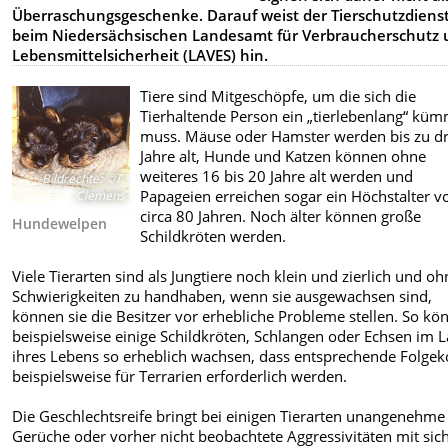
Überraschungsgeschenke. Darauf weist der Tierschutzdiens
beim Niedersächsischen Landesamt für Verbraucherschutz
Lebensmittelsicherheit (LAVES) hin.
Tiere sind Mitgeschöpfe, um die sich die
Tierhaltende Person ein „tierlebenlang“ kü
muss. Mäuse oder Hamster werden bis zu dr
Jahre alt, Hunde und Katzen können ohne
weiteres 16 bis 20 Jahre alt werden und
Bildrechte
:
©T.
Papageien erreichen sogar ein Höchstalter v
Clemens
circa 80 Jahren. Noch älter können große
Hundewelpen
Schildkröten werden.
Viele Tierarten sind als Jungtiere noch klein und zierlich und o
Schwierigkeiten zu handhaben, wenn sie ausgewachsen sind,
können sie die Besitzer vor erhebliche Probleme stellen. So kö
beispielsweise einige Schildkröten, Schlangen oder Echsen im 
ihres Lebens so erheblich wachsen, dass entsprechende Folgek
beispielsweise für Terrarien erforderlich werden.
Die Geschlechtsreife bringt bei einigen Tierarten unangenehme
Gerüche oder vorher nicht beobachtete Aggressivitäten mit sich