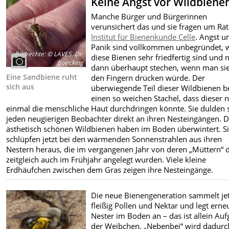
Keine Angst vor Wildbiene
Manche Bürger und Bürgerinnen
verunsichert das und sie fragen um Rat
Institut für Bienenkunde Celle
. Angst u
Panik sind vollkommen unbegründet, w
Bildrechte
:
© LAVES, Dr.
diese Bienen sehr friedfertig sind und 
Boecking
dann überhaupt stechen, wenn man sie
Eine Sandbiene ruht
den Fingern drücken würde. Der
sich aus
überwiegende Teil dieser Wildbienen be
einen so weichen Stachel, dass dieser n
einmal die menschliche Haut durchdringen könnte. Sie dulden 
jeden neugierigen Beobachter direkt an ihren Nesteingängen. D
ästhetisch schönen Wildbienen haben im Boden überwintert. S
schlüpfen jetzt bei den wärmenden Sonnenstrahlen aus ihren
Nestern heraus, die im vergangenen Jahr von deren „Müttern“ 
zeitgleich auch im Frühjahr angelegt wurden. Viele kleine
Erdhäufchen zwischen dem Gras zeigen ihre Nesteingänge.
Die neue Bienengeneration sammelt jet
fleißig Pollen und Nektar und legt erne
Nester im Boden an – das ist allein Au
der Weibchen. „Nebenbei“ wird dadurc