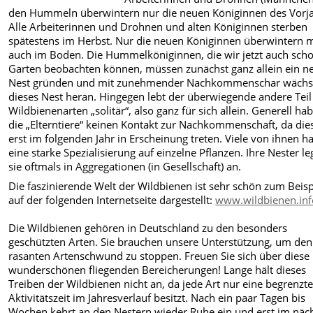
den Hummeln überwintern nur die neuen Königinnen des Vorja
Alle Arbeiterinnen und Drohnen und alten Königinnen sterben
spätestens im Herbst. Nur die neuen Königinnen überwintern m
auch im Boden. Die Hummelköniginnen, die wir jetzt auch sch
Garten beobachten können, müssen zunächst ganz allein ein n
Nest gründen und mit zunehmender Nachkommenschar wächs
dieses Nest heran. Hingegen lebt der überwiegende andere Teil
Wildbienenarten „solitär“, also ganz für sich allein. Generell ha
die „Elterntiere“ keinen Kontakt zur Nachkommenschaft, da die
erst im folgenden Jahr in Erscheinung treten. Viele von ihnen h
eine starke Spezialisierung auf einzelne Pflanzen. Ihre Nester l
sie oftmals in Aggregationen (in Gesellschaft) an.
Die faszinierende Welt der Wildbienen ist sehr schön zum Beisp
auf der folgenden Internetseite dargestellt:
www.wildbienen.inf
Die Wildbienen gehören in Deutschland zu den besonders
geschützten Arten. Sie brauchen unsere Unterstützung, um den
rasanten Artenschwund zu stoppen. Freuen Sie sich über diese
wunderschönen fliegenden Bereicherungen! Lange hält dieses
Treiben der Wildbienen nicht an, da jede Art nur eine begrenzt
Aktivitätszeit im Jahresverlauf besitzt. Nach ein paar Tagen bis
Wochen kehrt an den Nestern wieder Ruhe ein und erst im näc