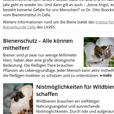
Jahr geht es wieder los. Und dann gilt es auch – „keine Angst, e
besteht keinerlei Gefahr für uns Menschen!” so Dr. Otto Boecki
vom Bieneninstitut in Celle.
Weitere Informationen rund um die Biene bietet das
Institut für
Bienenkunde Celle
des LAVES.
Bienenschutz – Alle können
mithelfen!
Bienen sind ja zwar nur wenige Millimeter
klein, haben aber eine große ökologische
Bildrec
Boecking/
Bedeutung. Die fleißigen Tiere brauchen
Pflanzen als Lebensgrundlage. Jeder Mensch kann aktiv mithelf
die fleißigen Insekten zu schützen und zu unterstützen.
mehr
Nistmöglichkeiten für Wildbie
schaffen
Wildbienen brauchen ein vielfältiges
Nahrungsangebot und ausreichende
Bildrechte
:
Claudia
Nistmöglichkeiten. Durch öde und aufgeräu
Koch