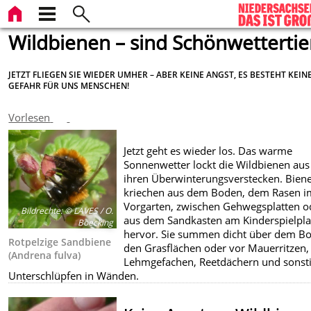
Wildbienen – sind Schönwettertie
JETZT FLIEGEN SIE WIEDER UMHER – ABER KEINE ANGST, ES BESTEHT KEIN
GEFAHR FÜR UNS MENSCHEN!
Vorlesen
Jetzt geht es wieder los. Das warme
Sonnenwetter lockt die Wildbienen aus
ihren Überwinterungsverstecken. Bien
kriechen aus dem Boden, dem Rasen i
Vorgarten, zwischen Gehwegsplatten o
Bildrechte
:
© LAVES / O.
aus dem Sandkasten am Kinderspielpla
Boecking
hervor. Sie summen dicht über dem B
Rotpelzige Sandbiene
den Grasflächen oder vor Mauerritzen,
(Andrena fulva)
Lehmgefachen, Reetdächern und sonst
Unterschlüpfen in Wänden.