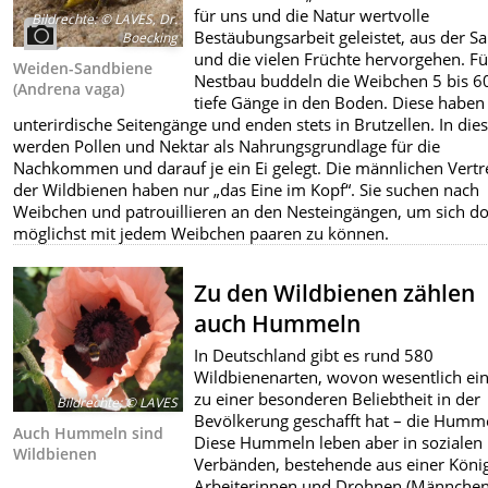
für uns und die Natur wertvolle
Bildrechte
:
© LAVES, Dr.
Bestäubungsarbeit geleistet, aus der 
Boecking
und die vielen Früchte hervorgehen. F
Weiden-Sandbiene
Nestbau buddeln die Weibchen 5 bis 6
(Andrena vaga)
tiefe Gänge in den Boden. Diese haben 
unterirdische Seitengänge und enden stets in Brutzellen. In die
werden Pollen und Nektar als Nahrungsgrundlage für die
Nachkommen und darauf je ein Ei gelegt. Die männlichen Vertr
der Wildbienen haben nur „das Eine im Kopf“. Sie suchen nach
Weibchen und patrouillieren an den Nesteingängen, um sich do
möglichst mit jedem Weibchen paaren zu können.
Zu den Wildbienen zählen
auch Hummeln
In Deutschland gibt es rund 580
Wildbienenarten, wovon wesentlich ein
zu einer besonderen Beliebtheit in der
Bildrechte
:
© LAVES
Bevölkerung geschafft hat – die Humme
Auch Hummeln sind
Diese Hummeln leben aber in sozialen
Wildbienen
Verbänden, bestehende aus einer König
Arbeiterinnen und Drohnen (Männchen)