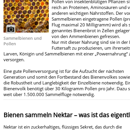
Pollen von insektenblütigen Pflanzen s
reich an Proteinen, Aminosäuren und v
anderen wichtigen Nährstoffen. Der vo
Sammelbienen eingetragene Pollen (pr
Flug maximal 20 Milligramm) wird als 
Bildrechte
:
IB Celle
genanntes Bienenbrot in Zellen gelager
von den Ammenbienen gefressen.
Sammelbienen und
Nur mit dieser Nahrung sind sie in der
Pollen
Futtersaft zu produzieren, um ihrerseit
Larven, Königin und Sammelbienen mit einer „Powernahrung“ 
versorgen.
Eine gute Pollenversorgung ist für die Aufzucht der nächsten
Generation und somit den Fortbestand des Bienenvolkes sowie
die Robustheit und Langlebigkeit der Einzelbiene notwendig. Ei
Bienenvolk benötigt über 30 Kilogramm Pollen pro Jahr. Dazu 
weit über 1.500.000 Sammelflüge notwendig.
Bienen sammeln Nektar – was ist das eigentl
Nektar ist ein zuckerhaltiges, flüssiges Sekret, das durch die