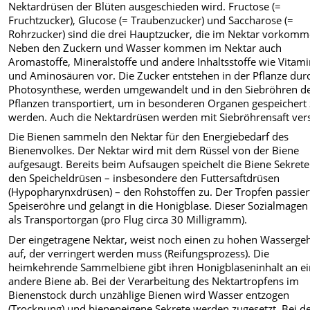
Nektardrüsen der Blüten ausgeschieden wird. Fructose (=
Fruchtzucker), Glucose (= Traubenzucker) und Saccharose (=
Rohrzucker) sind die drei Hauptzucker, die im Nektar vorkomm
Neben den Zuckern und Wasser kommen im Nektar auch
Aromastoffe, Mineralstoffe und andere Inhaltsstoffe wie Vitam
und Aminosäuren vor. Die Zucker entstehen in der Pflanze dur
Photosynthese, werden umgewandelt und in den Siebröhren d
Pflanzen transportiert, um in besonderen Organen gespeichert
werden. Auch die Nektardrüsen werden mit Siebröhrensaft vers
Die Bienen sammeln den Nektar für den Energiebedarf des
Bienenvolkes. Der Nektar wird mit dem Rüssel von der Biene
aufgesaugt. Bereits beim Aufsaugen speichelt die Biene Sekrete
den Speicheldrüsen – insbesondere den Futtersaftdrüsen
(Hypopharynxdrüsen) – den Rohstoffen zu. Der Tropfen passier
Speiseröhre und gelangt in die Honigblase. Dieser Sozialmagen
als Transportorgan (pro Flug circa 30 Milligramm).
Der eingetragene Nektar, weist noch einen zu hohen Wassergeh
auf, der verringert werden muss (Reifungsprozess). Die
heimkehrende Sammelbiene gibt ihren Honigblaseninhalt an e
andere Biene ab. Bei der Verarbeitung des Nektartropfens im
Bienenstock durch unzählige Bienen wird Wasser entzogen
(Trocknung) und bieneneigene Sekrete werden zugesetzt. Bei d