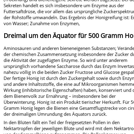
Sekreten handelt es sich insbesondere um Enzyme aus der
Futtersaftdrüse, die vor allem das ursprüngliche Zuckerspektr
der Rohstoffe umwandeln. Das Ergebnis der Honigreifung ist: E
von Wasser; Zunahme von Enzymen,
Dreimal um den Äquator für 500 Gramm Ho
Aminosäuren und anderen bieneneigenen Substanzen; Veränd
der chemischen Zusammensetzung insbesondere der Zucker d
die Aktivität der zugefügten Enzyme. So wird unter anderem
ursprünglich vorhandene Saccharose durch das Enzym Inverta
nahezu völlig in die beiden Zucker Fructose und Glucose gespal
Der fertige Honig ist durch den Zuckergehalt sowie durch Enz
und andere Inhaltsstoffe, die eine auf Mikroorganismen hem
Wirkung (inhibitorische Eigenschaften) haben, konserviert und 
dem Bienenvolk zur Ernährung – insbesondere bei der
Überwinterung. Honig ist ein Produkt tierischer Herkunft. Für 
Gramm Honig legen die Bienen eine Gesamtflugstrecke von cir
der dreimaligen Umrundung des Äquators zurück.
In den Blüten fällt ein Teil der freigesetzten Pollen in den
Nektartropfen der jeweiligen Blüte und wird mit dem Nektartr