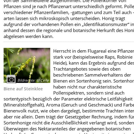
von der Sammelbiene aufgenommen. Die Pollenkörner von
Pflanzen sind je nach Pflanzenart unterschiedlich geformt. Poll
verschiedener Pflanzenfamilien, -gattungen und zum Teil auch 
arten lassen sich mikroskopisch unterscheiden. Honig trägt
aufgrund der vorhandenen Pollen ein „Identifikationsmuster“ in
anhand dessen die regionale und botanische Herkunft des Hon
abgelesen werden kann.
Herrscht in dem Flugareal eine Pflanze
stark vor (beispielsweise Raps, Robinie
Heide), kann das Ergebnis aufgrund de
Trachtangebotes sowie des oben
beschriebenen Sammelverhaltens der
Bildrechte
:
IB Celle
Bienen ein Sortenhonig sein. Sortenho
haben nicht nur charakteristische
Biene auf Steinklee
Pollenspektren, sondern sind auch
sortentypisch bezüglich der Parameter elektrische Leitfähigkeit
(Mineralstoffgehalt), Aroma (Geruch und Geschmack) und Farbe
Bienenvolk nutzt, wie oben dargelegt, bestimmte Trachten inten
aber nie allein. Dem trägt der Gesetzgeber Rechnung, indem fü
Sortenhonige nicht die Ausschließlichkeit verlangt wird, sonder
Überwiegen des Nektaranteiles der angegebenen botanischen