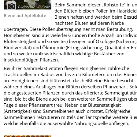
Beim Sammeln dieser „Rohstoffe“ in u
Bildrechte
:
IB Celle
den Blüten bleiben Pollen im Haarkleid
Biene auf Apfelblüte
Bienen haften und werden beim Besuc
nächsten Blüten auf deren Narbe
übertragen. Diese Pollenübertragung nennt man Bestäubung.
Honigbienen sind aus vielerlei Gründen (hohe Anzahl an Indivi
Blütenstetigkeit und so weiter) bezogen auf Ökologie (Sicherun
Biodiversität) und Ökonomie (Ertragssicherung, Qualität der Fr
und so weiter) volkswirtschaftlich wichtige Bestäuber von
insektenblütigen Pflanzen.
Bei ihren Sammelaktivitäten fliegen Honigbienen zahlreiche
Trachtquellen im Radius von bis zu 5 Kilometern um das Biene
an. Honigbienen sind blütenstet, das heißt eine Biene besucht
während eines Ausfluges nur Blüten derselben Pflanzenart. Sof
die angesteuerten Pflanzen durch das offerierte Sammelgut attr
sind, bleibt die Biene auch bei den weiteren Sammelflügen übe
Tage dieser Pflanzenart treu. Neben der Blütenstetigkeit
(Artstetigkeit) sind Sammelbienen auch ortsstet. Erfolgreiche
Sammelbienen rekrutieren mittels der Tanzsprache weitere Bie
welche ebenfalls die auserwählte Nahrungsquelle anfliegen.