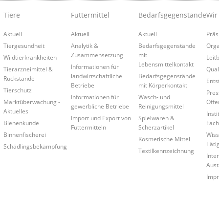
Tiere
Futtermittel
Bedarfsgegenstände
Wir
Aktuell
Aktuell
Aktuell
Präs
Tiergesundheit
Analytik &
Bedarfsgegenstände
Orga
Zusammensetzung
mit
Wildtierkrankheiten
Leitb
Lebensmittelkontakt
Informationen für
Tierarzneimittel &
Qual
landwirtschaftliche
Bedarfsgegenstände
Rückstände
Ents
Betriebe
mit Körperkontakt
Tierschutz
Pres
Informationen für
Wasch- und
Marktüberwachung -
Öffe
gewerbliche Betriebe
Reinigungsmittel
Aktuelles
Insti
Import und Export von
Spielwaren &
Bienenkunde
Fach
Futtermitteln
Scherzartikel
Binnenfischerei
Wiss
Kosmetische Mittel
Täti
Schädlingsbekämpfung
Textilkennzeichnung
Inte
Aust
Imp