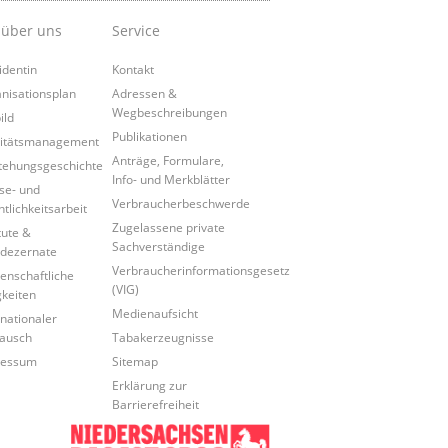
 über uns
Service
identin
Kontakt
nisationsplan
Adressen &
Wegbeschreibungen
ild
Publikationen
itätsmanagement
Anträge, Formulare,
tehungsgeschichte
Info- und Merkblätter
se- und
Verbraucherbeschwerde
ntlichkeitsarbeit
Zugelassene private
tute &
Sachverständige
dezernate
Verbraucherinformationsgesetz
enschaftliche
(VIG)
gkeiten
Medienaufsicht
rnationaler
ausch
Tabakerzeugnisse
ressum
Sitemap
Erklärung zur
Barrierefreiheit