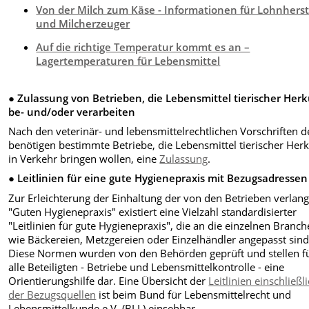
Von der Milch zum Käse - Informationen für Lohnherst
und Milcherzeuger
Auf die richtige Temperatur kommt es an –
Lagertemperaturen für Lebensmittel
● Zulassung von Betrieben, die Lebensmittel tierischer Herk
be- und/oder verarbeiten
Nach den veterinär- und lebensmittelrechtlichen Vorschriften d
benötigen bestimmte Betriebe, die Lebensmittel tierischer Her
in Verkehr bringen wollen, eine
Zulassung
.
● Leitlinien für eine gute Hygienepraxis mit Bezugsadressen
Zur Erleichterung der Einhaltung der von den Betrieben verlan
"Guten Hygienepraxis" existiert eine Vielzahl standardisierter
"Leitlinien für gute Hygienepraxis", die an die einzelnen Branc
wie Bäckereien, Metzgereien oder Einzelhändler angepasst sind
Diese Normen wurden von den Behörden geprüft und stellen f
alle Beteiligten - Betriebe und Lebensmittelkontrolle - eine
Orientierungshilfe dar. Eine Übersicht der
Leitlinien einschließl
der Bezugsquellen
ist beim Bund für Lebensmittelrecht und
Lebensmittelkunde e.V. (BLL) einsehbar.