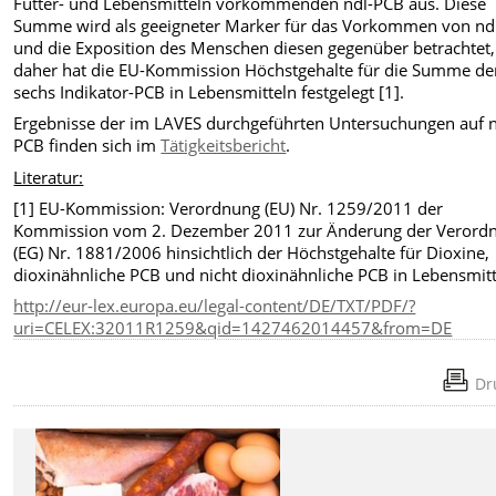
Futter- und Lebensmitteln vorkommenden ndl-PCB aus. Diese
Summe wird als geeigneter Marker für das Vorkommen von nd
und die Exposition des Menschen diesen gegenüber betrachtet,
daher hat die EU-Kommission Höchstgehalte für die Summe de
sechs Indikator-PCB in Lebensmitteln festgelegt [1].
Ergebnisse der im LAVES durchgeführten Untersuchungen auf n
PCB finden sich im
Tätigkeitsbericht
.
Literatur:
[1] EU-Kommission: Verordnung (EU) Nr. 1259/2011 der
Kommission vom 2. Dezember 2011 zur Änderung der Verord
(EG) Nr. 1881/2006 hinsichtlich der Höchstgehalte für Dioxine,
dioxinähnliche PCB und nicht dioxinähnliche PCB in Lebensmitt
http://eur-lex.europa.eu/legal-content/DE/TXT/PDF/?
uri=CELEX:32011R1259&qid=1427462014457&from=DE
Dr