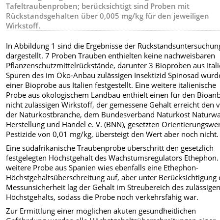
Tafeltraubenproben; berücksichtigt sind Proben mit
Rückstandsgehalten über 0,005 mg/kg für den jeweiligen
Wirkstoff.
In Abbildung 1 sind die Ergebnisse der Rückstandsuntersuchu
dargestellt. 7 Proben Trauben enthielten keine nachweisbaren
Pflanzenschutzmittelrückstände, darunter 3 Bioproben aus Itali
Spuren des im Öko-Anbau zulässigen Insektizid Spinosad wurd
einer Bioprobe aus Italien festgestellt. Eine weitere italienische
Probe aus ökologischem Landbau enthielt einen für den Bioan
nicht zulässigen Wirkstoff, der gemessene Gehalt erreicht den 
der Naturkostbranche, dem Bundesverband Naturkost Naturw
Herstellung und Handel e. V. (BNN), gesetzten Orientierungswer
Pestizide von 0,01 mg/kg, übersteigt den Wert aber noch nicht.
Eine südafrikanische Traubenprobe überschritt den gesetzlich
festgelegten Höchstgehalt des Wachstumsregulators Ethephon.
weitere Probe aus Spanien wies ebenfalls eine Ethephon-
Höchstgehaltsüberschreitung auf, aber unter Berücksichtigung 
Messunsicherheit lag der Gehalt im Streubereich des zulässige
Höchstgehalts, sodass die Probe noch verkehrsfähig war.
Zur Ermittlung einer möglichen akuten gesundheitlichen