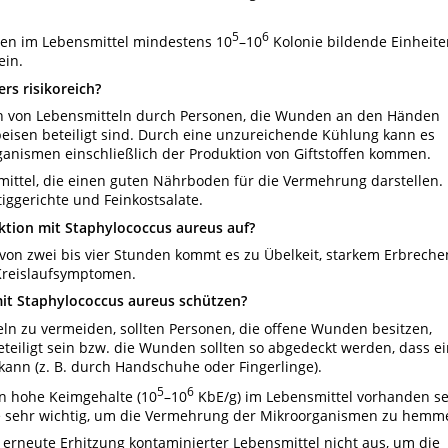
5
6
en im Lebensmittel mindestens 10
–10
Kolonie bildende Einheite
ein.
rs risikoreich?
on von Lebensmitteln durch Personen, die Wunden an den Händen
eisen beteiligt sind. Durch eine unzureichende Kühlung kann es
anismen einschließlich der Produktion von Giftstoffen kommen.
mittel, die einen guten Nährboden für die Vermehrung darstellen.
tiggerichte und Feinkostsalate.
ktion mit Staphylococcus aureus auf?
 von zwei bis vier Stunden kommt es zu Übelkeit, starkem Erbreche
 Kreislaufsymptomen.
mit Staphylococcus aureus schützen?
n zu vermeiden, sollten Personen, die offene Wunden besitzen,
teiligt sein bzw. die Wunden sollten so abgedeckt werden, dass e
ann (z. B. durch Handschuhe oder Fingerlinge).
5
6
n hohe Keimgehalte (10
–10
KbE/g) im Lebensmittel vorhanden se
tte sehr wichtig, um die Vermehrung der Mikroorganismen zu hemm
ne erneute Erhitzung kontaminierter Lebensmittel nicht aus, um die