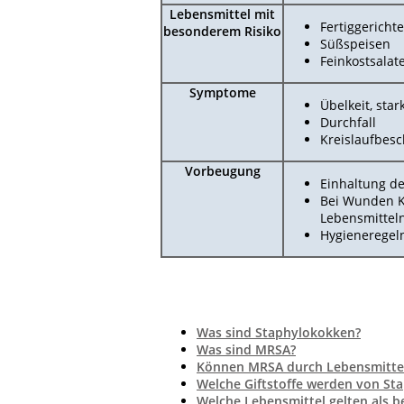
Lebensmittel mit
Fertiggerichte
besonderem Risiko
Süßspeisen
Feinkostsalat
Symptome
Übelkeit, sta
Durchfall
Kreislaufbes
Vorbeugung
Einhaltung de
Bei Wunden K
Lebensmittel
Hygieneregel
Was sind Staphylokokken?
Was sind MRSA?
Können MRSA durch Lebensmitte
Welche Giftstoffe werden von Sta
Welche Lebensmittel gelten als b