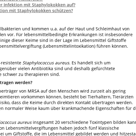
r Infektion mit Staphylokokken auf?
ktion mit Staphylokokken schützen?
elbakterien und kommen u.a. auf der Haut und Schleimhaut von
en vor. Für lebensmittelbedingte Erkrankungen ist insbesondere
inige dieser Keime sind in der Lage im Lebensmittel Giftstoffe
ebensmittelvergiftung (Lebensmittelintoxikation) führen können.
-resistente
Staphylococcus aureus
. Es handelt sich um
enüber vielen Antibiotika sind und deshalb gefürchtete
e schwer zu therapieren sind.
tragen werden?
berträger von MRSA auf den Menschen wird zurzeit als gering
eimtieren vorkommen können, besteht bei Tierhaltern, Tierärzten
isiko, dass die Keime durch direkten Kontakt übertragen werden.
en normaler Weise kaum über krankmachende Eigenschaften für 
lococcus aureus
insgesamt 20 verschiedene Toxintypen bilden kan
on Lebensmittelvergiftungen haben jedoch fünf klassische
bei um Giftstoffe, die im Lebensmittel gebildet werden und hitzesta