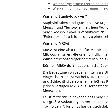
Welche Symptome treten bei eine
Wie kann ich mich vor einer Infe
Was sind Staphylokokken?
Staphylokokken sind gram-positive Kug
Mensch und Tier sowie in eitrigen Wund
Staphylococcus aureus
verantwortlich. E
(Enterotoxine) zu bilden, die zu einer L
Was sind MRSA?
MRSA ist eine Abkürzung für Methicillin
Mikroorganismen, die unempfindlich geg
Wundinfektionserreger darstellen, da si
Können MRSA durch Lebensmittel über
Die Bedeutung von Lebensmitteln als Ü
eingeschätzt. Da MRSA bei Nutzt- und H
und Schlachthofpersonal ein erhöhtes R
Jedoch verfügen MRSA aus Tierbeständ
Menschen.
Es ist mittlerweile bekannt, dass
Staphy
Die größte Bedeutung als Verursacher v
Toxintypen (A bis E). Es handelt sich da