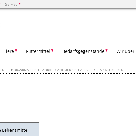
Service
Suchen
Tiere
Futtermittel
Bedarfsgegenstände
Wir über
IENE
KRANKMACHENDE MIKROORGANISMEN UND VIREN
STAPHYLOKOKKEN
e Lebensmittel