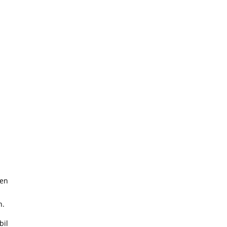
den
n.
bil