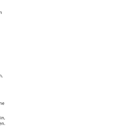
n
n,
ine
in,
en.