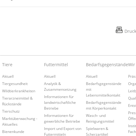
Druc
Tiere
Futtermittel
Bedarfsgegenstände
Wir
Aktuell
Aktuell
Aktuell
Präs
Tiergesundheit
Analytik &
Bedarfsgegenstände
Orga
Zusammensetzung
mit
Wildtierkrankheiten
Leitb
Lebensmittelkontakt
Informationen für
Tierarzneimittel &
Qual
landwirtschaftliche
Bedarfsgegenstände
Rückstände
Ents
Betriebe
mit Körperkontakt
Tierschutz
Pres
Informationen für
Wasch- und
Marktüberwachung -
Öffe
gewerbliche Betriebe
Reinigungsmittel
Aktuelles
Insti
Import und Export von
Spielwaren &
Bienenkunde
Fach
Futtermitteln
Scherzartikel