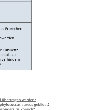
e
rkes Erbrechen
chwerden
r Kühlkette
ontakt zu
n verhindern
n
l übertragen werden?
phylococcus aureus gebildet?
esonders risikoreich?