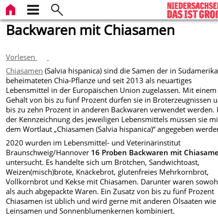
Backwaren mit Chiasamen
Vorlesen
Chiasamen
(Salvia hispanica) sind die Samen der in Südamerik
beheimateten Chia-Pflanze und seit 2013 als neuartiges
Lebensmittel in der Europäischen Union zugelassen. Mit einem
Gehalt von bis zu fünf Prozent dürfen sie in Broterzeugnissen 
bis zu zehn Prozent in anderen Backwaren verwendet werden. 
der Kennzeichnung des jeweiligen Lebensmittels müssen sie mi
dem Wortlaut „Chiasamen (Salvia hispanica)“ angegeben werde
2020 wurden im Lebensmittel- und Veterinärinstitut
Braunschweig/Hannover
16 Proben Backwaren mit Chiasam
untersucht. Es handelte sich um Brötchen, Sandwichtoast,
Weizen(misch)brote, Knäckebrot, glutenfreies Mehrkornbrot,
Vollkornbrot und Kekse mit Chiasamen. Darunter waren sowohl
als auch abgepackte Waren. Ein Zusatz von bis zu fünf Prozent
Chiasamen ist üblich und wird gerne mit anderen Ölsaaten wie
Leinsamen und Sonnenblumenkernen kombiniert.