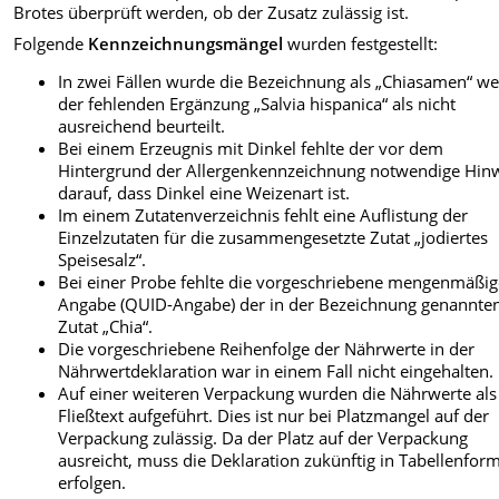
Brotes überprüft werden, ob der Zusatz zulässig ist.
Folgende
Kennzeichnungsmängel
wurden festgestellt:
In zwei Fällen wurde die Bezeichnung als „Chiasamen“ w
der fehlenden Ergänzung „Salvia hispanica“ als nicht
ausreichend beurteilt.
Be
i einem Erzeugnis mit Dinkel fehlte der vor dem
Hintergrund der Allergenkennzeichnung notwendige Hin
darauf, dass Dinkel eine Weizenart ist.
Im einem Zutatenverzeichnis fehlt eine Auflistung der
Einzelzutaten für die zusammengesetzte Zutat
„jodiertes
Speisesalz“.
Bei einer Probe fehlte die vorgeschriebene mengenmäßi
Angabe (QUID-Angabe) der in der Bezeichnung genannte
Zutat „Chia“.
Die vorgeschriebene Reihenfolge der Nährwerte in der
Nährwertdeklaration war in einem Fall nicht eingehalten.
Auf einer weiteren Verpackung wurden die Nährwerte als
Fließtext aufgeführt. Dies ist nur bei Platzmangel auf der
Verpackung zulässig. Da der Platz auf der Verpackung
ausreicht, muss die Deklaration zukünftig in Tabellenfor
erfolgen.