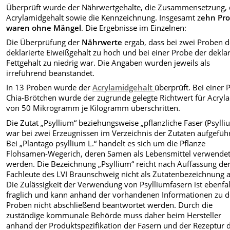
Überprüft wurde der Nährwertgehalte, die Zusammensetzung, 
Acrylamidgehalt sowie die Kennzeichnung. Insgesamt z
ehn Pr
waren ohne Mängel
. Die Ergebnisse im Einzelnen:
Die Überprüfung der
Nährwerte
ergab, dass bei zwei Proben d
deklarierte Eiweißgehalt zu hoch und bei einer Probe der deklar
Fettgehalt zu niedrig war. Die Angaben wurden jeweils als
irreführend beanstandet.
In 13 Proben wurde der
Acrylamidgehalt
überprüft. Bei einer 
Chia-Brötchen wurde der zugrunde gelegte Richtwert für Acryl
von 50 Mikrogramm je Kilogramm überschritten.
Die Zutat „Psyllium“ beziehungsweise „pflanzliche Faser (Psylli
war bei zwei Erzeugnissen im Verzeichnis der Zutaten aufgeführ
Bei „Plantago psyllium L.“ handelt es sich um die Pflanze
Flohsamen-Wegerich, deren Samen als Lebensmittel verwende
werden. Die Bezeichnung „Psyllium“ reicht nach Auffassung de
Fachleute des LVI Braunschweig nicht als Zutatenbezeichnung a
Die Zulässigkeit der Verwendung von Psylliumfasern ist ebenfal
fraglich und kann anhand der vorhandenen Informationen zu 
Proben nicht abschließend beantwortet werden. Durch die
zuständige kommunale Behörde muss daher beim Hersteller
anhand der Produktspezifikation der Fasern und der Rezeptur 