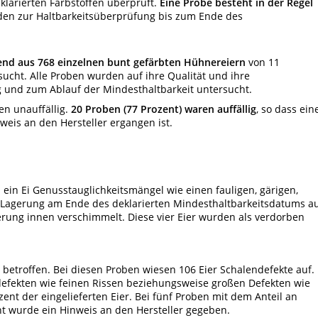
klarierten Farbstoffen überprüft.
Eine Probe besteht in der Regel
en zur Haltbarkeitsüberprüfung bis zum Ende des
end aus 768 einzelnen bunt gefärbten Hühnereiern
von 11
ucht. Alle Proben wurden auf ihre Qualität und ihre
 und zum Ablauf der Mindesthaltbarkeit untersucht.
en unauffällig.
20
Proben (77 Prozent) waren auffällig
, so dass ein
eis an den Hersteller ergangen ist.
s ein Ei Genusstauglichkeitsmängel wie einen fauligen, gärigen,
 Lagerung am Ende des deklarierten Mindesthaltbarkeitsdatums au
erung innen verschimmelt. Diese vier Eier wurden als verdorben
betroffen. Bei diesen Proben wiesen 106 Eier Schalendefekte auf.
ndefekten wie feinen Rissen beziehungsweise großen Defekten wie
ent der eingelieferten Eier. Bei fünf Proben mit dem Anteil an
t wurde ein Hinweis an den Hersteller gegeben.