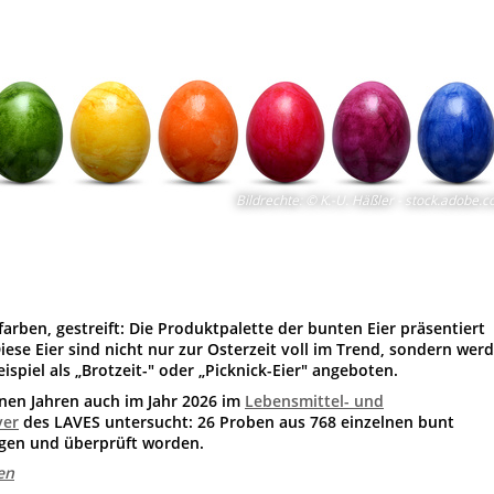
Bildrechte
:
© K.-U. Häßler - stock.adobe.
lfarben, gestreift: Die Produktpalette der bunten Eier präsentiert
Diese Eier sind nicht nur zur Osterzeit voll im Trend, sondern wer
ispiel als „Brotzeit-" oder „Picknick-Eier" angeboten.
nen Jahren auch im Jahr 2026 im
Lebensmittel- und
ver
des LAVES untersucht: 26 Proben aus 768 einzelnen bunt
ngen und überprüft worden.
en