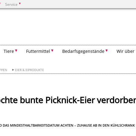
Service
Suchen
Tiere
Futtermittel
Bedarfsgegenstände
Wir über
PPEN
EIER & EIPRODUKTE
hte bunte Picknick-Eier verdorbe
ND DAS MINDESTHALTBARKEITSDATUM ACHTEN – ZUHAUSE AB IN DEN KÜHLSCHRANK