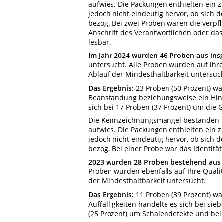
aufwies. Die Packungen enthielten ein z
jedoch nicht eindeutig hervor, ob sich 
bezog. Bei zwei Proben waren die verpf
Anschrift des Verantwortlichen oder das
lesbar.
Im Jahr 2024 wurden 46 Proben aus ins
untersucht. Alle Proben wurden auf ih
Ablauf der Mindesthaltbarkeit untersuc
Das Ergebnis:
23 Proben (50 Prozent) war
Beanstandung beziehungsweise ein Hinw
sich bei 17 Proben (37 Prozent) um di
Die Kennzeichnungsmängel bestanden b
aufwies. Die Packungen enthielten ein z
jedoch nicht eindeutig hervor, ob sich 
bezog. Bei einer Probe war das Identitä
2023 wurden 28 Proben bestehend aus 
Proben wurden ebenfalls auf Ihre Qual
der Mindesthaltbarkeit untersucht.
Das Ergebnis:
11 Proben (39 Prozent) wa
Auffälligkeiten handelte es sich bei si
(25 Prozent) um Schalendefekte und be