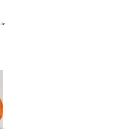
r
die
t