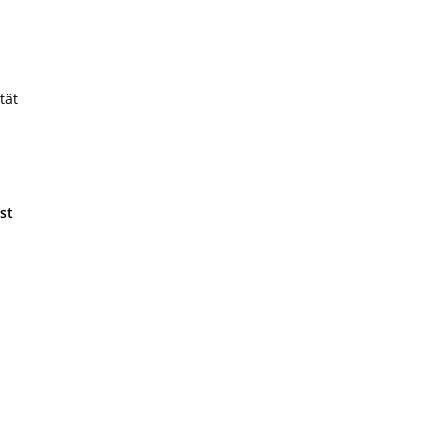
tät
n
st
d