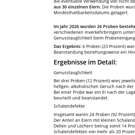
die eventuelle Verwendung von nicht de
aus 30 einzelnen Eiern.
Die Proben wurd
Mindesthaltbarkeitsdatums gelagert.
Im Jahr 2026 wurden 26 Proben besteh
verschiedenen Inverkehrbringern unters
Genusstauglichkeit beim Probeneingang
Das Ergebnis:
6 Proben (23 Prozent) war
Beanstandung beziehungsweise ein Hinw
Ergebnisse im Detail:
Genusstauglichkeit
Bei drei Proben (12 Prozent) wies jeweil
hefigen, alkoholischen Geruch nach der
Bei einer Probe war ein Ei nach der Lag
beurteilt und beanstandet.
Schalendefekte
Insgesamt waren 24 Proben (92 Prozent) 
Der Anteil an Eiern mit kleinen Schale
Dellen und Löchern betrug somit 14 Proz
Schalendefekten von mehr als 20 Prozen