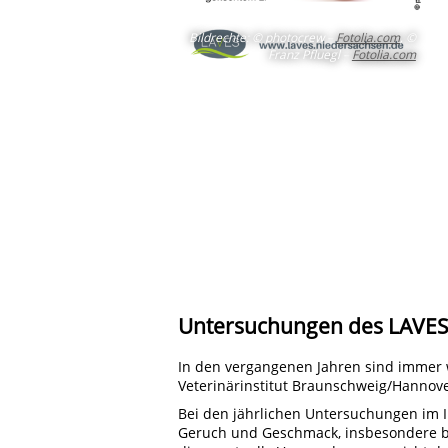
Bildrechte
:
© photocrew –
Fotolia.com
, ©
Franz Pfluegl –
Fotolia.com
Untersuchungen des LAVE
In den vergangenen Jahren sind immer 
Veterinärinstitut Braunschweig/Hannove
Bei den jährlichen Untersuchungen im I
Geruch und Geschmack, insbesondere b