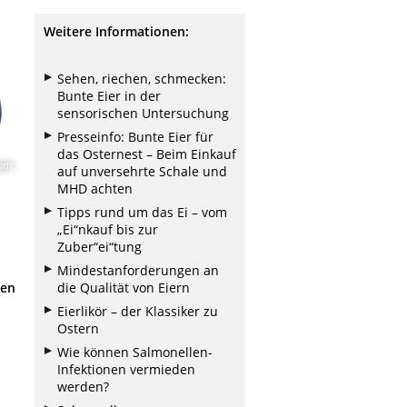
Weitere Informationen:
Sehen, riechen, schmecken:
Bunte Eier in der
sensorischen Untersuchung
Presseinfo: Bunte Eier für
das Osternest – Beim Einkauf
com
auf unversehrte Schale und
MHD achten
Tipps rund um das Ei – vom
„Ei“nkauf bis zur
Zuber“ei“tung
Mindestanforderungen an
die Qualität von Eiern
den
Eierlikör – der Klassiker zu
Ostern
Wie können Salmonellen-
Infektionen vermieden
werden?