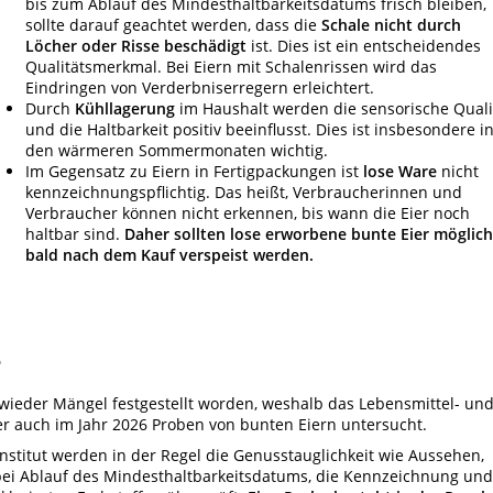
bis zum Ablauf des Mindesthaltbarkeitsdatums frisch bleiben,
sollte darauf geachtet werden, dass die
Schale
nicht durch
Löcher oder Risse beschädigt
ist. Dies ist ein entscheidendes
Qualitätsmerkmal. Bei Eiern mit Schalenrissen wird das
Eindringen von Verderbniserregern erleichtert.
Durch
Kühllagerung
im Haushalt werden die sensorische Quali
und die Haltbarkeit positiv beeinflusst. Dies ist insbesondere i
den wärmeren Sommermonaten wichtig.
Im Gegensatz zu Eiern in Fertigpackungen ist
lose Ware
nicht
kennzeichnungspflichtig. Das heißt, Verbraucherinnen und
Verbraucher können nicht erkennen, bis wann die Eier noch
haltbar sind.
Daher sollten lose erworbene bunte Eier möglich
bald nach dem Kauf verspeist werden.
S
wieder Mängel festgestellt worden, weshalb das Lebensmittel- un
r auch im Jahr 2026 Proben von bunten Eiern untersucht.
nstitut werden in der Regel die Genusstauglichkeit wie Aussehen,
ei Ablauf des Mindesthaltbarkeitsdatums, die Kennzeichnung und