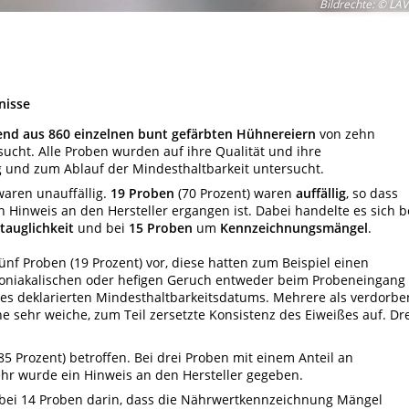
Bildrechte
:
© LAV
nisse
end aus 860 einzelnen bunt gefärbten Hühnereiern
von zehn
ucht. Alle Proben wurden auf ihre Qualität und ihre
 und zum Ablauf der Mindesthaltbarkeit untersucht.
waren unauffällig.
19 Proben
(70 Prozent) waren
auffällig
, so dass
Hinweis an den Hersteller ergangen ist. Dabei handelte es sich b
tauglichkeit
und bei
15 Proben
um
Kennzeichnungsmängel
.
nf Proben (19 Prozent) vor, diese hatten zum Beispiel einen
mmoniakalischen oder hefigen Geruch entweder beim Probeneingang
s deklarierten Mindesthaltbarkeitsdatums. Mehrere als verdorbe
e sehr weiche, zum Teil zersetzte Konsistenz des Eiweißes auf. Dr
 Prozent) betroffen. Bei drei Proben mit einem Anteil an
hr wurde ein Hinweis an den Hersteller gegeben.
ei 14 Proben darin, dass die Nährwertkennzeichnung Mängel