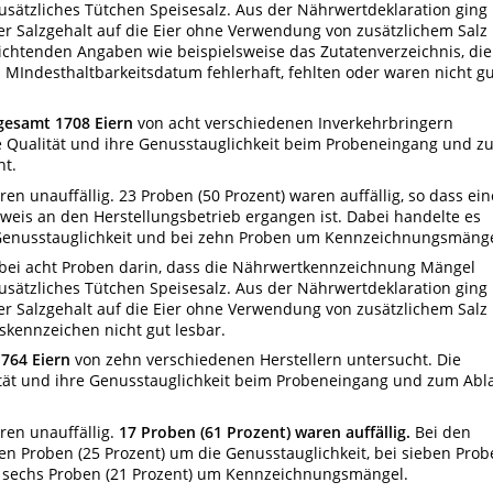
usätzliches Tütchen Speisesalz. Aus der Nährwertdeklaration ging
der Salzgehalt auf die Eier ohne Verwendung von zusätzlichem Salz
lichtenden Angaben wie beispielsweise das Zutatenverzeichnis, die
 MIndesthaltbarkeitsdatum fehlerhaft, fehlten oder waren nicht g
gesamt 1708 Eiern
von acht verschiedenen Inverkehrbringern
re Qualität und ihre Genusstauglichkeit beim Probeneingang und z
ht.
en unauffällig. 23 Proben (50 Prozent) waren auffällig, so dass ein
eis an den Herstellungsbetrieb ergangen ist. Dabei handelte es
e Genusstauglichkeit und bei zehn Proben um Kennzeichnungsmänge
ei acht Proben darin, dass die Nährwertkennzeichnung Mängel
usätzliches Tütchen Speisesalz. Aus der Nährwertdeklaration ging
der Salzgehalt auf die Eier ohne Verwendung von zusätzlichem Salz
tskennzeichen nicht gut lesbar.
764 Eiern
von zehn verschiedenen Herstellern untersucht. Die
ität und ihre Genusstauglichkeit beim Probeneingang und zum Abl
ren unauffällig.
17 Proben (61 Prozent) waren auffällig.
Bei den
eben Proben (25 Prozent) um die Genusstauglichkeit, bei sieben Pro
i sechs Proben (21 Prozent) um Kennzeichnungsmängel.