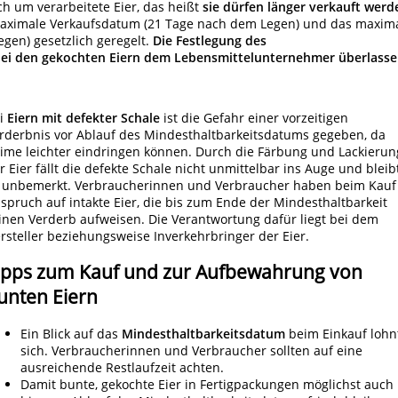
ch um verarbeitete Eier, das heißt
sie dürfen länger verkauft werd
 maximale Verkaufsdatum (21 Tage nach dem Legen) und das maxim
gen) gesetzlich geregelt.
Die Festlegung des
bei den gekochten Eiern dem Lebensmittelunternehmer überlasse
i
Eiern mit defekter Schale
ist die Gefahr einer vorzeitigen
rderbnis vor Ablauf des Mindesthaltbarkeitsdatums gegeben, da
ime leichter eindringen können. Durch die Färbung und Lackierun
r Eier fällt die defekte Schale nicht unmittelbar ins Auge und bleib
 unbemerkt. Verbraucherinnen und Verbraucher haben beim Kauf
spruch auf intakte Eier, die bis zum Ende der Mindesthaltbarkeit
inen Verderb aufweisen. Die Verantwortung dafür liegt bei dem
rsteller beziehungsweise Inverkehrbringer der Eier.
ipps zum Kauf und zur Aufbewahrung von
unten Eiern
Ein Blick auf das
Mindesthaltbarkeitsdatum
beim Einkauf lohn
sich. Verbraucherinnen und Verbraucher sollten auf eine
ausreichende Restlaufzeit achten.
Damit bunte, gekochte Eier in Fertigpackungen möglichst auch