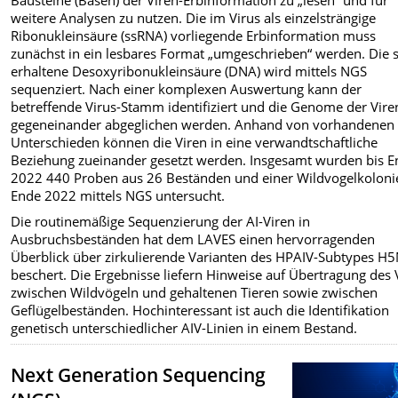
Bausteine (Basen) der Viren-Erbinformation zu „lesen“ und für
weitere Analysen zu nutzen. Die im Virus als einzelsträngige
Ribonukleinsäure (ssRNA) vorliegende Erbinformation muss
zunächst in ein lesbares Format „umgeschrieben“ werden. Die 
erhaltene Desoxyribonukleinsäure (DNA) wird mittels NGS
sequenziert. Nach einer komplexen Auswertung kann der
betreffende Virus-Stamm identifiziert und die Genome der Vire
gegeneinander abgeglichen werden. Anhand von vorhandenen
Unterschieden können die Viren in eine verwandtschaftliche
Beziehung zueinander gesetzt werden. Insgesamt wurden bis 
2022 440 Proben aus 26 Beständen und einer Wildvogelkolonie
Ende 2022 mittels NGS untersucht.
Die routinemäßige Sequenzierung der AI-Viren in
Ausbruchsbeständen hat dem LAVES einen hervorragenden
Überblick über zirkulierende Varianten des HPAIV-Subtypes H
beschert. Die Ergebnisse liefern Hinweise auf Übertragung des 
zwischen Wildvögeln und gehaltenen Tieren sowie zwischen
Geflügelbeständen. Hochinteressant ist auch die Identifikation
genetisch unterschiedlicher AIV-Linien in einem Bestand.
Next Generation Sequencing