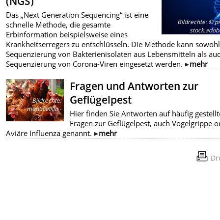
(NGS)
Das „Next Generation Sequencing“ ist eine
Bildrechte
:
© pi
schnelle Methode, die gesamte
stock.ado
Erbinformation beispielsweise eines
Krankheitserregers zu entschlüsseln. Die Methode kann sowohl
Sequenzierung von Bakterienisolaten aus Lebensmitteln als au
Sequenzierung von Corona-Viren eingesetzt werden.
mehr
Fragen und Antworten zur
Geflügelpest
Bildrechte
:
monticellllo -
Hier finden Sie Antworten auf häufig gestellt
Fotolia.com
Fragen zur Geflügelpest, auch Vogelgrippe o
Aviäre Influenza genannt.
mehr
Dr