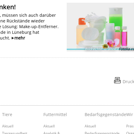
nken!
en, müssen sich auch darüber
ne Rückstände wieder
 Lösung: Make-up-Entferner.
nde in Lüneburg hat
sucht.
mehr
Bildrechte
:
© anoli -
Fotolia.
Druc
Tiere
Futtermittel
Bedarfsgegenstände
Wir
Aktuell
Aktuell
Aktuell
Präs
Tiergesundheit
Analytik &
Bedarfsgegenstände
Orga