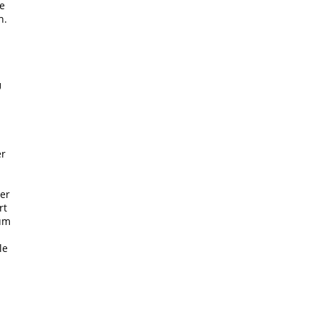
te
n.
n
U
er
er
rt
zum
le