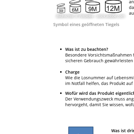
an
da
au
Bildrechte
:
© FotoIdee - stock.adobe.com
Symbol eines geöffneten Tiegels
Was ist zu beachten?
Besondere Vorsichtsmaßnahmen f
sicheren Gebrauch gewährleisten 
Charge
Wie die Losnummer auf Lebensmit
im Notfall helfen, das Produkt auf
Wofür wird das Produkt eigentli
Der Verwendungszweck muss ange
hervorgeht, damit Sie wissen, wof
Was ist dri