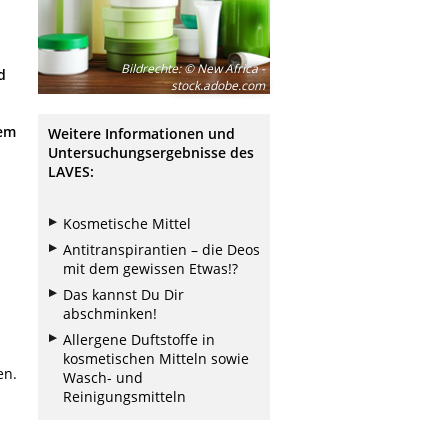
Bildrechte
:
© New Africa -
d
stock.adobe.com
dem
Weitere Informationen und
Untersuchungsergebnisse des
LAVES:
Kosmetische Mittel
Antitranspirantien – die Deos
mit dem gewissen Etwas!?
Das kannst Du Dir
abschminken!
Allergene Duftstoffe in
kosmetischen Mitteln sowie
en.
Wasch- und
Reinigungsmitteln