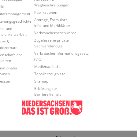
Wegbeschreibungen
ild
Publikationen
itätsmanagement
Anträge, Formulare,
tehungsgeschichte
Info- und Merkblätter
se- und
Verbraucherbeschwerde
ntlichkeitsarbeit
Zugelassene private
tute &
Sachverständige
dezernate
Verbraucherinformationsgesetz
enschaftliche
(VIG)
gkeiten
Medienaufsicht
rnationaler
ausch
Tabakerzeugnisse
ressum
Sitemap
Erklärung zur
Barrierefreiheit