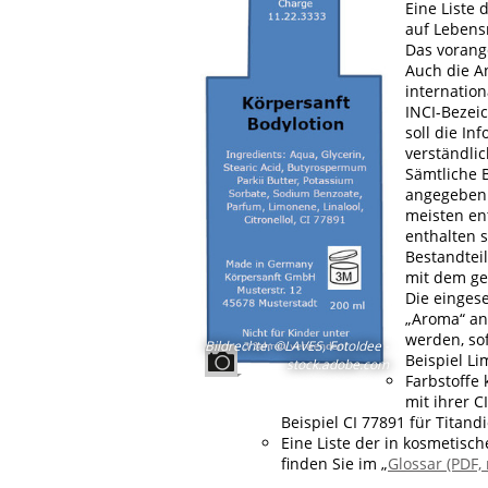
Eine Liste 
auf Lebensm
Das vorange
Auch die An
internatio
INCI-Bezeic
soll die In
verständlic
Sämtliche 
angegeben. 
meisten ent
enthalten 
Bestandteil
mit dem ger
Die einges
„Aroma“ an
werden, so
Bildrechte
:
©LAVES, FotoIdee -
Beispiel Li
stock.adobe.com
Farbstoffe 
mit ihrer 
Beispiel CI 77891 für Titandi
Eine Liste der in kosmetisc
finden Sie im „
Glossar (PDF, 