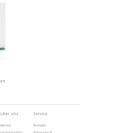
com
ken
 über uns
Service
identin
Kontakt
nisationsplan
Adressen &