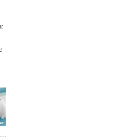
ur
)
©
com