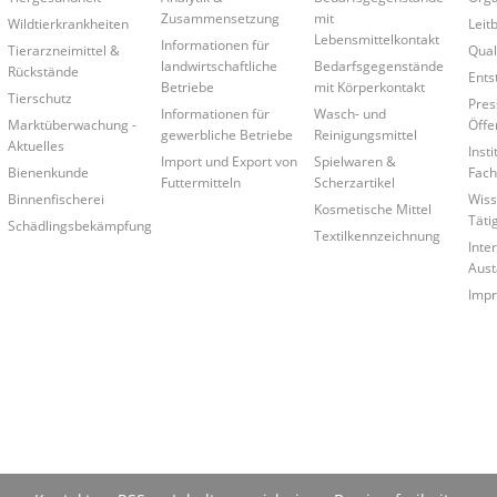
Zusammensetzung
mit
Wildtierkrankheiten
Leitb
Lebensmittelkontakt
Informationen für
Tierarzneimittel &
Qual
landwirtschaftliche
Bedarfsgegenstände
Rückstände
Ents
Betriebe
mit Körperkontakt
Tierschutz
Pres
Informationen für
Wasch- und
Marktüberwachung -
Öffe
gewerbliche Betriebe
Reinigungsmittel
Aktuelles
Insti
Import und Export von
Spielwaren &
Bienenkunde
Fach
Futtermitteln
Scherzartikel
Binnenfischerei
Wiss
Kosmetische Mittel
Täti
Schädlingsbekämpfung
Textilkennzeichnung
Inte
Aust
Imp