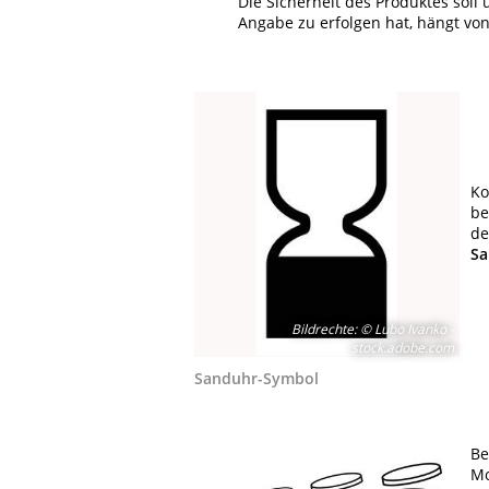
Die Sicherheit des Produktes soll
Angabe zu erfolgen hat, hängt von
Ko
be
de
Sa
Bildrechte
:
© Lubo Ivanko -
stock.adobe.com
Sanduhr-Symbol
Be
Mo