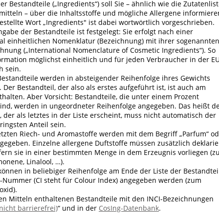
der Bestandteile („Ingredients“) soll Sie – ähnlich wie die Zutatenlis
itteln – über die Inhaltsstoffe und mögliche Allergene informiere
stellte Wort „Ingredients" ist dabei wortwörtlich vorgeschrieben.
gabe der Bestandteile ist festgelegt: Sie erfolgt nach einer
nal einheitlichen Nomenklatur (Bezeichnung) mit ihrer sogenannte
hnung („International Nomenclature of Cosmetic Ingredients“). So
formation möglichst einheitlich und für jeden Verbraucher in der E
h sein.
Bestandteile werden in absteigender Reihenfolge ihres Gewichts
Der Bestandteil, der also als erstes aufgeführt ist, ist auch am
halten. Aber Vorsicht: Bestandteile, die unter einem Prozent
sind, werden in ungeordneter Reihenfolge angegeben. Das heißt d
, der als letztes in der Liste erscheint, muss nicht automatisch der
ingsten Anteil sein.
etzten Riech- und Aromastoffe werden mit dem Begriff „Parfum“ od
gegeben. Einzelne allergene Duftstoffe müssen zusätzlich deklarie
fern sie in einer bestimmten Menge in dem Erzeugnis vorliegen (
monene, Linalool, …).
können in beliebiger Reihenfolge am Ende der Liste der Bestandtei
CI-Nummer (CI steht für Colour Index) angegeben werden (zum
oxid).
hen Mitteln enthaltenen Bestandteile mit den INCI-Bezeichnungen
nicht barrierefrei)
“ und in der
CosIng-Datenbank
.