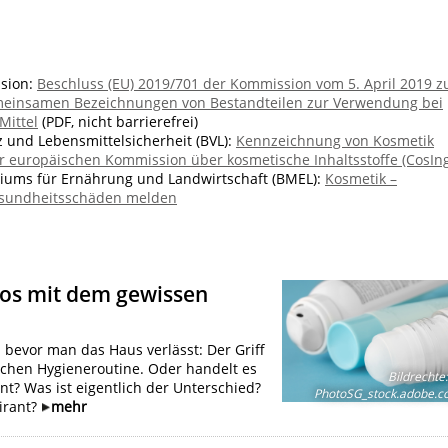
sion:
Beschluss (EU) 2019/701 der Kommission vom 5. April 2019 z
emeinsamen Bezeichnungen von Bestandteilen zur Verwendung bei
Mittel
(PDF, nicht barrierefrei)
und Lebensmittelsicherheit (BVL):
Kennzeichnung von Kosmetik
 europäischen Kommission über kosmetische Inhaltsstoffe (CosIng
iums für Ernährung und Landwirtschaft (BMEL):
Kosmetik –
sundheitsschäden melden
Deos mit dem gewissen
bevor man das Haus verlässt: Der Griff
lichen Hygieneroutine. Oder handelt es
Bildrechte
:
ant? Was ist eigentlich der Unterschied?
PhotoSG_stock.adobe.
irant?
mehr